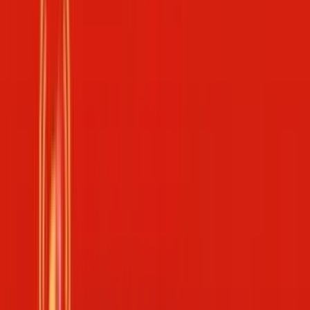
Vietlott
Power 6/55
Mega 6/45
Lotto 5/35
Max 3D / Max 3D+
Max 3D
Pro
Keno
Bingo 18
Trực tiếp
Trực tiếp xổ số Miền Bắc
Trực tiếp xổ số Miền Trung
Trực tiếp
xổ số Miền Nam
Trực tiếp xổ số Vietlott Mega 6/45
Trực tiếp
xổ số Vietlott Power 6/55