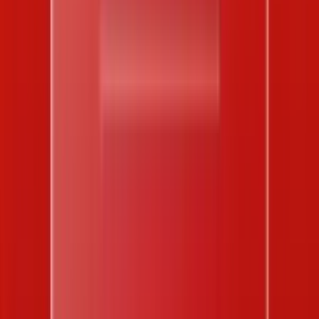
Vietlott Keno
Thống kê lớn nhỏ Vietlott Keno
Trực tiếp
Trực tiếp xổ số Miền Bắc
Trực tiếp xổ số Miền Trung
Trực tiếp
xổ số Miền Nam
Trực tiếp xổ số Vietlott Mega 6/45
Trực tiếp
xổ số Vietlott Power 6/55
Tin tức
Sổ Mơ
Nhà phát triển