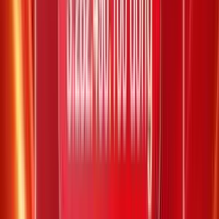
20
34
lần
14/03/2023
47
25/09/2021
15/01/2022
50
23
lần
08/04/2023
53
27/02/2021
03/07/2021
49
22
lần
11/04/2023
34
04/06/2022
25/08/2022
37
21
lần
13/04/2023
55
18/02/2020
21/07/2020
17
19
lần
18/04/2023
55
19/10/2017
01/03/2018
55
19
lần
18/04/2023
50
11/08/2022
08/12/2022
10
16
lần
25/04/2023
38
18/02/2021
20/05/2021
38
15
lần
27/04/2023
57
23/08/2018
05/01/2019
Xem thêm
XS Power -
Thứ ba, 30/05/2023
Vietlott Power
/
Power 30-05-2023
/
Kỳ #00885
Kỳ quay thưởng:
#
00885
01
14
24
28