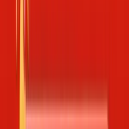
Phân tích
Phân tích XSMB
Phân tích XSMT
Phân tích XSMN
Phân tích
Vietlott
Thống kê
Thống kê giải đặc biệt
Thống kê xuất hiện giải đặc biệt
Thống
kê loto gan
Thống kê cặp lô tô cùng về
Thống kê lô kép
Thống
kê số lần xuất hiện 00-99
Thống kê đầu đuôi
Thống kê tần suất
lần xuất hiện
Thống kê tần suất xuất hiện lô tô
Thống kê tần
suất cặp lô tô
Thống kê tần suất Mega 645
Thống kê số gan