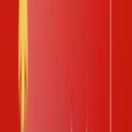
Sổ Mơ
API Cho nhà phát triển
Hôm nay:
Thứ sáu
ngày
07
/
08
/
2026