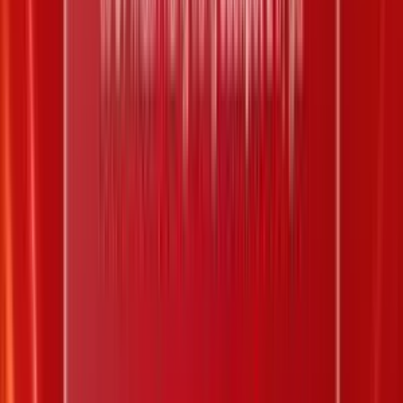
Xuất hiện
Loto
Tỷ lệ
07
1
lần
7.14
%
10
1
lần
7.14
%
17
1
lần
7.14
%
21
1
lần
7.14
%
28
1
lần
7.14
%
29
1
lần
7.14
%
34
1
lần
7.14
%
36
1
lần
7.14
%
39
1
lần
7.14
%
40
1
lần
7.14
%