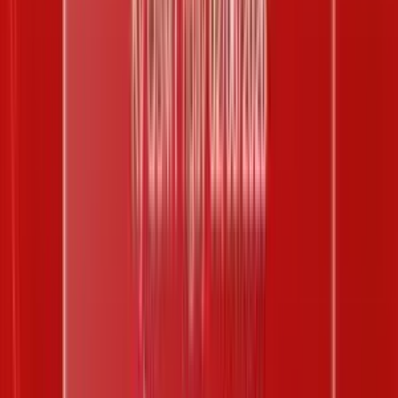
2
3
4
5
6
KQ Xổ Số Hôm Nay
Miền Bắc
Hải Phòng
ĐT 123
Thần tài 4
Miền Nam
Bình Dương
Vĩnh Long
Trà Vinh
Miền Trung
Ninh Thuận
Gia Lai
Vietlott
Mega645
Max3D
Loto535
Keno
Bingo
KQXS Vietlott Power 6/55