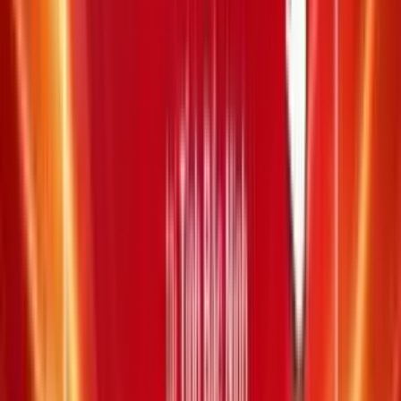
16
19
31
33
46
|
07
Giải thưởng
Trùng khớp
Số lượng giải
Giá trị giải (VND)
Jackpot 1
o o o o o o
0
37.840.372.050
Jackpot 2
o o o o o |
o
0
3.381.753.700
Giải nhất
o o o o o
4
40.000.000
Giải nhì
o o o o
483
500.000
Giải ba
o o o
9329
50.000
XS Power -
Thứ ba, 23/05/2023
Vietlott Power
/
Power 23-05-2023
/
Kỳ #00882
Kỳ quay thưởng:
#
00882