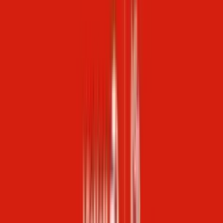
Trang chủ