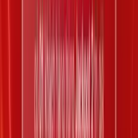
Xuất hiện
Loto
Tỷ lệ
01
4
lần
4.76
%
13
3
lần
3.57
%
14
3
lần
3.57
%
18
3
lần
3.57
%
19
3
lần
3.57
%
22
3
lần
3.57
%
24
3
lần
3.57
%
30
3
lần
3.57
%
33
3
lần
3.57
%
34
3
lần
3.57
%
Số đặc biệt