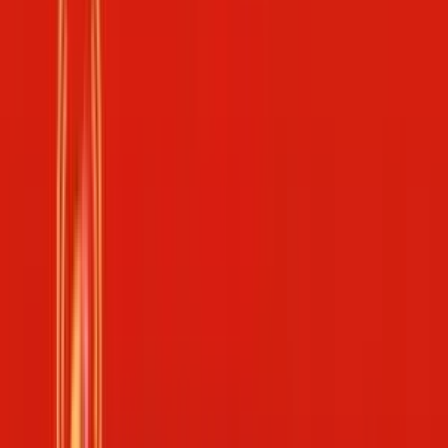
Vietlott
Power 6/55
Mega 6/45
Lotto 5/35
Max 3D / Max 3D+
Max 3D
Pro
Keno
Bingo 18
Trực tiếp
Trực tiếp xổ số Miền Bắc
Trực tiếp xổ số Miền Trung
Trực tiếp
xổ số Miền Nam
Trực tiếp xổ số Vietlott Mega 6/45
Trực tiếp
xổ số Vietlott Power 6/55