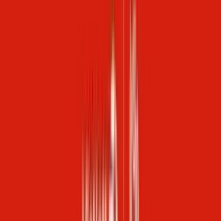
Trang chủ