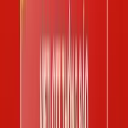
Đăng nhập