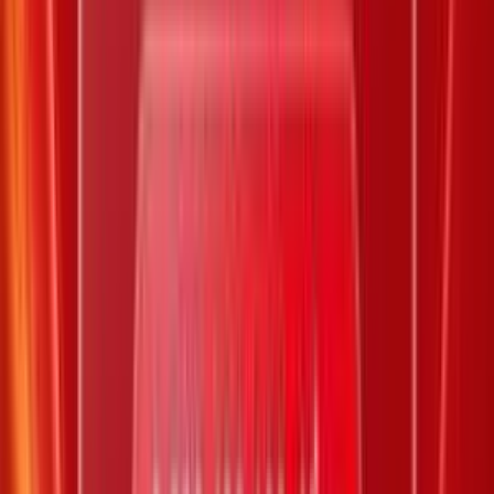
30
1
lần
1.19
%
28
1
lần
1.19
%
23
1
lần
1.19
%
15
1
lần
1.19
%
Số đặc biệt
Xuất hiện
Loto
Tỷ lệ
45
1
lần
7.14
%
43
1
lần
7.14
%
42
1
lần
7.14
%