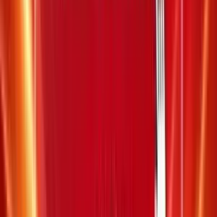
36
38
40
|
07
Giải thưởng
Trùng khớp
Số lượng giải
Giá trị giải (VND)
Jackpot 1
o o o o o o
0
33.319.528.500
Jackpot 2
o o o o o |
o
1
3.192.409.200
Giải nhất
o o o o o
9
40.000.000
Giải nhì
o o o o
559
500.000
Giải ba
o o o
11218
50.000
XS Power -
Thứ năm, 02/10/2025
Vietlott Power
/
Power 02-10-2025
/
Kỳ #01250
Kỳ quay thưởng:
#
01250
01