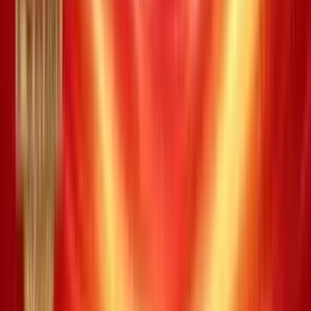
Kỳ quay thưởng:
#
01246
08
18
19
34
41
46
|
38
Giải thưởng
Trùng khớp
Số lượng giải
Giá trị giải (VND)
Jackpot 1
o o o o o o
0
152.898.886.650
Jackpot 2
o o o o o |
o
0
4.594.139.900
Giải nhất
o o o o o
29
40.000.000
Giải nhì
o o o o
1512
500.000
Giải ba
o o o
33235
50.000
XS Power -
Thứ bảy, 20/09/2025