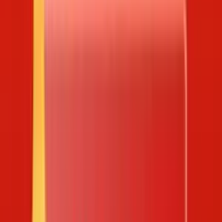
Mega 645
Thống kê tần suất Power 655
Thống kê số gan
Power 655
Thống kê tần suất Loto 535
Thống kê số gan Lotto
535
Thống kê tần suất Vietlott Keno
Thống kê gan Vietlott
Keno
Thống kê đầu đuôi Vietlott Keno
Thống kê chẵn lẻ
Vietlott Keno
Thống kê lớn nhỏ Vietlott Keno
Tin tức