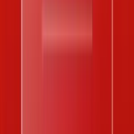
Vietlott Keno
Thống kê lớn nhỏ Vietlott Keno
Trực tiếp
Trực tiếp xổ số Miền Bắc
Trực tiếp xổ số Miền Trung
Trực tiếp
xổ số Miền Nam
Trực tiếp xổ số Vietlott Mega 6/45
Trực tiếp
xổ số Vietlott Power 6/55
Tin tức
Sổ Mơ
Nhà phát triển