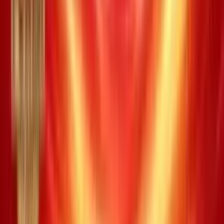
#
01057
08
10
12
22
25
55
|
52
Giải thưởng
Trùng khớp
Số lượng giải
Giá trị giải (VND)
Jackpot 1
o o o o o o
0
113.275.605.450
Jackpot 2
o o o o o |
o
2
1.767.804.975
Giải nhất
o o o o o
33
40.000.000
Giải nhì
o o o o
1607
500.000
Giải ba
o o o
32178
50.000
XS Power -
Thứ năm, 04/07/2024
Vietlott Power
/
Power 04-07-2024
/
Kỳ #01056