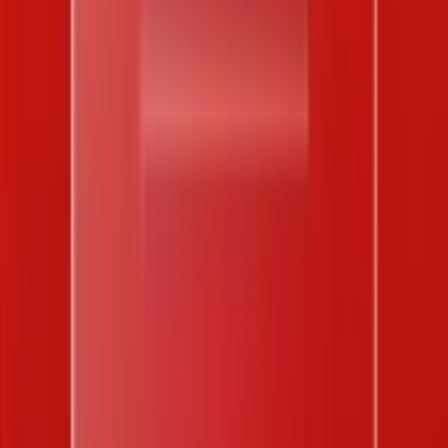
Vietlott Keno
Thống kê lớn nhỏ Vietlott Keno
Trực tiếp
Trực tiếp xổ số Miền Bắc
Trực tiếp xổ số Miền Trung
Trực tiếp
xổ số Miền Nam
Trực tiếp xổ số Vietlott Mega 6/45
Trực tiếp
xổ số Vietlott Power 6/55
Tin tức
Sổ Mơ
Nhà phát triển