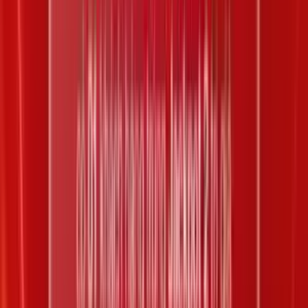
Xuất hiện
Loto
Tỷ lệ
34
4
lần
5.13
%
08
3
lần
3.85
%
10
3
lần
3.85
%
12
3
lần
3.85
%
13
3
lần
3.85
%
22
3
lần
3.85
%
40
3
lần
3.85
%
52
3
lần
3.85
%
53
3
lần
3.85
%
01
2
lần
2.56
%
Số đặc biệt