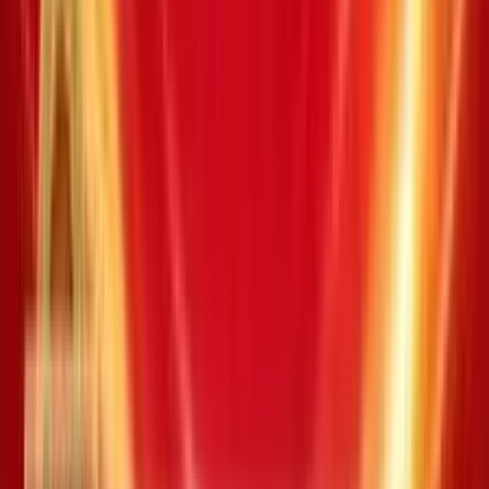
02
11
21
22
23
|
26
Giải thưởng
Trùng khớp
Số lượng giải
Giá trị giải (VND)
Jackpot 1
o o o o o o
0
126.939.109.350
Jackpot 2
o o o o o |
o
1
4.518.167.100
Giải nhất
o o o o o
55
40.000.000
Giải nhì
o o o o
1686
500.000
Giải ba
o o o
31945
50.000
XS Power -
Thứ ba, 09/07/2024
Vietlott Power
/
Power 09-07-2024
/
Kỳ #01058
Kỳ quay thưởng:
#
01058