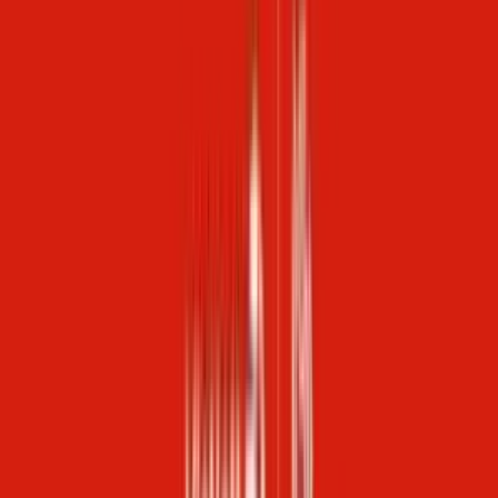
Trang chủ