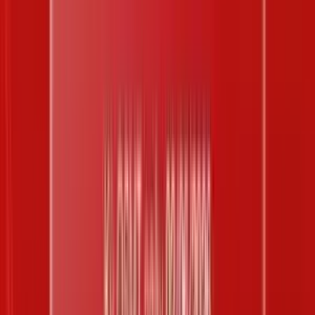
11
12
13
14
15
16
17
18
19
20
21
22
23
24
25
26
27
28
29
30
31
1
2
3