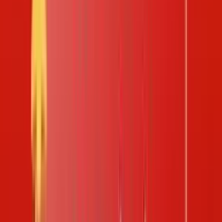
Sổ Mơ
API Cho nhà phát triển
Hôm nay:
Thứ sáu
ngày
07
/
08
/
2026