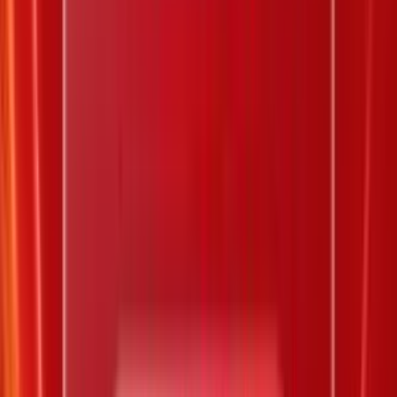
10 số Power 6/55 về ít nhất trong 30 ngày qua
Số chính
Xuất hiện
Loto
Tỷ lệ
51
1
lần
1.19
%
49
1
lần
1.19
%
48
1
lần
1.19
%
42
1
lần
1.19
%
40
1
lần
1.19
%
37
1
lần
1.19
%