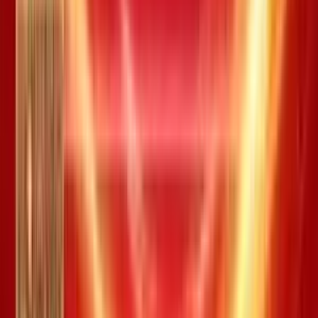
Kỳ quay thưởng:
#
01188
07
16
19
28
34
51
|
15
Giải thưởng
Trùng khớp
Số lượng giải
Giá trị giải (VND)
Jackpot 1
o o o o o o
0
99.353.641.350
Jackpot 2
o o o o o |
o
0
4.108.807.950
Giải nhất
o o o o o
17
40.000.000
Giải nhì
o o o o
1128
500.000
Giải ba
o o o
23698
50.000
XS Power -
Thứ năm, 08/05/2025
Vietlott Power
/
Power 08-05-2025
/
Kỳ #01187