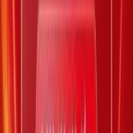
34
1
lần
1.19
%
33
1
lần
1.19
%
31
1
lần
1.19
%
25
1
lần
1.19
%
Số đặc biệt
Xuất hiện
Loto
Tỷ lệ
47
1
lần
7.14
%
42
1
lần
7.14
%
38
1
lần
7.14
%