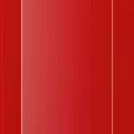
Trang chủ
/
Kết quả xổ số Vietlott
/
Power 6/55
/
Ngày 24-05-
2025
Tháng
8
/
2026
T2
T3
T4
T5
T6
T7
CN
27
28
29
30
31
1
2
3
4
5
6
7
8