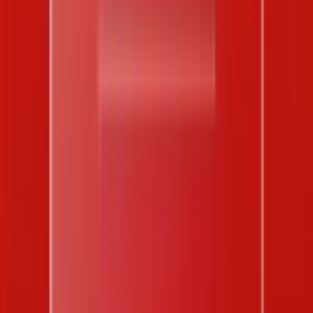
Vietlott Keno
Thống kê lớn nhỏ Vietlott Keno
Trực tiếp
Trực tiếp xổ số Miền Bắc
Trực tiếp xổ số Miền Trung
Trực tiếp
xổ số Miền Nam
Trực tiếp xổ số Vietlott Mega 6/45
Trực tiếp
xổ số Vietlott Power 6/55
Tin tức
Sổ Mơ
Nhà phát triển