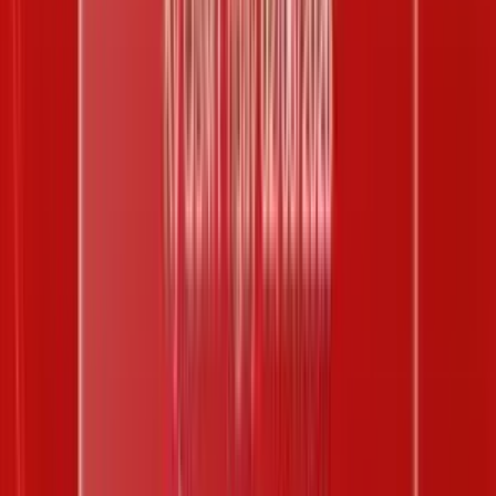
2
3
4
5
6
KQ Xổ Số Hôm Nay
Miền Bắc
Hải Phòng
ĐT 123
Thần tài 4
Miền Nam
Bình Dương
Vĩnh Long
Trà Vinh
Miền Trung
Ninh Thuận
Gia Lai
Vietlott
Mega645
Max3D
Loto535
Keno
Bingo
KQXS Vietlott Power 6/55