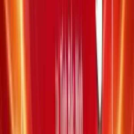
07
26
29
41
50
|
43
Giải thưởng
Trùng khớp
Số lượng giải
Giá trị giải (VND)
Jackpot 1
o o o o o o
0
124.379.568.750
Jackpot 2
o o o o o |
o
0
6.889.466.550
Giải nhất
o o o o o
21
40.000.000
Giải nhì
o o o o
1238
500.000
Giải ba
o o o
27586
50.000
XS Power -
Thứ năm, 15/05/2025
Vietlott Power
/
Power 15-05-2025
/
Kỳ #01190
Kỳ quay thưởng:
#
01190