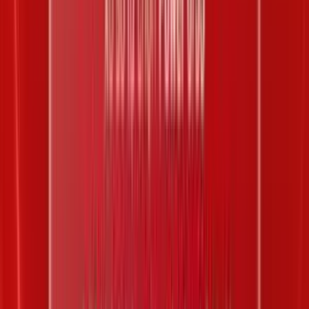
|
15
Giải thưởng
Trùng khớp
Số lượng giải
Giá trị giải (VND)
Jackpot 1
o o o o o o
0
146.813.952.000
Jackpot 2
o o o o o |
o
1
3.699.351.550
Giải nhất
o o o o o
24
40.000.000
Giải nhì
o o o o
1428
500.000
Giải ba
o o o
28463
50.000
Thống kê nhanh tần suất Vietlott Power
6/55 tính tới
ngày 24-05-2025
10 số Power 6/55 về nhiều nhất trong 30 ngày
qua
Số chính