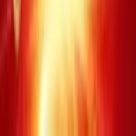
Vietlott Power
/
Power 03-05-2025
/
Kỳ #01185
Kỳ quay thưởng:
#
01185
15
19
21
26
42
47
|
38
Giải thưởng
Trùng khớp
Số lượng giải
Giá trị giải (VND)
Jackpot 1
o o o o o o
0
82.629.952.950
Jackpot 2
o o o o o |
o
0
4.614.242.150
Giải nhất
o o o o o
11
40.000.000
Giải nhì
o o o o
861
500.000
Giải ba
o o o
18830
50.000
Dò kết quả