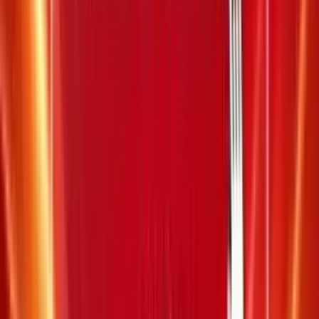
45
47
52
|
15
Giải thưởng
Trùng khớp
Số lượng giải
Giá trị giải (VND)
Jackpot 1
o o o o o o
0
134.006.693.250
Jackpot 2
o o o o o |
o
1
7.959.147.050
Giải nhất
o o o o o
27
40.000.000
Giải nhì
o o o o
1468
500.000
Giải ba
o o o
31099
50.000
XS Power -
Thứ bảy, 17/05/2025
Vietlott Power
/
Power 17-05-2025
/
Kỳ #01191
Kỳ quay thưởng:
#
01191
02