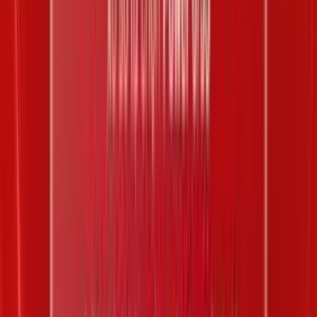
Jackpot 2
o o o o o |
o
1
3.282.490.100
Giải nhất
o o o o o
4
40.000.000
Giải nhì
o o o o
567
500.000
Giải ba
o o o
13486
50.000
Thống kê số gan Vietlott Power 6/55
tính đến
kỳ #01353
Về gần
Từ ngày
Đến ngày
nhất
Gan
Lần
Số
cực
chưa về
gan
đại
43
27
lần
31/03/2026
30
10/04/2025
21/06/2025
54
25
lần
04/04/2026
43
14/09/2019
26/12/2019
35
21
lần
14/04/2026
55
25/03/2025
02/08/2025
07
16
lần
25/04/2026
49
08/10/2024
04/02/2025
52
15
lần
28/04/2026
39
18/09/2021
21/12/2021
29
14
lần
30/04/2026
67
17/04/2021
19/10/2021