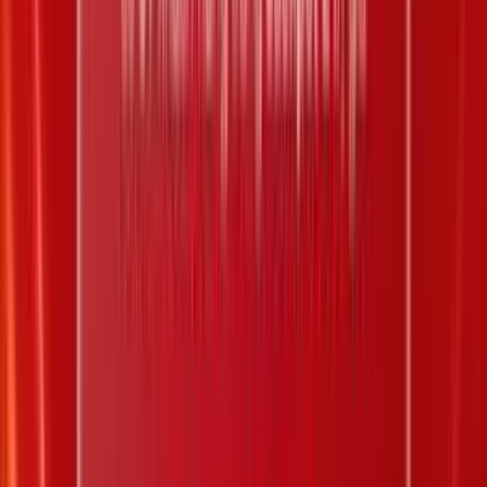
Jackpot 1
o o o o o o
0
32.849.152.050
Jackpot 2
o o o o o |
o
1
3.316.572.450
Giải nhất
o o o o o
19
40.000.000
Giải nhì
o o o o
822
500.000
Giải ba
o o o
14194
50.000
XS Power -
Thứ năm, 28/05/2026
Vietlott Power
/
Power 28-05-2026
/
Kỳ #01351
Kỳ quay thưởng:
#
01351
08
11
21
25
31
53
|
54