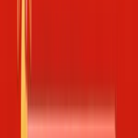
Phân tích
Phân tích XSMB
Phân tích XSMT
Phân tích XSMN
Phân tích
Vietlott
Thống kê
Thống kê giải đặc biệt
Thống kê xuất hiện giải đặc biệt
Thống
kê loto gan
Thống kê cặp lô tô cùng về
Thống kê lô kép
Thống
kê số lần xuất hiện 00-99
Thống kê đầu đuôi
Thống kê tần suất
lần xuất hiện
Thống kê tần suất xuất hiện lô tô
Thống kê tần
suất cặp lô tô
Thống kê tần suất Mega 645
Thống kê số gan