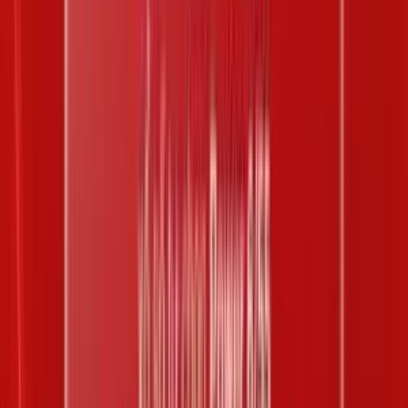
Jackpot 2 Power 6/55 ước tính
3.282.490.100
VNĐ
>>>
Xem Vietlott
Power 655
hôm nay mới nhất
<<<
KQXS Power 6/55 ngày 02-06-2026
Vietlott Power
/
Power 02-06-2026
/
Kỳ #01353
Kỳ quay thưởng:
#
01353
01
03
05
16
37
51
|
42
Giải thưởng
Trùng khớp
Số lượng giải
Giá trị giải (VND)
Jackpot 1
o o o o o o
0
35.391.562.950