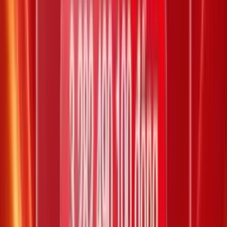
49
|
03
Giải thưởng
Trùng khớp
Số lượng giải
Giá trị giải (VND)
Jackpot 1
o o o o o o
0
77.210.472.000
Jackpot 2
o o o o o |
o
0
5.278.619.650
Giải nhất
o o o o o
15
40.000.000
Giải nhì
o o o o
917
500.000
Giải ba
o o o
19030
50.000
XS Power -
Thứ năm, 21/05/2026
Vietlott Power
/
Power 21-05-2026
/
Kỳ #01348
Kỳ quay thưởng:
#
01348
16
18
20
28