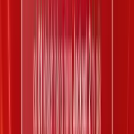
09
13
lần
02/05/2026
33
06/04/2024
25/06/2024
30
12
lần
05/05/2026
35
28/12/2023
23/03/2024
06
12
lần
05/05/2026
57
28/10/2025
21/03/2026
04
12
lần
05/05/2026
58
07/01/2025
27/05/2025
Xem thêm
XS Power -
Thứ bảy, 30/05/2026
Vietlott Power
/
Power 30-05-2026
/
Kỳ #01352
Kỳ quay thưởng:
#
01352
02
08
20
24
25
42
|
44
Giải thưởng
Trùng khớp
Số lượng giải
Giá trị giải (VND)