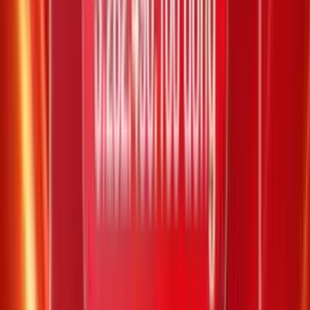
32
34
|
40
Giải thưởng
Trùng khớp
Số lượng giải
Giá trị giải (VND)
Jackpot 1
o o o o o o
0
71.618.875.500
Jackpot 2
o o o o o |
o
0
4.657.331.150
Giải nhất
o o o o o
13
40.000.000
Giải nhì
o o o o
978
500.000
Giải ba
o o o
19564
50.000
XS Power -
Thứ ba, 19/05/2026
Vietlott Power
/
Power 19-05-2026
/
Kỳ #01347
Kỳ quay thưởng:
#
01347
12
39
40