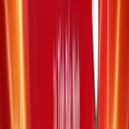
26
28
39
41
48
55
|
50
Giải thưởng
Trùng khớp
Số lượng giải
Giá trị giải (VND)
Jackpot 1
o o o o o o
0
59.800.668.600
Jackpot 2
o o o o o |
o
0
3.344.197.050
Giải nhất
o o o o o
9
40.000.000
Giải nhì
o o o o
778
500.000
Giải ba
o o o
16012
50.000
XS Power -
Thứ ba, 12/05/2026
Vietlott Power
/
Power 12-05-2026
/
Kỳ #01344
Kỳ quay thưởng: