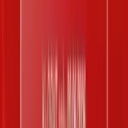
14
15
16
17
18
19
20
21
22
23
24
25
26
27
28
29
30
31
1
2
3
4
5
6