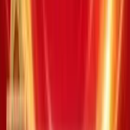
XSMN
/
XSMN Thứ ba
/
XSMN 02-06-2026
ĐB
306135
1
40860
2
71058
35501
3
96607
02158
72246
44396
4
80076
23896
14614
65784
5
8575
1607
6
7173
4803
7
698