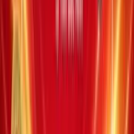
Bảng lô tô
Vũng Tàu
ngày
09-06-2026
Lô MN
/
Lô MN Thứ ba
/
Lô VT 09-06-2026
Đầu
Đuôi
Đầu
Đuôi
0
1
,
1
,
3
,
8
,
2
,
0
1
7
,
8
,
0
,
5
,
0
,
1
2
0
,
7
,
2
3
0
,
3
4
6
,
6
,
8
,
6
,
4
5
1
,
7
,
5
6
4
,
4
,
7
,
4
,
7
,
6
7
6
,
8
,
6
,
1
,
2
,
5
,
7
8
4
,
1
,
7
,
0
,
8
9
9
,
9
,
9
XSVT, Kết quả xổ số Vũng Tàu ngày 02-
06-2026