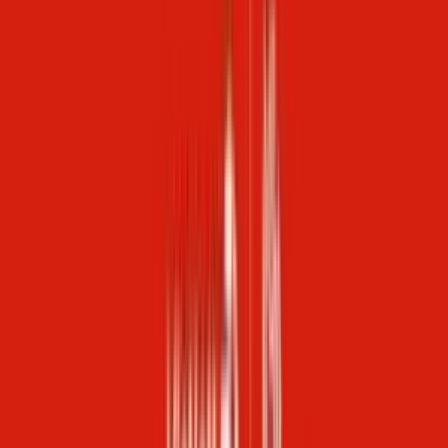
Trang chủ