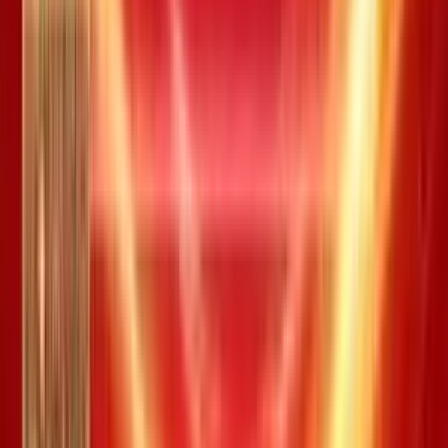
8
04
Đầy đủ
2 số
3 số
0
1
2
3
4
5
6
7
8
9
Bảng lô tô
Vũng Tàu
ngày
02-06-2026
Lô MN
/
Lô MN Thứ ba
/
Lô VT 02-06-2026
Đầu
Đuôi
Đầu
Đuôi
0
1
,
7
,
7
,
3
,
4
,
6
,
0
1
4
,
0
,
1
2
2
3
5
,
7
,
0
,
3
4
6
,
1
,
8
,
0
,
4
5
8
,
8
,
3
,
7
,
5
6
0
,
4
,
9
,
7
,
9
,
6
7
6
,
5
,
3
,
0
,
0
,
7
8
4
,
5
,
5
,
9
,
8
9
6
,
6
,
8
,
9