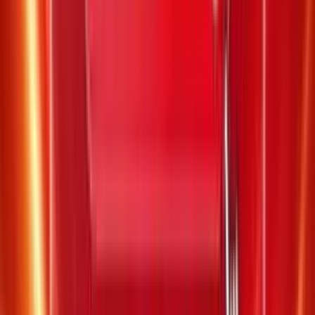
ĐB
024892
1
28642
2
25975
68212
3
88682
92495
97437
89117
4
98734
97530
26311
20095
5
4733
9780
6
8761
0803
7
304
8
19
Đầy đủ
2 số
3 số
0
1
2
3
4
5
6
7
8
9