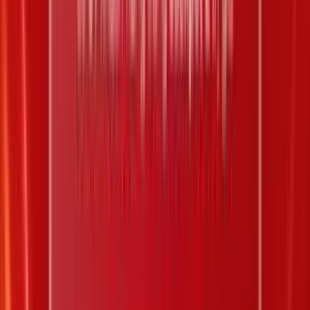
15
21
lần
10/02/2026
49
03/09/2024
19/08/2025
38
20
lần
17/02/2026
28
07/09/2010
29/03/2011
87
20
lần
17/02/2026
24
06/03/2018
28/08/2018
50
18
lần
03/03/2026
32
15/05/2012
01/01/2013
69
18
lần
03/03/2026
23
13/12/2016
30/05/2017
63
14
lần
31/03/2026
36
19/12/2017
04/09/2018
74
12
lần
14/04/2026
23
22/09/2020
09/03/2021
90
12
lần
14/04/2026
36
25/02/2020
08/12/2020
59
12
lần
14/04/2026
24
26/01/2010
20/07/2010
Xem thêm
XSVT, Kết quả xổ số Vũng Tàu ngày 30-
06-2026
XSMN
/
XSMN Thứ ba
/
XSMN 30-06-2026
ĐB
483966
1
43509
2
66225