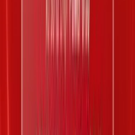
8
18
Đầy đủ
2 số
3 số
0
1
2
3
4
5
6
7
8
9
>>>
Xem KQXS
Vũng Tàu
hôm nay mới nhất
<<<
Nhận KQXS
Vũng Tàu
soạn
XS
VT
gửi
8136
(1.500đ/SMS)
Bảng lô tô
Vũng Tàu
ngày
07-07-2026
Lô XSMN
/
Lô XSMN thứ ba
/
Lô Vũng Tàu thứ ba
Đầu
Đuôi
Đầu
Đuôi
0
7
,
0
1
6
,
6
,
8
,
8
,
4
,
9
,
1
2
3
,
8
,
2
,
3
,
2
,
2
3
2
,
2
,
9
,
3
4
1
,
5
,
4
5
4
,
6
,
6
,
5
6
5
,
8
,
1
,
5
,
1
,
6
7
0
,
7
,
7
,
7
8
6
,
9
,
2
,
1
,
1
,
8
9
3
,
1
,
8
,
9