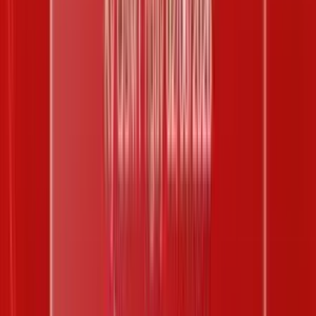
4
5
6
KQ Xổ Số Hôm Nay
Miền Bắc
Nam Định
ĐT 123
Thần tài 4
ĐT 636
Miền Nam
Long An
Bình Phước
TP. HCM
Hậu Giang
Miền Trung
Đà Nẵng
Quảng Ngãi
Đắk Nông
Vietlott
Power655
Max3D Pro
Loto535
Keno
Bingo
XSVT, Kết quả xổ số Vũng Tàu
ngày 07-07-2026