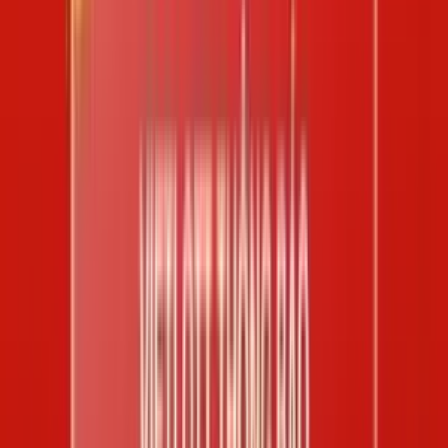
Đăng nhập