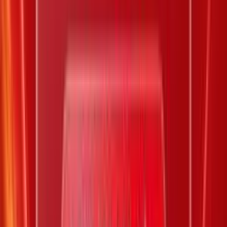
66
4
lần
04/08/2026
15
09/09/2013
25/09/2013
92
4
lần
04/08/2026
14
26/02/2020
12/03/2020
31
4
lần
04/08/2026
16
16/06/2012
03/07/2012
62
3
lần
05/08/2026
19
24/02/2016
15/03/2016
65
3
lần
05/08/2026
14
07/03/2008
22/03/2008
09
3
lần
05/08/2026
14
13/05/2018
28/05/2018
15
3
lần
05/08/2026
14
21/01/2018
05/02/2018
42
3
lần
05/08/2026
13
21/11/2025
05/12/2025
60
3
lần
05/08/2026
16
22/04/2014
09/05/2014
64
2
lần
06/08/2026
13
25/04/2019
09/05/2019
87
2
lần
06/08/2026
13
18/12/2010
01/01/2011
30
2
lần
06/08/2026
11
11/01/2017
23/01/2017
28
2
lần
06/08/2026
12
11/11/2015
24/11/2015
08
2
lần
06/08/2026
14
14/12/2018
29/12/2018
20
2
lần
06/08/2026
12
03/07/2026
16/07/2026
48
2
lần
06/08/2026
20
27/10/2019
17/11/2019
03
2
lần
06/08/2026
15
27/01/2020
12/02/2020
77
2
lần
06/08/2026
15
02/02/2013
18/02/2013
67
2
lần
06/08/2026
13
25/06/2008
09/07/2008
36
2
lần
06/08/2026
13
12/06/2016
26/06/2016