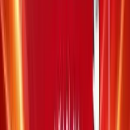
Về gần
Từ ngày
Đến ngày
Lần
nhất
Gan
Đuôi 2
chưa
cực
số cuối
về
đại
ĐB
8
3
lần
05/08/2026
23
04/04/2018
28/04/2018
6
2
lần
06/08/2026
25
23/03/2025
18/04/2025
7
2
lần
06/08/2026
24
19/09/2025
14/10/2025
0
1
lần
07/08/2026
31
23/11/2012
25/12/2012
2
1
lần
07/08/2026
26
04/06/2015
01/07/2015
4
1
lần
07/08/2026
24
16/04/2023
11/05/2023
Về gần
Từ ngày
Đến ngày
Lần
nhất
Gan
Tổng 2
chưa
cực
số cuối
về
đại
ĐB
18
24
lần
15/07/2026
225
23/06/2015
04/02/2016
1
15
lần
24/07/2026
130
11/10/2025
19/02/2026
3
15
lần
24/07/2026
56
27/01/2009
25/03/2009
17
14
lần
25/07/2026
143
02/12/2018
25/04/2019