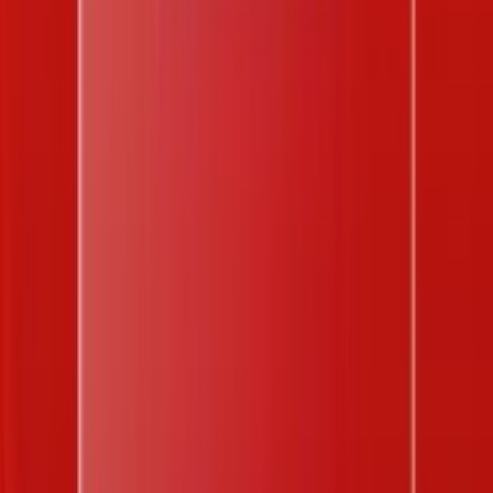
Miền Bắc
XS Miền Bắc
XS Điện toán 123
XS Điện toán 6x36
XS Điện toán
thần tài
Miền Trung
Miền Nam
Vietlott
Power 6/55
Mega 6/45
Lotto 5/35
Max 3D / Max 3D+
Max 3D
Pro
Keno
Bingo 18
Phân tích
Phân tích XSMB
Phân tích XSMT
Phân tích XSMN
Phân tích
Vietlott
Thống kê
Thống kê giải đặc biệt
Thống kê xuất hiện giải đặc biệt
Thống
kê loto gan
Thống kê cặp lô tô cùng về
Thống kê lô kép
Thống
kê số lần xuất hiện 00-99
Thống kê đầu đuôi
Thống kê tần suất
lần xuất hiện
Thống kê tần suất xuất hiện lô tô
Thống kê tần
suất cặp lô tô
Thống kê tần suất Mega 645
Thống kê số gan
Mega 645
Thống kê tần suất Power 655
Thống kê số gan
Power 655
Thống kê tần suất Loto 535
Thống kê số gan Lotto
535
Thống kê tần suất Vietlott Keno
Thống kê gan Vietlott
Keno
Thống kê đầu đuôi Vietlott Keno
Thống kê chẵn lẻ