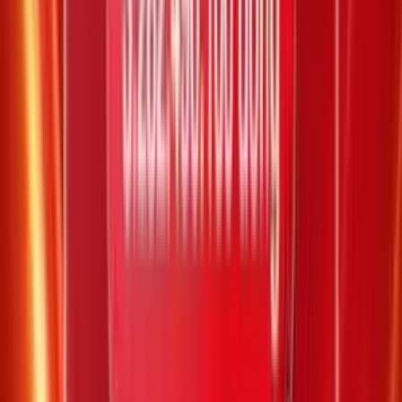
86
1
lần
07/08/2026
13
16/07/2023
30/07/2023
Thống kê lô tô cặp gan
Về gần
Từ ngày
Đến ngày
Lần
nhất
Gan
Cặp
chưa
cực
gan
về
đại
06-60
3
lần
05/08/2026
7
03/11/2011
11/11/2011
02-20
2
lần
06/08/2026
6
21/03/2026
28/03/2026
03-30
2
lần
06/08/2026
6
05/02/2020
12/02/2020
08-80
2
lần
06/08/2026
9
23/05/2008
02/06/2008
12-21
1
lần
07/08/2026
9
15/02/2010
25/02/2010
13-31
1
lần
07/08/2026
8
14/02/2026
23/02/2026
23-32
1
lần
07/08/2026
7
19/04/2009
27/04/2009
26-62
1
lần
07/08/2026
8
15/10/2022
24/10/2022
28-82
1
lần
07/08/2026
7
08/10/2009
16/10/2009
46-64
1
lần
07/08/2026
8
17/01/2024
26/01/2024