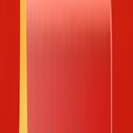
Phân tích
Phân tích XSMB
Phân tích XSMT
Phân tích XSMN
Phân tích
Vietlott
Thống kê
Thống kê giải đặc biệt
Thống kê xuất hiện giải đặc biệt
Thống
kê loto gan
Thống kê cặp lô tô cùng về
Thống kê lô kép
Thống
kê số lần xuất hiện 00-99
Thống kê đầu đuôi
Thống kê tần suất
lần xuất hiện
Thống kê tần suất xuất hiện lô tô
Thống kê tần
suất cặp lô tô
Thống kê tần suất Mega 645
Thống kê số gan