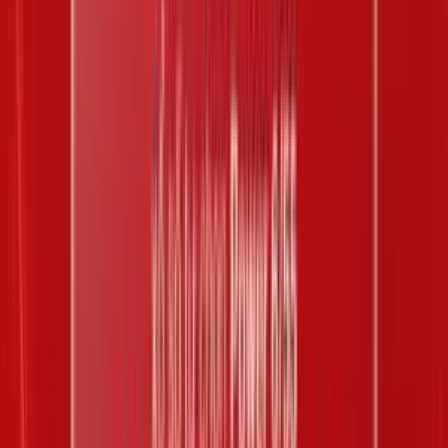
5
6
KQ Xổ Số Hôm Nay
Miền Bắc
Nam Định
ĐT 123
Thần tài 4
ĐT 636
Miền Nam
Long An
Bình Phước
TP. HCM
Hậu Giang
Miền Trung
Đà Nẵng
Quảng Ngãi
Đắk Nông
Vietlott
Power655
Max3D Pro
Loto535
Keno
Bingo