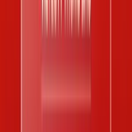
Đăng nhập