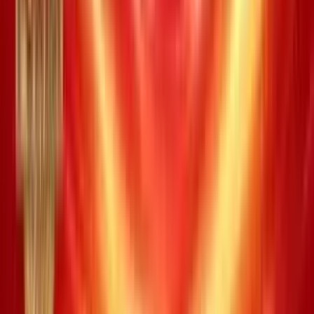
Tin tức
Phan tich XSMB ngay 01/07/2026: Lo 36 double
highlight
21:37 01/07/2026
Phien xo so Mien Bac ngay 01/07/2026 — ngay dau tien cua
thang 7 — mang nhieu diem thong ke an tuong: giai dac biet
31854 voi bach thu 54, lo 36 noi bat ca ve tan suat giai dac
biet lan trong ngay, cung chuoi lien tiep dai cua lo 60. Cung
xem xet […]
Hải Phòng Trúng Độc Đắc Lotto 5/35 Kỳ #00678
Ngày 02/06/2026 – Gần 6,9 Tỷ Đồng
18:03 05/06/2026
Kỳ quay số Vietlott Lotto 5/35 mang số hiệu #00678 ngày
02/06/2026 đã chính thức gọi tên chủ nhân giải Độc Đắc đến
từ Thành phố Hải Phòng với giá trị giải thưởng lên tới
6.828.830.000 đồng. Cùng điểm lại toàn bộ kết quả, phân tích
thống kê tần suất và số gan của Lotto […]