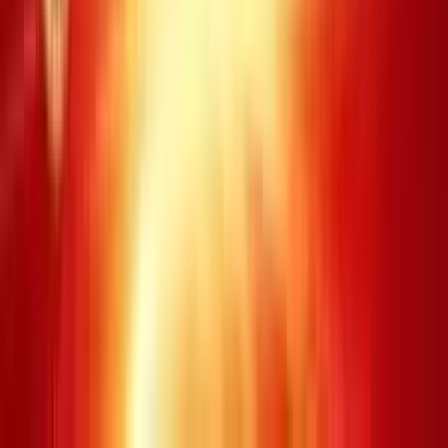
3
9
,
5
,
9
,
8
,
5
,
2
,
1
,
8
,
3
4
1
,
2
,
2
,
5
,
0
,
4
5
9
,
2
,
2
,
4
,
5
,
3
,
0
,
3
,
1
,
5
,
1
,
5
6
8
,
6
7
9
,
1
,
7
8
3
,
6
,
9
,
3
,
8
9
8
,
0
,
5
,
3
,
7
,
3
,
9
KQ Xổ số
Miền Bắc
ngày
30/07/2026
XSMB Thứ năm
/
XSMB 30-07-2026
ĐB
50834
1
84097
64819
2
62447
61775
30726
74821
3