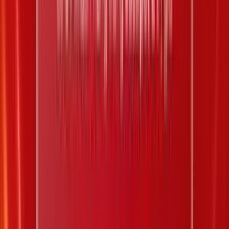
-
18: Gan 15 ngày đã về
-
44: Gan 14 ngày đã về
-
78: Gan 11 ngày đã về
-
32: Gan 7 ngày đã về
-
67: Gan 7 ngày đã về
-
77: Gan 7 ngày đã về
-
33: Về 2 lần
-
61: Về 2 lần
-
77: Về 2 lần
-
95: Về 2 lần
Quảng cáo