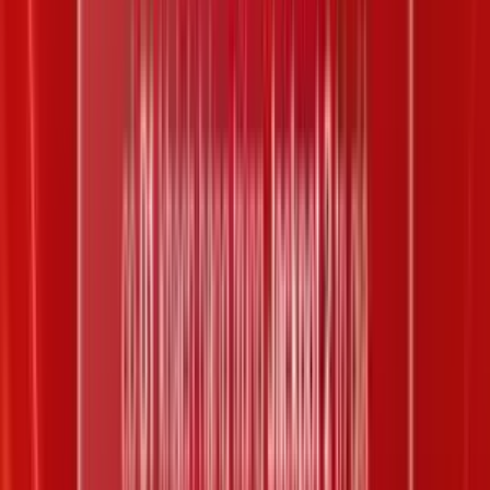
2
5
,
4
,
6
,
3
,
7
,
0
,
8
,
2
3
3
,
2
,
3
,
3
,
3
,
4
,
3
4
3
,
4
,
2
,
9
,
8
,
4
,
4
5
2
,
1
,
9
,
9
,
5
6
2
,
1
,
7
,
1
,
8
,
6
7
7
,
7
,
2
,
8
,
7
,
6
,
7
,
7
8
6
,
4
,
2
,
1
,
7
,
8
9
5
,
4
,
5
,
1
,
9
Bình luận nhanh về kết quả
Miền Bắc
ngày
04/08/2026
-
15: Về liên tiếp 3 ngày
-
02: Về liên tiếp 2 ngày
-
10: Về liên tiếp 2 ngày
-
24: Về liên tiếp 2 ngày
-
25: Về liên tiếp 2 ngày
-
62: Về liên tiếp 2 ngày
-
72: Về liên tiếp 2 ngày
-
86: Về liên tiếp 2 ngày