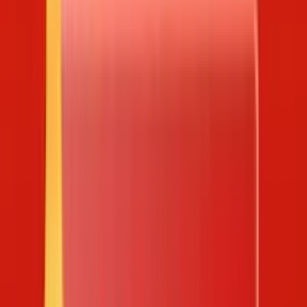
Mega 645
Thống kê tần suất Power 655
Thống kê số gan
Power 655
Thống kê tần suất Loto 535
Thống kê số gan Lotto
535
Thống kê tần suất Vietlott Keno
Thống kê gan Vietlott
Keno
Thống kê đầu đuôi Vietlott Keno
Thống kê chẵn lẻ
Vietlott Keno
Thống kê lớn nhỏ Vietlott Keno
Tin tức