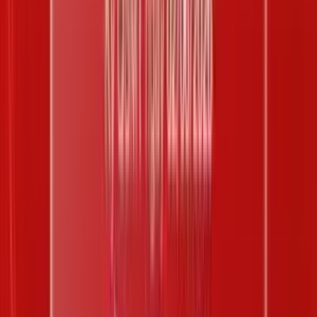
3
4
5
6
KQ Xổ Số Hôm Nay
Miền Bắc
Hà Nội
ĐT 123
Thần tài 4
Miền Nam
Tây Ninh
Bình Thuận
An Giang
Miền Trung
Quảng Trị
Quảng Bình
Bình Định
Vietlott
Power655
Max3D Pro
Loto535
Keno
Bingo
Miền Bắc
MB
Thứ 2
T2
Thứ 3
T3
Thứ 4
T4
Thứ 5
T5
Thứ 6
T6
Thứ
7
T7
Chủ nhật
CN