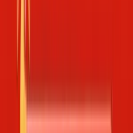
Phân tích
Phân tích XSMB
Phân tích XSMT
Phân tích XSMN
Phân tích
Vietlott
Thống kê
Thống kê giải đặc biệt
Thống kê xuất hiện giải đặc biệt
Thống
kê loto gan
Thống kê cặp lô tô cùng về
Thống kê lô kép
Thống
kê số lần xuất hiện 00-99
Thống kê đầu đuôi
Thống kê tần suất
lần xuất hiện
Thống kê tần suất xuất hiện lô tô
Thống kê tần
suất cặp lô tô
Thống kê tần suất Mega 645
Thống kê số gan