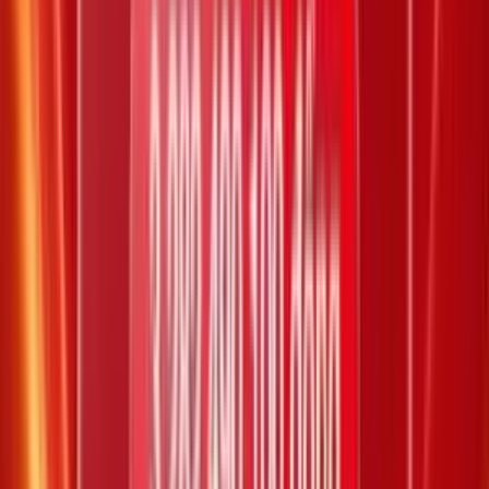
Quảng cáo