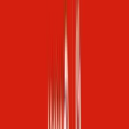
Trang chủ