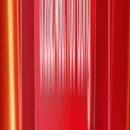
KQ Xổ số
Miền Bắc
ngày
03/08/2026
XSMB Thứ hai
/
XSMB 03-08-2026
ĐB
79247
1
27241
31300
2
51792
07775
51893
23369
3
83969
97015
65551
7710
8275
4
9162