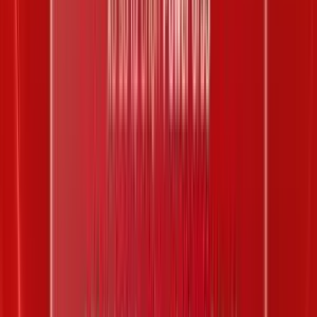
0072
0502
5
7833
5986
6061
095
6
943
601
78
84
7
44
82
Đầy đủ
2 số
3 số
0
1
2
3
4
5
6
7
8
9
Nhận KQXS
Miền Bắc
soạn
XS
MB
gửi
8136
(1.500đ/SMS)
Bảng kết quả lô tô
Miền Bắc
/
Lô XS
MB
Thứ ba
Đầu
Đuôi
Đầu
Đuôi
0
2
,
1
,
1
,
0
1
0
,
9
,
5
,
8
,
6
,
6
,
0
,
1