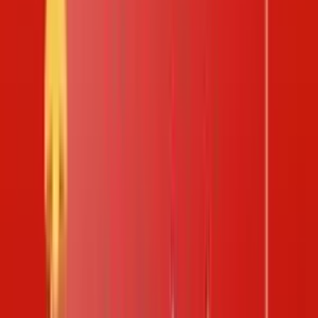
Sổ Mơ
API Cho nhà phát triển
Hôm nay:
Thứ năm
ngày
06
/
08
/
2026