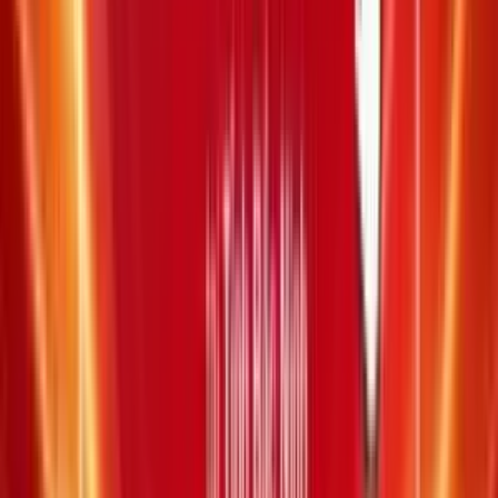
0788
5
8923
8325
9223
025
6
472
724
04
63
7
29
46
Đầy đủ
2 số
3 số
0
1
2
3
4
5
6
7
8
9
Bảng kết quả lô
MB
/
Lô XS
MB
Thứ hai
Đầu
Đuôi
Đầu
Đuôi
0
0
,
2
,
4
,
0
,
1
,
0
1
5
,
0
,
4
,
5
,
1
2
3
,
5
,
3
,
5
,
4
,
9
,
9
,
6
,
0
,
7
,
2
3
9
,
2
,
2
,
6
,
3
4
7
,
1
,
6
,
2
,
0
,
4