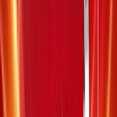
KQ Xổ số
Miền Bắc
ngày
03/08/2026
XSMB Thứ hai
/
XSMB 03-08-2026
ĐB
79247
1
27241
31300
2
51792
07775
51893
23369
3
83969
97015
65551
7710
8275
4
9162
1657
7586
6902