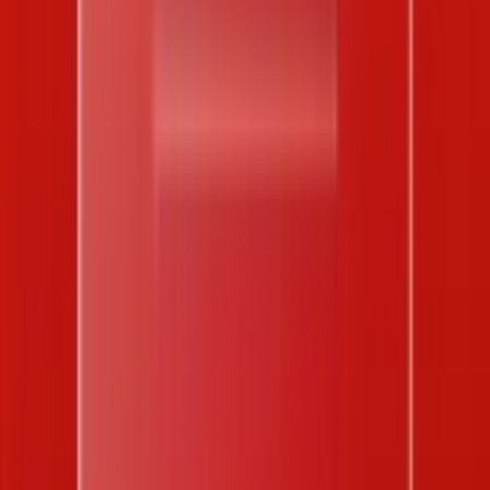
Vietlott Keno
Thống kê lớn nhỏ Vietlott Keno
Trực tiếp
Trực tiếp xổ số Miền Bắc
Trực tiếp xổ số Miền Trung
Trực tiếp
xổ số Miền Nam
Trực tiếp xổ số Vietlott Mega 6/45
Trực tiếp
xổ số Vietlott Power 6/55
Tin tức
Sổ Mơ
Nhà phát triển