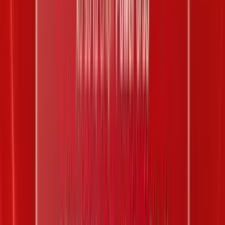
6791
8530
5
3118
8299
7902
418
6
593
705
75
18
7
95
83
Đầy đủ
2 số
3 số
0
1
2
3
4
5
6
7
8
9
Nhận KQXS
Miền Bắc
soạn
XS
MB
gửi
8136
(1.500đ/SMS)
Bảng kết quả lô tô
Miền Bắc
/
Lô XS
MB
Thứ tư
Đầu
Đuôi
Đầu
Đuôi
0
0
,
2
,
5
,
6
,
1
,
0
,
3
,
0
1
1
,
0
,
8
,
8
,
8
,
4
,
1
,
3
,
6
,
9
,
1