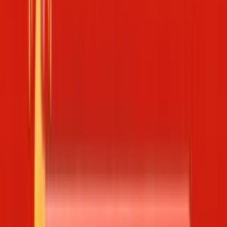
Phân tích
Phân tích XSMB
Phân tích XSMT
Phân tích XSMN
Phân tích
Vietlott
Thống kê
Thống kê giải đặc biệt
Thống kê xuất hiện giải đặc biệt
Thống
kê loto gan
Thống kê cặp lô tô cùng về
Thống kê lô kép
Thống
kê số lần xuất hiện 00-99
Thống kê đầu đuôi
Thống kê tần suất
lần xuất hiện
Thống kê tần suất xuất hiện lô tô
Thống kê tần
suất cặp lô tô
Thống kê tần suất Mega 645
Thống kê số gan