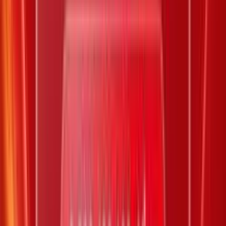
01
05
07
18
20
28
Xổ số điện toán thần tài
Mở thưởng ngày -
Thứ tư, 05/08/2026
2
0
3
1
Quảng cáo