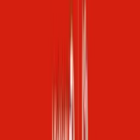
Trang chủ