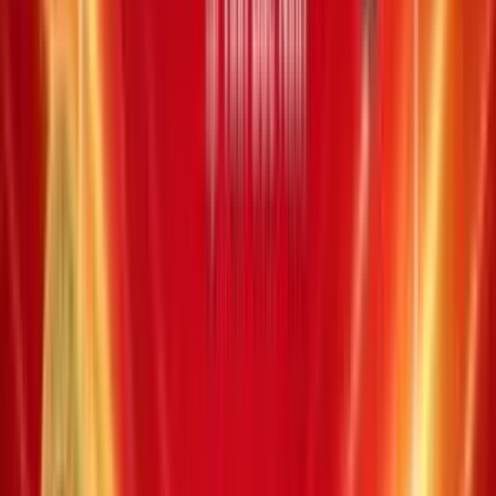
5
1
,
7
,
7
,
1
,
7
,
2
,
2
,
5
6
9
,
9
,
2
,
3
,
8
,
4
,
6
7
5
,
5
,
2
,
4
,
5
,
7
8
6
,
8
,
8
,
8
9
2
,
3
,
6
,
6
,
2
,
9
KQ Xổ số
Miền Bắc
ngày
02/08/2026
XSMB Chủ nhật
/
XSMB 02-08-2026
ĐB
11909
1
01183
86638
2
28428
50294
48741
18207
3
84003
55298