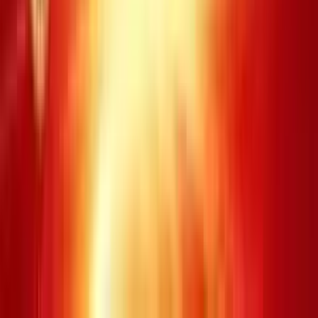
KQ Xổ số
Miền Bắc
ngày
31/07/2026
XSMB Thứ sáu
/
XSMB 31-07-2026
ĐB
41710
1
16959
10739
2
60924
41368
90811
63123
3
98424
67441
83952
6052
8854
4
7635
5079
0313
1998