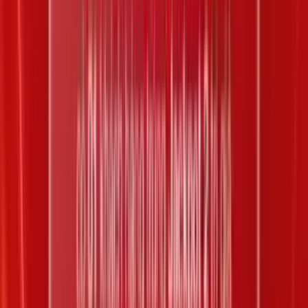
2
5
,
4
,
0
,
2
3
1
,
0
,
9
,
8
,
3
4
1
,
2
,
4
5
6
,
7
,
2
,
0
,
7
,
9
,
5
6
0
,
9
,
6
,
1
,
5
,
7
,
6
,
6
7
6
,
5
,
5
,
7
8
3
,
9
,
1
,
1
,
1
,
8
9
8
,
1
,
9
,
3
,
5
,
6
,
9
,
9
Bình luận nhanh về kết quả
Miền Bắc
ngày
05/08/2026
-
02: Về liên tiếp 3 ngày
-
10: Về liên tiếp 3 ngày
-
18: Về liên tiếp 2 ngày
-
61: Về liên tiếp 2 ngày
-
95: Về liên tiếp 2 ngày
-
31: Gan 23 ngày đã về
-
42: Gan 9 ngày đã về
-
18: Về 3 lần