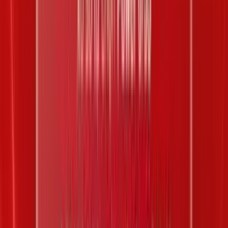
ĐB
o o o o o +
o
0
6.377.117.500
G1
o o o o o
0
10.000.000
G2
o o o o +
o
6
5.000.000
G3
o o o o
89
500.000
G4
o o o +
o
119
100.000
G5
o o o
1811
30.000
KK
o o +
o
o +
o
o
9315
10.000
>>>
Xem KQXS
Lotto 5/35
hôm nay mới nhất
<<<
Thống kê nhanh tần suất Vietlott Lotto
5/35 tính tới
ngày 04-06-2026
10 số lotto về nhiều nhất trong 30 ngày qua
Số chính