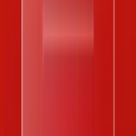
Vietlott Keno
Thống kê lớn nhỏ Vietlott Keno
Trực tiếp
Trực tiếp xổ số Miền Bắc
Trực tiếp xổ số Miền Trung
Trực tiếp
xổ số Miền Nam
Trực tiếp xổ số Vietlott Mega 6/45
Trực tiếp
xổ số Vietlott Power 6/55
Tin tức
Sổ Mơ
Nhà phát triển