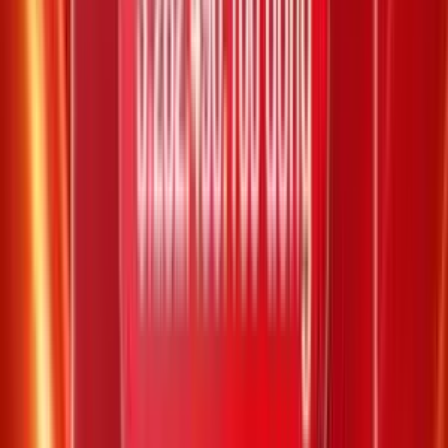
07
12
lần
29/05/2026
27
14/09/2025
28/09/2025
08
12
lần
29/05/2026
31
31/08/2025
16/09/2025
01
11
lần
30/05/2026
21
05/11/2025
16/11/2025
03
11
lần
30/05/2026
26
23/10/2025
06/11/2025
32
11
lần
30/05/2026
38
15/09/2025
05/10/2025
09
9
lần
31/05/2026
38
03/09/2025
22/09/2025
Xem thêm
Quảng cáo