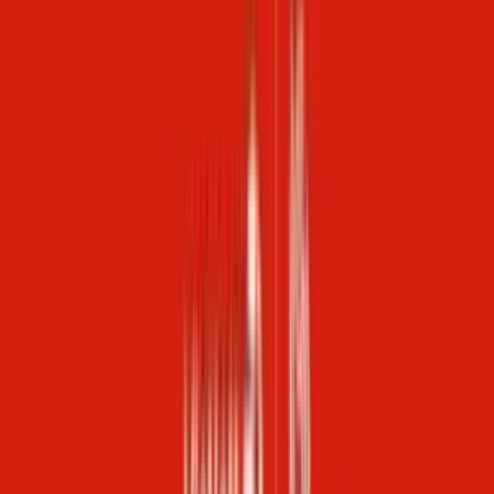
Trang chủ