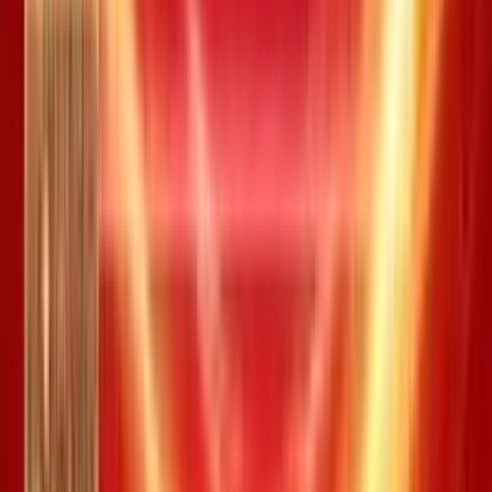
KQXS Lotto 5/35 ngày
02-06-2026
Lotto 5/35
/
Xổ số Lotto 535 ngày 02-06-2026
Kỳ quay thưởng:
#
00677
02
11
15
16
24
|
09
Giải
Trùng khớp
Số lượng giải
Giá trị giải (VND)
ĐB
o o o o o +
o
0
6.682.560.000
G1
o o o o o
2
10.000.000
G2
o o o o +
o
4
5.000.000
G3
o o o o
47
500.000
G4
o o o +
o
154
100.000
G5
o o o
1454
30.000
KK
o o +
o
o +
o
o
10075
10.000