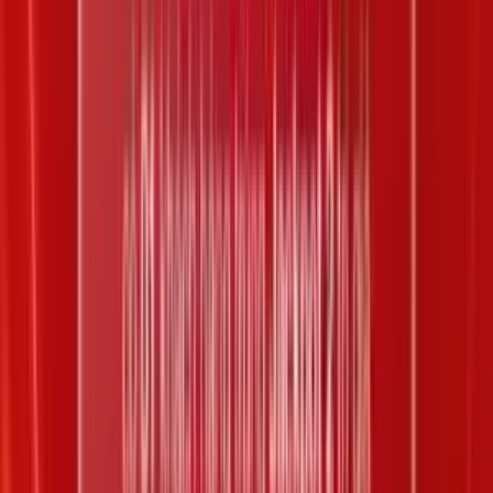
Xuất hiện
Loto
Tỷ lệ
34
15
lần
4.84
%
15
13
lần
4.19
%
24
13
lần
4.19
%
20
12
lần
3.87
%
26
12
lần
3.87
%
27
12
lần
3.87
%
33
12
lần
3.87
%
01
11
lần
3.55
%
02
11
lần
3.55
%
10
11
lần
3.55
%
Số đặc biệt