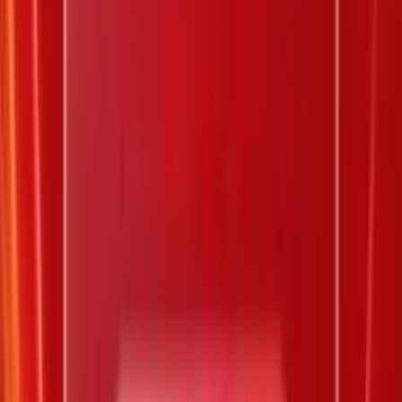
Số chính
Xuất hiện
Loto
Tỷ lệ
12
4
lần
1.29
%
03
4
lần
1.29
%
30
6
lần
1.94
%
17
6
lần
1.94
%
16
6
lần
1.94
%
35
7
lần
2.26
%
31
7
lần
2.26
%