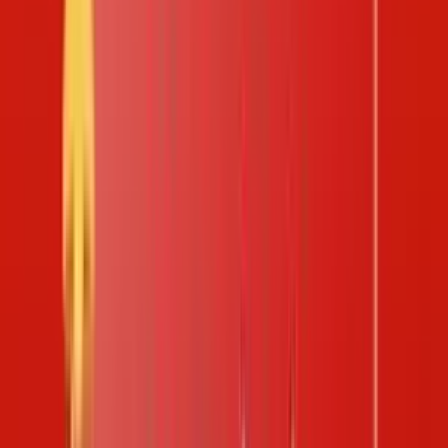
Sổ Mơ
API Cho nhà phát triển
Hôm nay:
Thứ sáu
ngày
07
/
08
/
2026