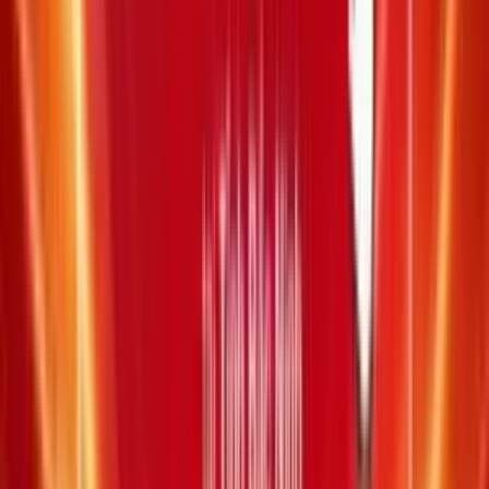
17
28
31
|
08
Giải
Trùng khớp
Số lượng giải
Giá trị giải (VND)
ĐB
o o o o o +
o
0
6.165.492.500
G1
o o o o o
0
10.000.000
G2
o o o o +
o
7
5.000.000
G3
o o o o
90
500.000
G4
o o o +
o
204
100.000
G5
o o o
1945
30.000
KK
o o +
o
o +
o
o
13711
10.000
KQXS Lotto 5/35 ngày
03-06-2026
Lotto 5/35
/
Xổ số Lotto 535 ngày 03-06-2026
Kỳ quay thưởng: