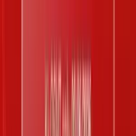
10
11
12
13
14
15
16
17
18
19
20
21
22
23
24
25
26
27
28
29
30
31
1
2