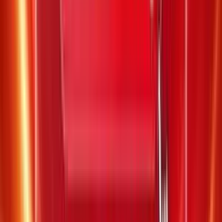
KQXS Lotto 5/35 ngày
04-06-2026
Lotto 5/35
/
Xổ số Lotto 535 ngày 04-06-2026
Kỳ quay thưởng:
#
00681
04
11
19
26
27