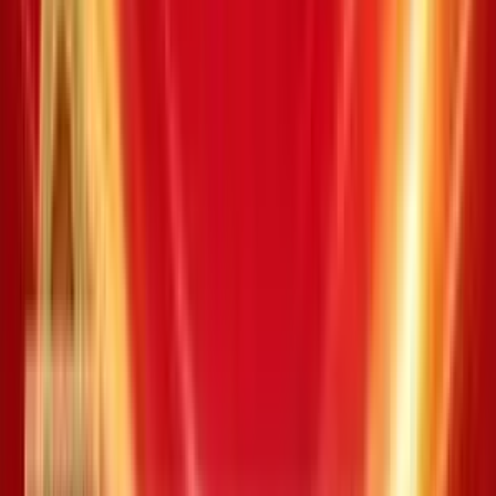
Lotto 5/35
/
Xổ số Lotto 535 ngày 30-05-2026
Kỳ quay thưởng:
#
00672
04
06
09
17
35
|
04
Giải
Trùng khớp
Số lượng giải
Giá trị giải (VND)
ĐB
o o o o o +
o
0
6.188.987.500
G1
o o o o o
1
10.000.000
G2
o o o o +
o
8
5.000.000
G3
o o o o
57
500.000
G4
o o o +
o
166
100.000
G5
o o o
1847
30.000
KK
o o +
o
o +
o
o
11467
10.000