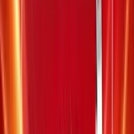
23
|
04
Giải
Trùng khớp
Số lượng giải
Giá trị giải (VND)
ĐB
o o o o o +
o
0
6.469.550.000
G1
o o o o o
0
10.000.000
G2
o o o o +
o
2
5.000.000
G3
o o o o
45
500.000
G4
o o o +
o
141
100.000
G5
o o o
1446
30.000
KK
o o +
o
o +
o
o
9389
10.000
KQXS Lotto 5/35 ngày
31-05-2026
Lotto 5/35
/
Xổ số Lotto 535 ngày 31-05-2026
Kỳ quay thưởng:
#
00674
02