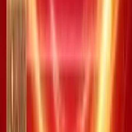
KQXS Lotto 5/35 ngày
30-05-2026
Lotto 5/35
/
Xổ số Lotto 535 ngày 30-05-2026
Kỳ quay thưởng:
#
00671
01
03
05
10
32
|
04
Giải
Trùng khớp
Số lượng giải
Giá trị giải (VND)
ĐB
o o o o o +
o
0
6.092.507.500
G1
o o o o o
0
10.000.000
G2
o o o o +
o
1
5.000.000
G3
o o o o
29
500.000
G4
o o o +
o
132
100.000
G5
o o o
1067
30.000