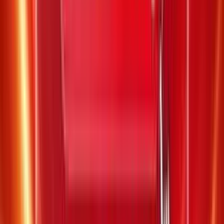
KQXS Lotto 5/35 ngày
01-06-2026
Lotto 5/35
/
Xổ số Lotto 535 ngày 01-06-2026
Kỳ quay thưởng:
#
00675
02
04
05
06