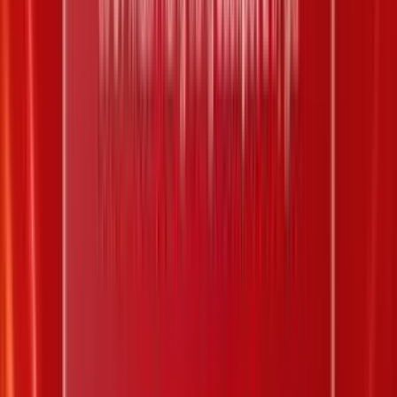
Xuất hiện
Loto
Tỷ lệ
04
8
lần
12.9
%
12
8
lần
12.9
%
06
7
lần
11.29
%
07
7
lần
11.29
%
08
5
lần
8.06
%
09
5
lần
8.06
%
10
5
lần
8.06
%
02
4
lần
6.45
%
05
4
lần
6.45
%
01
3
lần
4.84
%