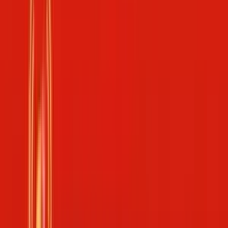
Vietlott
Power 6/55
Mega 6/45
Lotto 5/35
Max 3D / Max 3D+
Max 3D
Pro
Keno
Bingo 18
Trực tiếp
Trực tiếp xổ số Miền Bắc
Trực tiếp xổ số Miền Trung
Trực tiếp
xổ số Miền Nam
Trực tiếp xổ số Vietlott Mega 6/45
Trực tiếp
xổ số Vietlott Power 6/55