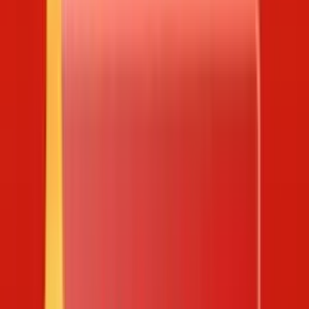
Mega 645
Thống kê tần suất Power 655
Thống kê số gan
Power 655
Thống kê tần suất Loto 535
Thống kê số gan Lotto
535
Thống kê tần suất Vietlott Keno
Thống kê gan Vietlott
Keno
Thống kê đầu đuôi Vietlott Keno
Thống kê chẵn lẻ
Vietlott Keno
Thống kê lớn nhỏ Vietlott Keno
Tin tức