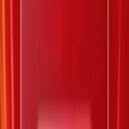
10 số lotto về ít nhất trong 30 ngày qua
Số chính
Xuất hiện
Loto
Tỷ lệ
04
3
lần
0.97
%
35
4
lần
1.29
%
32
5
lần
1.61
%
30
5
lần
1.61
%
24
5
lần
1.61
%
05
5
lần
1.61
%