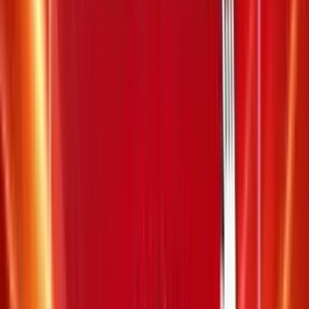
28
|
04
Giải
Trùng khớp
Số lượng giải
Giá trị giải (VND)
ĐB
o o o o o +
o
0
6.620.247.500
G1
o o o o o
1
10.000.000
G2
o o o o +
o
5
5.000.000
G3
o o o o
68
500.000
G4
o o o +
o
134
100.000
G5
o o o
1722
30.000
KK
o o +
o
o +
o
o
8397
10.000
KQXS Lotto 5/35 ngày
13-10-2025
Lotto 5/35
/
Xổ số Lotto 535 ngày 13-10-2025
Kỳ quay thưởng:
#
00214
16