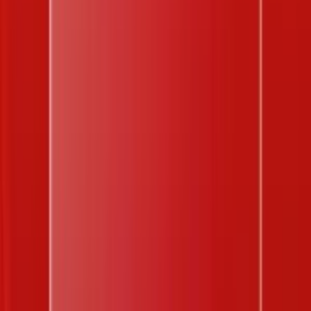
Trang chủ
/
Kết quả xổ số Vietlott
/
XS Lotto 5/35
/
Ngày 14-10-
2025
Tháng
8
/
2026
T2
T3
T4
T5
T6
T7
CN
27
28
29
30
31
1
2
3
4
5
6
7
8