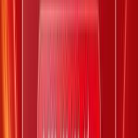
29
6
lần
1.94
%
12
6
lần
1.94
%
02
6
lần
1.94
%
17
7
lần
2.26
%
Số đặc biệt
Xuất hiện
Loto
Tỷ lệ
09
1
lần
1.61
%
01
2
lần
3.23
%
02
3
lần
4.84
%
12
4
lần
6.45
%