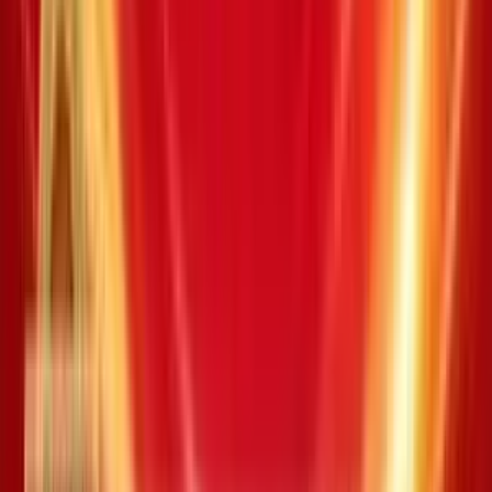
Lotto 5/35
/
Xổ số Lotto 535 ngày 12-10-2025
Kỳ quay thưởng:
#
00212
08
15
28
33
34
|
09
Giải
Trùng khớp
Số lượng giải
Giá trị giải (VND)
ĐB
o o o o o +
o
0
6.275.262.500
G1
o o o o o
0
10.000.000
G2
o o o o +
o
8
5.000.000
G3
o o o o
72
500.000
G4
o o o +
o
219
100.000
G5
o o o
1912
30.000
KK
o o +
o
o +
o
o
17051
10.000