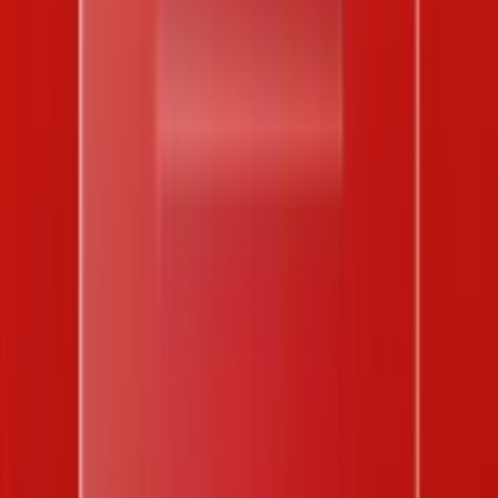
Vietlott Keno
Thống kê lớn nhỏ Vietlott Keno
Trực tiếp
Trực tiếp xổ số Miền Bắc
Trực tiếp xổ số Miền Trung
Trực tiếp
xổ số Miền Nam
Trực tiếp xổ số Vietlott Mega 6/45
Trực tiếp
xổ số Vietlott Power 6/55
Tin tức
Sổ Mơ
Nhà phát triển