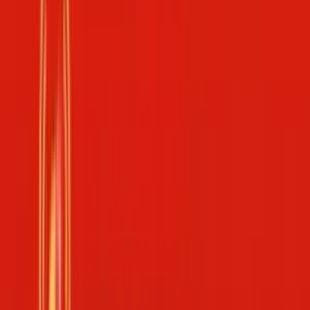
Vietlott
Power 6/55
Mega 6/45
Lotto 5/35
Max 3D / Max 3D+
Max 3D
Pro
Keno
Bingo 18
Trực tiếp
Trực tiếp xổ số Miền Bắc
Trực tiếp xổ số Miền Trung
Trực tiếp
xổ số Miền Nam
Trực tiếp xổ số Vietlott Mega 6/45
Trực tiếp
xổ số Vietlott Power 6/55