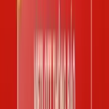
Đăng nhập