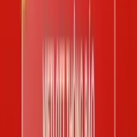
Đăng nhập