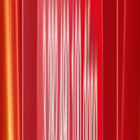
12
5
lần
8.06
%
08
5
lần
8.06
%
07
5
lần
8.06
%
04
5
lần
8.06
%
02
5
lần
8.06
%
11
8
lần
12.9
%
Xem thêm thống kê xổ số Lotto 535
Thống kê số gan Vietlott Lotto 5/35
tính đến
ngày 20-12-2025
Về gần
Từ ngày
Đến ngày
nhất
Gan
Lần
Số
cực
chưa về
gan
đại
32
19
lần
11/12/2025
38
15/09/2025
05/10/2025
33
17
lần
12/12/2025
30
22/08/2025
06/09/2025
18
14
lần
13/12/2025
24
17/10/2025
29/10/2025