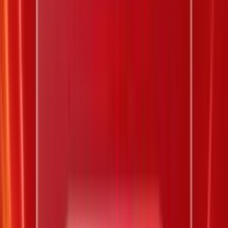
10 số lotto về ít nhất trong 30 ngày qua
Số chính
Xuất hiện
Loto
Tỷ lệ
06
2
lần
0.65
%
26
5
lần
1.61
%
20
6
lần
1.94
%
15
6
lần
1.94
%
09
6
lần
1.94
%
04
6
lần
1.94
%