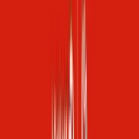
Trang chủ