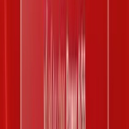
2025
Jackpot Lotto 5/35 ước tính
6.804.270.000
VNĐ
Lotto 5/35 quay thưởng hàng ngày từ thứ 2 đến chủ nhật với
tần suất quay sổ mở thưởng 2 lần/ngày.
Thời gian quay thưởng: 13h00 và 21h00
KQXS Lotto 5/35 ngày 20-12-2025
Lotto 5/35
/
Xổ số Lotto 535 ngày 20-12-2025
Kỳ quay thưởng:
#
00350
11
12
13
14
19
|
07