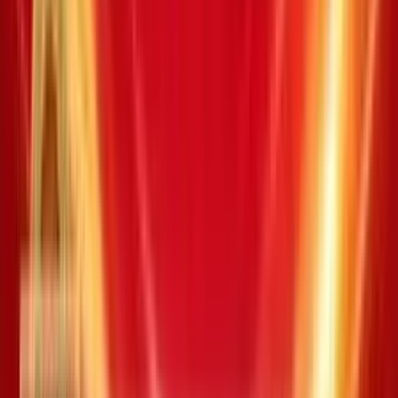
Lotto 5/35
/
Xổ số Lotto 535 ngày 18-12-2025
Kỳ quay thưởng:
#
00346
02
07
22
25
31
|
09
Giải
Trùng khớp
Số lượng giải
Giá trị giải (VND)
ĐB
o o o o o +
o
0
6.556.887.500
G1
o o o o o
0
10.000.000
G2
o o o o +
o
9
5.000.000
G3
o o o o
61
500.000
G4
o o o +
o
163
100.000
G5
o o o
1684
30.000
KK
o o +
o
o +
o
o
12766
10.000