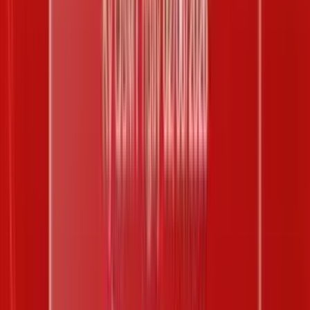
2
3
4
5
6
KQ Xổ Số Hôm Nay
Miền Bắc
Hà Nội
ĐT 123
Thần tài 4
Miền Nam
Tây Ninh
Bình Thuận
An Giang
Miền Trung
Quảng Trị
Quảng Bình
Bình Định
Vietlott
Power655
Max3D Pro
Loto535
Keno
Bingo
KQXS Lotto 535 ngày
20-12-