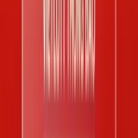
Miền Bắc
XS Miền Bắc
XS Điện toán 123
XS Điện toán 6x36
XS Điện toán
thần tài
Miền Trung
Miền Nam
Vietlott
Power 6/55
Mega 6/45
Lotto 5/35
Max 3D / Max 3D+
Max 3D
Pro
Keno
Bingo 18
Phân tích
Phân tích XSMB
Phân tích XSMT
Phân tích XSMN
Phân tích
Vietlott
Thống kê
Thống kê giải đặc biệt
Thống kê xuất hiện giải đặc biệt
Thống
kê loto gan
Thống kê cặp lô tô cùng về
Thống kê lô kép
Thống
kê số lần xuất hiện 00-99
Thống kê đầu đuôi
Thống kê tần suất
lần xuất hiện
Thống kê tần suất xuất hiện lô tô
Thống kê tần
suất cặp lô tô
Thống kê tần suất Mega 645
Thống kê số gan
Mega 645
Thống kê tần suất Power 655
Thống kê số gan
Power 655
Thống kê tần suất Loto 535
Thống kê số gan Lotto
535
Thống kê tần suất Vietlott Keno
Thống kê gan Vietlott
Keno
Thống kê đầu đuôi Vietlott Keno
Thống kê chẵn lẻ