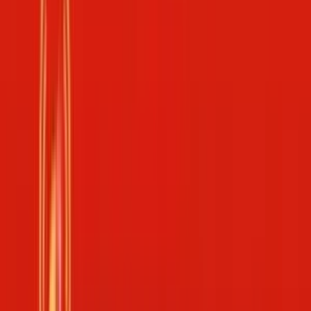
Vietlott
Power 6/55
Mega 6/45
Lotto 5/35
Max 3D / Max 3D+
Max 3D
Pro
Keno
Bingo 18
Trực tiếp
Trực tiếp xổ số Miền Bắc
Trực tiếp xổ số Miền Trung
Trực tiếp
xổ số Miền Nam
Trực tiếp xổ số Vietlott Mega 6/45
Trực tiếp
xổ số Vietlott Power 6/55