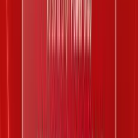
Giải
Trùng khớp
Số lượng giải
Giá trị giải (VND)
ĐB
o o o o o +
o
1
6.804.270.000
G1
o o o o o
2
10.000.000
G2
o o o o +
o
26
5.000.000
G3
o o o o
83
500.000
G4
o o o +
o
260
100.000
G5
o o o
1829
30.000
KK
o o +
o
o +
o
o
14537
10.000
>>>
Xem KQXS
Lotto 5/35
hôm nay mới nhất
<<<
Thống kê nhanh tần suất Vietlott Lotto
5/35 tính tới
ngày 20-12-2025
10 số lotto về nhiều nhất trong 30 ngày qua
Số chính