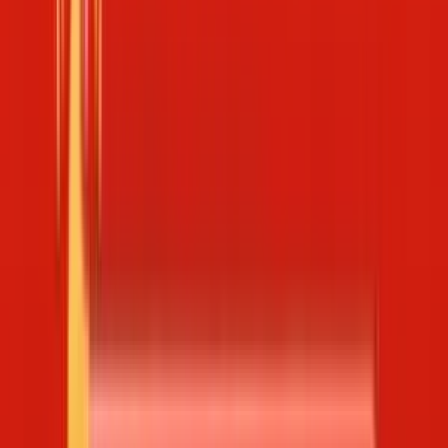
Phân tích
Phân tích XSMB
Phân tích XSMT
Phân tích XSMN
Phân tích
Vietlott
Thống kê
Thống kê giải đặc biệt
Thống kê xuất hiện giải đặc biệt
Thống
kê loto gan
Thống kê cặp lô tô cùng về
Thống kê lô kép
Thống
kê số lần xuất hiện 00-99
Thống kê đầu đuôi
Thống kê tần suất
lần xuất hiện
Thống kê tần suất xuất hiện lô tô
Thống kê tần
suất cặp lô tô
Thống kê tần suất Mega 645
Thống kê số gan