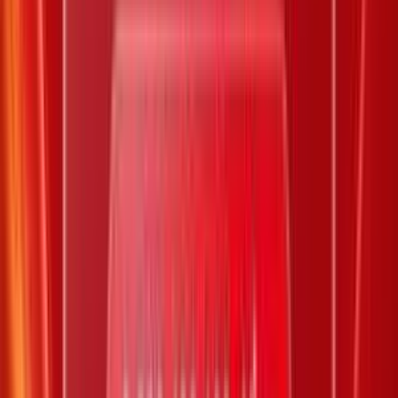
333
Xổ số điện toán 636
Mở thưởng ngày -
Thứ bảy, 30/05/2026
05
14
22
29
30
36
Xổ số điện toán thần tài
Mở thưởng ngày -
Thứ hai, 01/06/2026
8
5
6
2
Quảng cáo