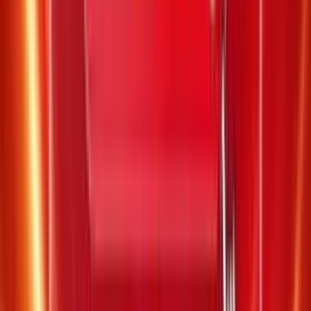
8303
9866
320
6
652
359
73
39
7
81
84
Đầy đủ
2 số
3 số
0
1
2
3
4
5
6
7
8
9
Bảng kết quả lô
MB
/
Lô XS
MB
Chủ nhật
Đầu
Đuôi
Đầu
Đuôi
0
3
,
4
,
9
,
6
,
5
,
2
,
0
1
7
,
7
,
2
,
3
,
8
,
8
,
1
2
9
,
3
,
0
,
4
,
1
,
5
,
2
3
1
,
9
,
6
,
8
,
2
,
0
,
7
,
3
4
2
,
0
,
8
,
4
5
7
,
9
,
0
,
2
,
9
,
5
6
3
,
0
,
6
,
6
,
6