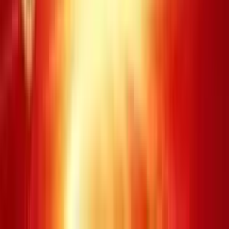
7
6
,
7
,
8
,
6
,
7
,
2
,
7
8
8
,
7
,
8
,
8
9
1
,
9
,
4
,
1
,
9
,
9
KQ Xổ số
Miền Bắc
ngày
27/05/2026
XSMB Thứ tư
/
XSMB 27-05-2026
ĐB
61513
1
25473
05981
2
36393
01096
81866
19263
3
59097
46712
16436
5033
4807