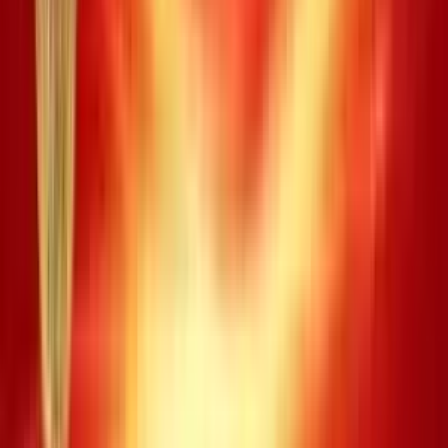
4619
264
6
345
791
16
00
7
51
99
Đầy đủ
2 số
3 số
0
1
2
3
4
5
6
7
8
9
Bảng kết quả lô
MB
/
Lô XS
MB
Thứ năm
Đầu
Đuôi
Đầu
Đuôi
0
6
,
0
,
0
,
5
,
1
,
1
,
0
,
0
,
0
1
0
,
6
,
0
,
6
,
9
,
6
,
3
,
4
,
9
,
5
,
1
2
7
,
2
3
6
,
1
,
5
,
3
4
9
,
1
,
5
,
6
,
6
,
4
5
0
,
1
,
3
,
4
,
5
6
4
,
4
,
7
,
3
,
0
,
1
,
1
,
7
,
1
,
6