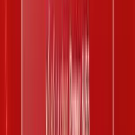
2026
XSMB
/
XSMB Thứ hai
/
XSMB 01-06-2026
ĐB
90353
1
21114
13583
2
59017
60434
65606
92114
3
46742
59900
03239
3708
0740
4
2780
6463
8154
5355
5712
5