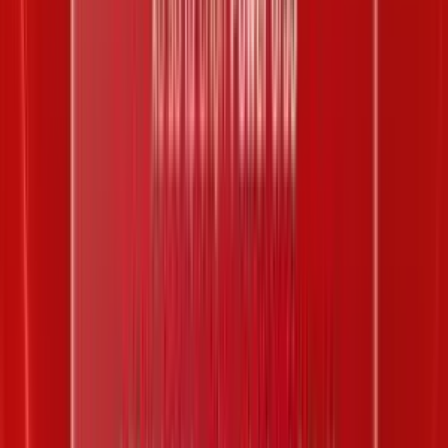
2460
5262
6198
650
6
691
407
42
67
7
20
10
Đầy đủ
2 số
3 số
0
1
2
3
4
5
6
7
8
9
Nhận KQXS
Miền Bắc
soạn
XS
MB
gửi
8136
(1.500đ/SMS)
Bảng kết quả lô tô
Miền Bắc
/
Lô XS
MB
Thứ hai
Đầu
Đuôi
Đầu
Đuôi
0
6
,
0
,
8
,
7
,
0
,
4
,
8
,
6
,
5
,
2
,
1
,
0
1
4
,
7
,
4
,
2
,
0
,
9
,
1
2
0
,
4
,
1
,
6
,
4
,
2
3
4
,
9
,
5
,
8
,
6
,
3