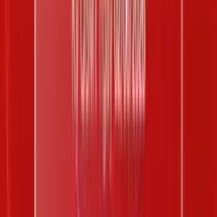
5
6
KQ Xổ Số Hôm Nay
Miền Bắc
Nam Định
ĐT 123
Thần tài 4
ĐT 636
Miền Nam
Long An
Bình Phước
TP. HCM
Hậu Giang
Miền Trung
Đà Nẵng
Quảng Ngãi
Đắk Nông
Vietlott
Power655
Max3D Pro
Loto535
Keno
Bingo
Miền Bắc
MB
Thứ 2
T2
Thứ 3
T3
Thứ 4
T4
Thứ 5
T5
Thứ 6
T6
Thứ
7
T7
Chủ nhật
CN
KQXS Miền Bắc ngày 01-06-