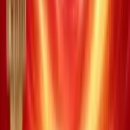
XSMB Thứ năm
/
XSMB 28-05-2026
ĐB
00250
1
39010
17976
2
39936
42031
64949
97106
3
54435
54616
77577
8278
6410
4
3916
6841
6276
1064
1327
5
7788
9700