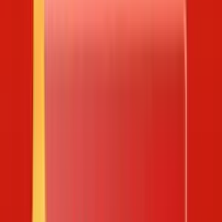
Mega 645
Thống kê tần suất Power 655
Thống kê số gan
Power 655
Thống kê tần suất Loto 535
Thống kê số gan Lotto
535
Thống kê tần suất Vietlott Keno
Thống kê gan Vietlott
Keno
Thống kê đầu đuôi Vietlott Keno
Thống kê chẵn lẻ
Vietlott Keno
Thống kê lớn nhỏ Vietlott Keno
Tin tức