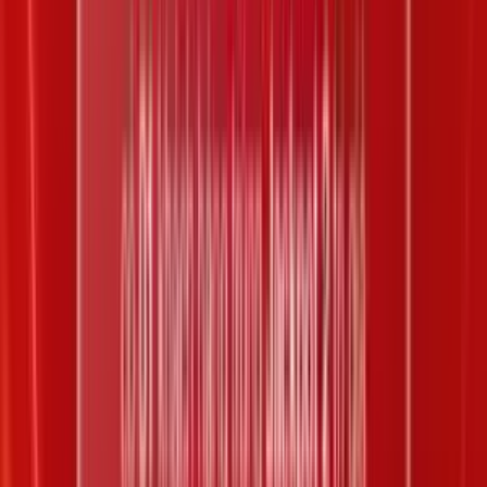
4
2
,
0
,
2
,
1
,
3
,
1
,
5
,
4
5
3
,
4
,
5
,
0
,
5
,
5
6
3
,
0
,
2
,
7
,
0
,
6
7
1
,
0
,
6
,
7
8
3
,
0
,
0
,
9
,
8
9
8
,
1
,
3
,
9
Bình luận nhanh về kết quả
Miền Bắc
ngày
01/06/2026
-
60: Về liên tiếp 3 ngày
-
12: Về liên tiếp 2 ngày
-
17: Về liên tiếp 2 ngày
-
20: Về liên tiếp 2 ngày
-
39: Về liên tiếp 2 ngày
-
40: Về liên tiếp 2 ngày
-
42: Về liên tiếp 2 ngày
-
50: Về liên tiếp 2 ngày
-
63: Về liên tiếp 2 ngày
-
83: Về liên tiếp 2 ngày