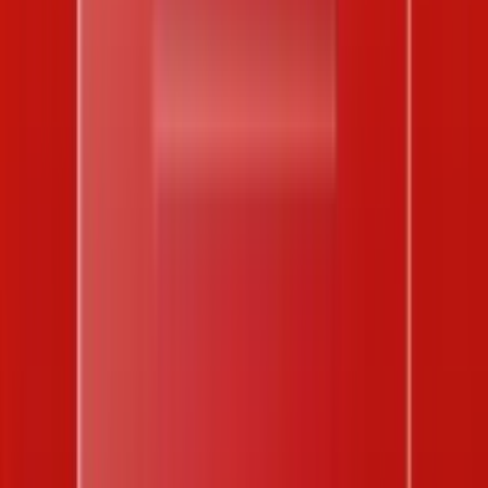
Vietlott Keno
Thống kê lớn nhỏ Vietlott Keno
Trực tiếp
Trực tiếp xổ số Miền Bắc
Trực tiếp xổ số Miền Trung
Trực tiếp
xổ số Miền Nam
Trực tiếp xổ số Vietlott Mega 6/45
Trực tiếp
xổ số Vietlott Power 6/55
Tin tức
Sổ Mơ
Nhà phát triển