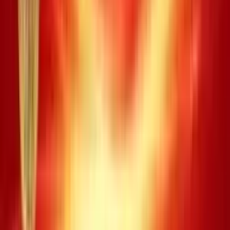
KQXS Lotto 5/35 ngày
14-05-2026
Lotto 5/35
/
Xổ số Lotto 535 ngày 14-05-2026
Kỳ quay thưởng:
#
00639
02
19
25
26
34
|
05
Giải
Trùng khớp
Số lượng giải
Giá trị giải (VND)
ĐB
o o o o o +
o
1
15.180.541.000
G1
o o o o o
1
10.000.000
G2
o o o o +
o
25
5.000.000
G3
o o o o
170
500.000
G4
o o o +
o
572
100.000