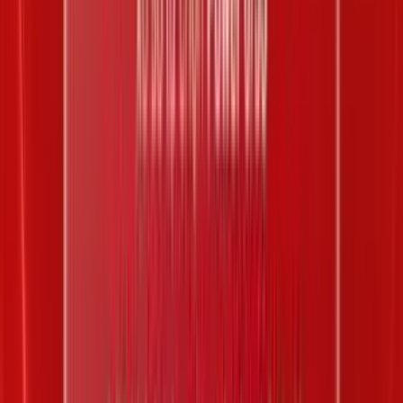
G1
o o o o o
0
10.000.000
G2
o o o o +
o
4
5.000.000
G3
o o o o
47
500.000
G4
o o o +
o
119
100.000
G5
o o o
1676
30.000
KK
o o +
o
o +
o
o
10095
10.000
>>>
Xem KQXS
Lotto 5/35
hôm nay mới nhất
<<<
Thống kê nhanh tần suất Vietlott Lotto
5/35 tính tới
ngày 17-05-2026
10 số lotto về nhiều nhất trong 30 ngày qua
Số chính