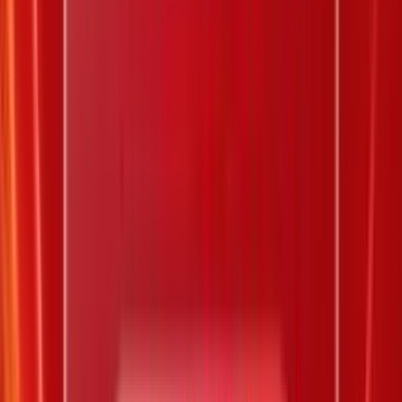
Xuất hiện
Loto
Tỷ lệ
11
3
lần
0.97
%
25
5
lần
1.61
%
32
6
lần
1.94
%
23
6
lần
1.94
%
18
6
lần
1.94
%
12
6
lần
1.94
%
07
6
lần
1.94
%
31
7
lần
2.26
%
27
7
lần
2.26
%