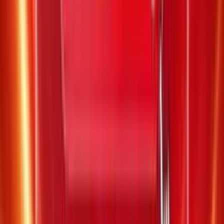
KQXS Lotto 5/35 ngày
17-05-2026
Lotto 5/35
/
Xổ số Lotto 535 ngày 17-05-2026
Kỳ quay thưởng:
#
00645
05
13
16
20
28
|
12