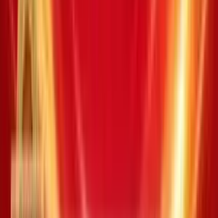
#
00642
02
11
14
18
34
|
11
Giải
Trùng khớp
Số lượng giải
Giá trị giải (VND)
ĐB
o o o o o +
o
0
6.354.392.500
G1
o o o o o
0
10.000.000
G2
o o o o +
o
8
5.000.000
G3
o o o o
58
500.000
G4
o o o +
o
174
100.000
G5
o o o
1557
30.000
KK
o o +
o
o +
o
o
11722
10.000
KQXS Lotto 5/35 ngày
15-05-2026