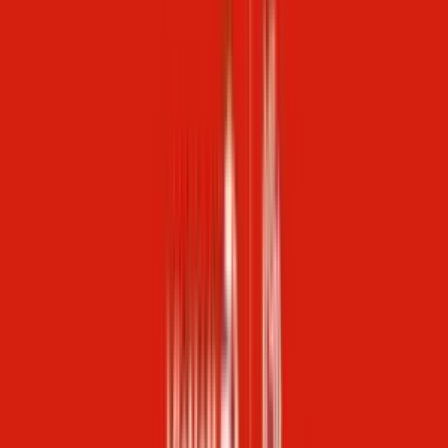
Trang chủ