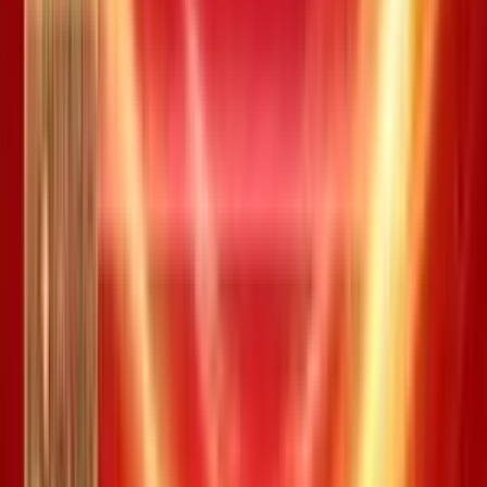
Lotto 5/35
/
Xổ số Lotto 535 ngày 15-05-2026
Kỳ quay thưởng:
#
00641
16
22
24
30
34
|
06
Giải
Trùng khớp
Số lượng giải
Giá trị giải (VND)
ĐB
o o o o o +
o
0
6.259.960.000
G1
o o o o o
0
10.000.000
G2
o o o o +
o
3
5.000.000
G3
o o o o
32
500.000
G4
o o o +
o
95
100.000
G5
o o o
1138
30.000
KK
o o +
o
o +
o
o
8584
10.000