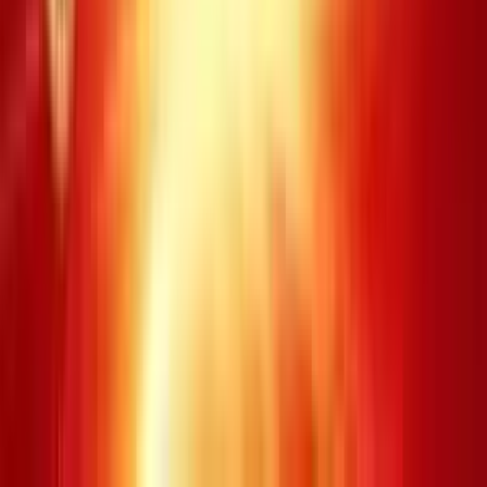
G5
o o o
4832
30.000
KK
o o +
o
o +
o
o
34569
10.000
KQXS Lotto 5/35 ngày
13-05-2026
Lotto 5/35
/
Xổ số Lotto 535 ngày 13-05-2026
Kỳ quay thưởng:
#
00638
01
23
24
27
28
|
01
Giải
Trùng khớp
Số lượng giải
Giá trị giải (VND)
ĐB
o o o o o +
o
0
13.996.067.000
G1
o o o o o
0
10.000.000