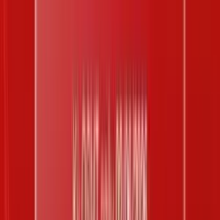
12
13
14
15
16
17
18
19
20
21
22
23
24
25
26
27
28
29
30
31
1
2
3
4