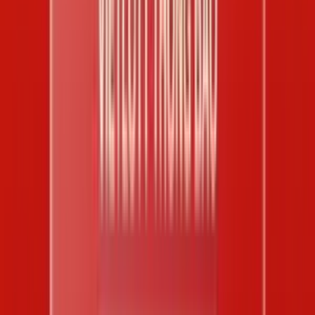
Miền Bắc
XS Miền Bắc
XS Điện toán 123
XS Điện toán 6x36
XS Điện toán
thần tài
Miền Trung
Miền Nam
Vietlott
Power 6/55
Mega 6/45
Lotto 5/35
Max 3D / Max 3D+
Max 3D
Pro
Keno
Bingo 18
Phân tích
Phân tích XSMB
Phân tích XSMT
Phân tích XSMN
Phân tích
Vietlott
Thống kê
Thống kê giải đặc biệt
Thống kê xuất hiện giải đặc biệt
Thống
kê loto gan
Thống kê cặp lô tô cùng về
Thống kê lô kép
Thống
kê số lần xuất hiện 00-99
Thống kê đầu đuôi
Thống kê tần suất
lần xuất hiện
Thống kê tần suất xuất hiện lô tô
Thống kê tần
suất cặp lô tô
Thống kê tần suất Mega 645
Thống kê số gan
Mega 645
Thống kê tần suất Power 655
Thống kê số gan
Power 655
Thống kê tần suất Loto 535
Thống kê số gan Lotto
535
Thống kê tần suất Vietlott Keno
Thống kê gan Vietlott
Keno
Thống kê đầu đuôi Vietlott Keno
Thống kê chẵn lẻ