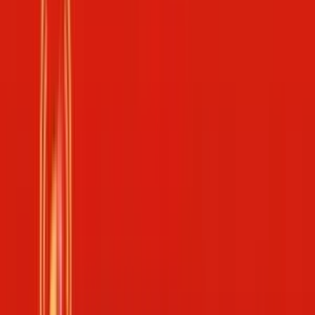
Vietlott
Power 6/55
Mega 6/45
Lotto 5/35
Max 3D / Max 3D+
Max 3D
Pro
Keno
Bingo 18
Trực tiếp
Trực tiếp xổ số Miền Bắc
Trực tiếp xổ số Miền Trung
Trực tiếp
xổ số Miền Nam
Trực tiếp xổ số Vietlott Mega 6/45
Trực tiếp
xổ số Vietlott Power 6/55