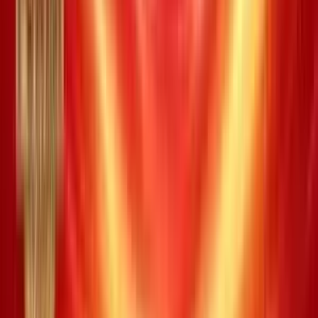
KK
o o +
o
o +
o
o
34580
10.000
KQXS Lotto 5/35 ngày
29-06-2026
Lotto 5/35
/
Xổ số Lotto 535 ngày 29-06-2026
Kỳ quay thưởng:
#
00732
08
22
27
31
35
|
02
Giải
Trùng khớp
Số lượng giải
Giá trị giải (VND)
ĐB
o o o o o +
o
0
14.016.671.000
G1
o o o o o
5
10.000.000
G2
o o o o +
o
9
5.000.000
G3
o o o o
255
500.000