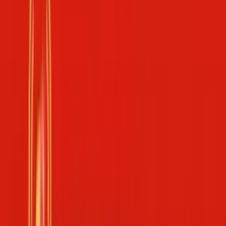
Vietlott
Power 6/55
Mega 6/45
Lotto 5/35
Max 3D / Max 3D+
Max 3D
Pro
Keno
Bingo 18
Trực tiếp
Trực tiếp xổ số Miền Bắc
Trực tiếp xổ số Miền Trung
Trực tiếp
xổ số Miền Nam
Trực tiếp xổ số Vietlott Mega 6/45
Trực tiếp
xổ số Vietlott Power 6/55