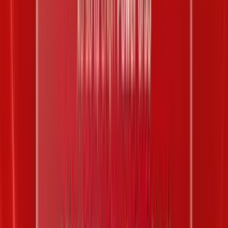
Giải
Trùng khớp
Số lượng giải
Giá trị giải (VND)
ĐB
o o o o o +
o
0
6.387.047.500
G1
o o o o o
0
10.000.000
G2
o o o o +
o
10
5.000.000
G3
o o o o
68
500.000
G4
o o o +
o
181
100.000
G5
o o o
1979
30.000
KK
o o +
o
o +
o
o
17237
10.000
>>>
Xem KQXS
Lotto 5/35
hôm nay mới nhất
<<<
Thống kê nhanh tần suất Vietlott Lotto
5/35 tính tới
ngày 02-07-2026
10 số lotto về nhiều nhất trong 30 ngày qua
Số chính