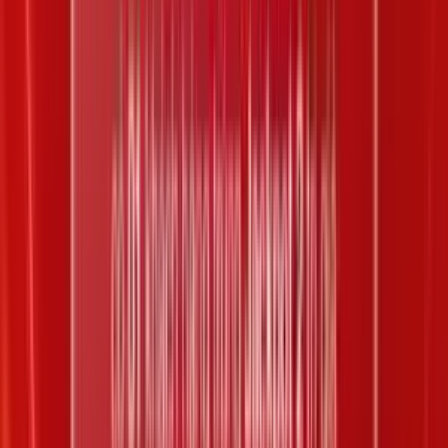
Xuất hiện
Loto
Tỷ lệ
33
15
lần
4.84
%
15
14
lần
4.52
%
26
14
lần
4.52
%
29
14
lần
4.52
%
08
12
lần
3.87
%
22
12
lần
3.87
%
10
11
lần
3.55
%
17
11
lần
3.55
%
18
11
lần
3.55
%
19
11
lần
3.55
%
Số đặc biệt