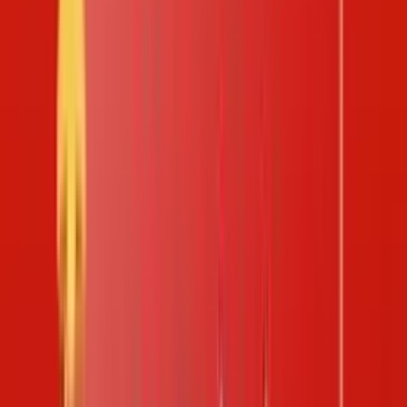
Sổ Mơ
API Cho nhà phát triển
Hôm nay:
Thứ năm
ngày
06
/
08
/
2026