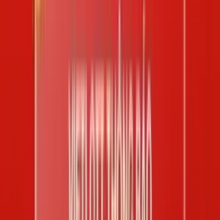
Đăng nhập