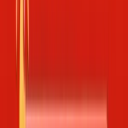
Phân tích
Phân tích XSMB
Phân tích XSMT
Phân tích XSMN
Phân tích
Vietlott
Thống kê
Thống kê giải đặc biệt
Thống kê xuất hiện giải đặc biệt
Thống
kê loto gan
Thống kê cặp lô tô cùng về
Thống kê lô kép
Thống
kê số lần xuất hiện 00-99
Thống kê đầu đuôi
Thống kê tần suất
lần xuất hiện
Thống kê tần suất xuất hiện lô tô
Thống kê tần
suất cặp lô tô
Thống kê tần suất Mega 645
Thống kê số gan