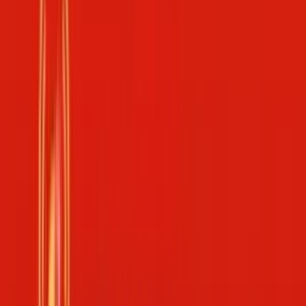
Vietlott
Power 6/55
Mega 6/45
Lotto 5/35
Max 3D / Max 3D+
Max 3D
Pro
Keno
Bingo 18
Trực tiếp
Trực tiếp xổ số Miền Bắc
Trực tiếp xổ số Miền Trung
Trực tiếp
xổ số Miền Nam
Trực tiếp xổ số Vietlott Mega 6/45
Trực tiếp
xổ số Vietlott Power 6/55