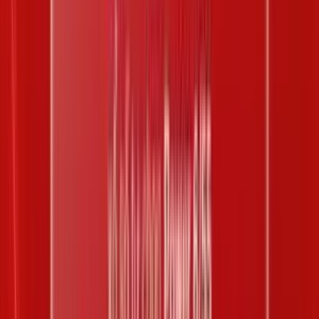
2026
Jackpot Lotto 5/35 ước tính
9.478.688.000
VNĐ
Lotto 5/35 quay thưởng hàng ngày từ thứ 2 đến chủ nhật với
tần suất quay sổ mở thưởng 2 lần/ngày.
Thời gian quay thưởng: 13h00 và 21h00
KQXS Lotto 5/35 ngày 27-06-2026
Lotto 5/35
/
Xổ số Lotto 535 ngày 27-06-2026
Kỳ quay thưởng:
#
00728
08
19
23
27
32
|
04