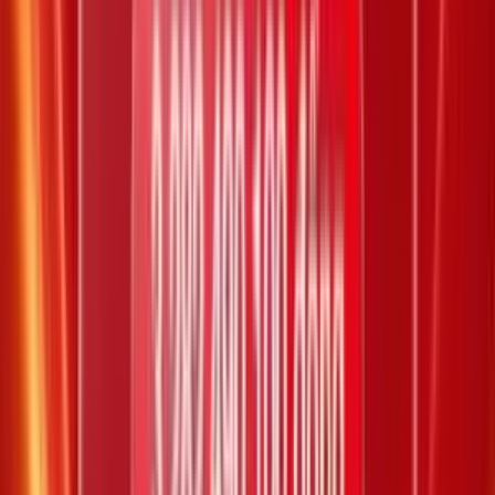
01
3
lần
4.84
%
12
5
lần
8.06
%
10
5
lần
8.06
%
03
5
lần
8.06
%
06
7
lần
11.29
%
08
8
lần
12.9
%
Xem thêm thống kê xổ số Lotto 535
Thống kê số gan Vietlott Lotto 5/35
tính đến
ngày 27-06-2026
Về gần
Từ ngày
Đến ngày
nhất
Gan
Lần
Số
cực
chưa về
gan
đại
30
30
lần
12/06/2026
30
12/06/2026
27/06/2026
01
26
lần
14/06/2026
26
14/06/2026
27/06/2026
33
14
lần
20/06/2026
30
22/08/2025
06/09/2025