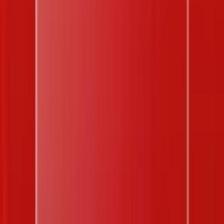
Trang chủ
/
Kết quả xổ số Vietlott
/
XS Lotto 5/35
/
Ngày 27-06-
2026
Tháng
8
/
2026
T2
T3
T4
T5
T6
T7
CN
27
28
29
30
31
1
2
3
4
5
6
7
8