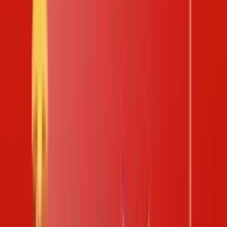
Sổ Mơ
API Cho nhà phát triển
Hôm nay:
Thứ năm
ngày
06
/
08
/
2026