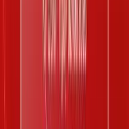
2
3
4
5
6
KQ Xổ Số Hôm Nay
Miền Bắc
Hà Nội
ĐT 123
Thần tài 4
Miền Nam
Tây Ninh
Bình Thuận
An Giang
Miền Trung
Quảng Trị
Quảng Bình
Bình Định
Vietlott
Power655
Max3D Pro
Loto535
Keno
Bingo
KQXS Lotto 535 ngày
27-06-