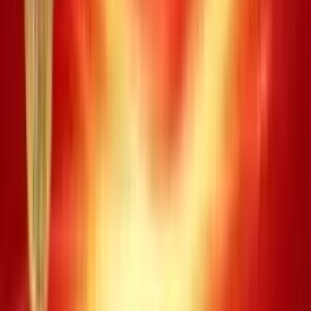
G4
o o o +
o
239
100.000
G5
o o o
2129
30.000
KK
o o +
o
o +
o
o
17285
10.000
KQXS Lotto 5/35 ngày
24-06-2026
Lotto 5/35
/
Xổ số Lotto 535 ngày 24-06-2026
Kỳ quay thưởng:
#
00721
05
06
12
13
29
|
06
Giải
Trùng khớp
Số lượng giải
Giá trị giải (VND)
ĐB
o o o o o +
o
0
7.423.747.500
G1
o o o o o
0
10.000.000