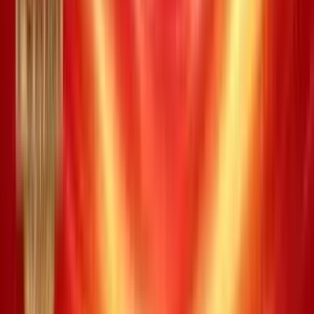
KK
o o +
o
o +
o
o
10649
10.000
KQXS Lotto 5/35 ngày
24-06-2026
Lotto 5/35
/
Xổ số Lotto 535 ngày 24-06-2026
Kỳ quay thưởng:
#
00722
04
17
24
26
29
|
09
Giải
Trùng khớp
Số lượng giải
Giá trị giải (VND)
ĐB
o o o o o +
o
0
7.544.365.000
G1
o o o o o
0
10.000.000
G2
o o o o +
o
4
5.000.000
G3
o o o o
83
500.000