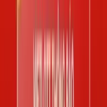
Đăng nhập