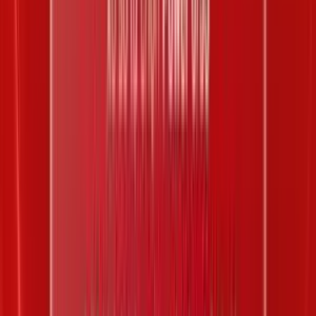
Giải
Trùng khớp
Số lượng giải
Giá trị giải (VND)
ĐB
o o o o o +
o
0
24.994.035.000
G1
o o o o o
7
1.207.597.143
G2
o o o o +
o
88
52.335.000
G3
o o o o
850
5.400.000
G4
o o o +
o
2769
1.600.000
G5
o o o
26625
185.000
KK
o o +
o
o +
o
o
226267
10.000
>>>
Xem KQXS
Lotto 5/35
hôm nay mới nhất
<<<
Thống kê nhanh tần suất Vietlott Lotto
5/35 tính tới
ngày 30-06-2026
10 số lotto về nhiều nhất trong 30 ngày qua
Số chính