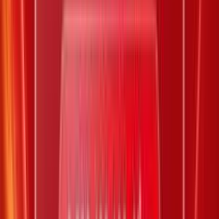
01
6
lần
1.94
%
32
7
lần
2.26
%
31
7
lần
2.26
%
21
7
lần
2.26
%
Số đặc biệt
Xuất hiện
Loto
Tỷ lệ
11
1
lần
1.61
%
07
2
lần
3.23
%
05
2
lần
3.23
%
10
4
lần
6.45
%