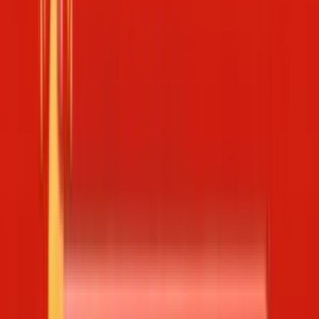
Phân tích
Phân tích XSMB
Phân tích XSMT
Phân tích XSMN
Phân tích
Vietlott
Thống kê
Thống kê giải đặc biệt
Thống kê xuất hiện giải đặc biệt
Thống
kê loto gan
Thống kê cặp lô tô cùng về
Thống kê lô kép
Thống
kê số lần xuất hiện 00-99
Thống kê đầu đuôi
Thống kê tần suất
lần xuất hiện
Thống kê tần suất xuất hiện lô tô
Thống kê tần
suất cặp lô tô
Thống kê tần suất Mega 645
Thống kê số gan