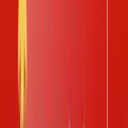
Sổ Mơ
API Cho nhà phát triển
Hôm nay:
Thứ năm
ngày
06
/
08
/
2026