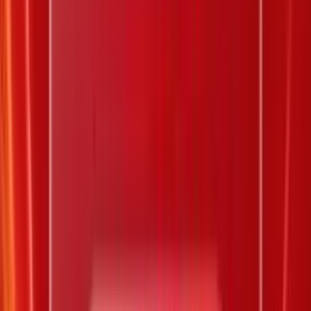
10 số lotto về ít nhất trong 30 ngày qua
Số chính
Xuất hiện
Loto
Tỷ lệ
07
2
lần
0.65
%
30
3
lần
0.97
%
25
3
lần
0.97
%
20
4
lần
1.29
%
03
5
lần
1.61
%
16
6
lần
1.94
%