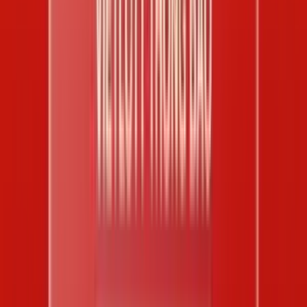
Miền Bắc
XS Miền Bắc
XS Điện toán 123
XS Điện toán 6x36
XS Điện toán
thần tài
Miền Trung
Miền Nam
Vietlott
Power 6/55
Mega 6/45
Lotto 5/35
Max 3D / Max 3D+
Max 3D
Pro
Keno
Bingo 18
Phân tích
Phân tích XSMB
Phân tích XSMT
Phân tích XSMN
Phân tích
Vietlott
Thống kê
Thống kê giải đặc biệt
Thống kê xuất hiện giải đặc biệt
Thống
kê loto gan
Thống kê cặp lô tô cùng về
Thống kê lô kép
Thống
kê số lần xuất hiện 00-99
Thống kê đầu đuôi
Thống kê tần suất
lần xuất hiện
Thống kê tần suất xuất hiện lô tô
Thống kê tần
suất cặp lô tô
Thống kê tần suất Mega 645
Thống kê số gan
Mega 645
Thống kê tần suất Power 655
Thống kê số gan
Power 655
Thống kê tần suất Loto 535
Thống kê số gan Lotto
535
Thống kê tần suất Vietlott Keno
Thống kê gan Vietlott
Keno
Thống kê đầu đuôi Vietlott Keno
Thống kê chẵn lẻ