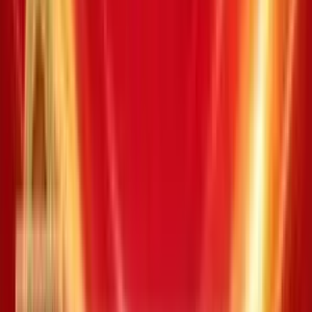
Lotto 5/35
/
Xổ số Lotto 535 ngày 28-06-2026
Kỳ quay thưởng:
#
00730
06
09
14
27
29
|
01
Giải
Trùng khớp
Số lượng giải
Giá trị giải (VND)
ĐB
o o o o o +
o
0
11.218.190.500
G1
o o o o o
2
10.000.000
G2
o o o o +
o
7
5.000.000
G3
o o o o
127
500.000
G4
o o o +
o
227
100.000
G5
o o o
3556
30.000
KK
o o +
o
o +
o
o
17218
10.000