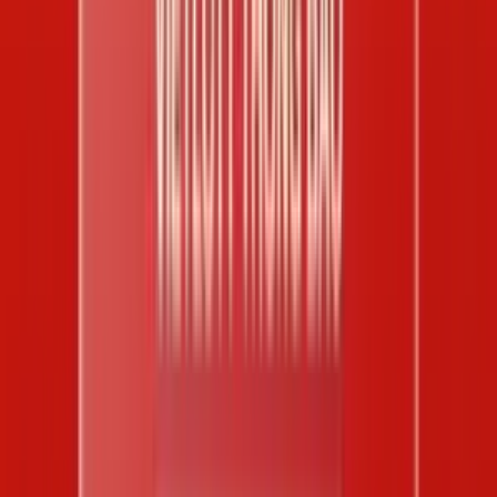
Miền Bắc
XS Miền Bắc
XS Điện toán 123
XS Điện toán 6x36
XS Điện toán
thần tài
Miền Trung
Miền Nam
Vietlott
Power 6/55
Mega 6/45
Lotto 5/35
Max 3D / Max 3D+
Max 3D
Pro
Keno
Bingo 18
Phân tích
Phân tích XSMB
Phân tích XSMT
Phân tích XSMN
Phân tích
Vietlott
Thống kê
Thống kê giải đặc biệt
Thống kê xuất hiện giải đặc biệt
Thống
kê loto gan
Thống kê cặp lô tô cùng về
Thống kê lô kép
Thống
kê số lần xuất hiện 00-99
Thống kê đầu đuôi
Thống kê tần suất
lần xuất hiện
Thống kê tần suất xuất hiện lô tô
Thống kê tần
suất cặp lô tô
Thống kê tần suất Mega 645
Thống kê số gan
Mega 645
Thống kê tần suất Power 655
Thống kê số gan
Power 655
Thống kê tần suất Loto 535
Thống kê số gan Lotto
535
Thống kê tần suất Vietlott Keno
Thống kê gan Vietlott
Keno
Thống kê đầu đuôi Vietlott Keno
Thống kê chẵn lẻ