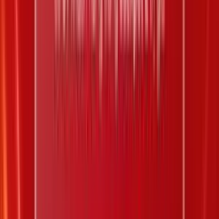
Xuất hiện
Loto
Tỷ lệ
04
10
lần
16.13
%
08
7
lần
11.29
%
09
7
lần
11.29
%
10
7
lần
11.29
%
12
7
lần
11.29
%
06
5
lần
8.06
%
07
5
lần
8.06
%
05
4
lần
6.45
%
02
3
lần
4.84
%
11
3
lần
4.84
%