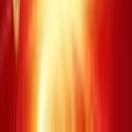
G2
o o o o +
o
8
5.000.000
G3
o o o o
64
500.000
G4
o o o +
o
156
100.000
G5
o o o
1704
30.000
KK
o o +
o
o +
o
o
11842
10.000
KQXS Lotto 5/35 ngày
05-06-2026
Lotto 5/35
/
Xổ số Lotto 535 ngày 05-06-2026
Kỳ quay thưởng:
#
00684
03
05
06
17
28
|
06
Giải
Trùng khớp
Số lượng giải
Giá trị giải (VND)