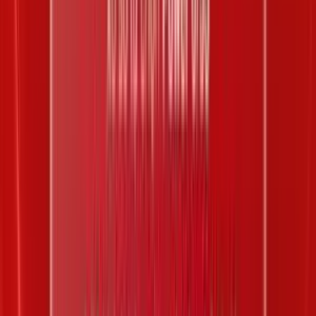
Giải
Trùng khớp
Số lượng giải
Giá trị giải (VND)
ĐB
o o o o o +
o
0
7.495.272.500
G1
o o o o o
1
10.000.000
G2
o o o o +
o
5
5.000.000
G3
o o o o
84
500.000
G4
o o o +
o
185
100.000
G5
o o o
2504
30.000
KK
o o +
o
o +
o
o
16745
10.000
>>>
Xem KQXS
Lotto 5/35
hôm nay mới nhất
<<<
Thống kê nhanh tần suất Vietlott Lotto
5/35 tính tới
ngày 09-06-2026
10 số lotto về nhiều nhất trong 30 ngày qua
Số chính