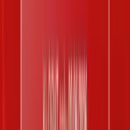
9
10
11
12
13
14
15
16
17
18
19
20
21
22
23
24
25
26
27
28
29
30
31
1