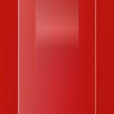
Vietlott Keno
Thống kê lớn nhỏ Vietlott Keno
Trực tiếp
Trực tiếp xổ số Miền Bắc
Trực tiếp xổ số Miền Trung
Trực tiếp
xổ số Miền Nam
Trực tiếp xổ số Vietlott Mega 6/45
Trực tiếp
xổ số Vietlott Power 6/55
Tin tức
Sổ Mơ
Nhà phát triển