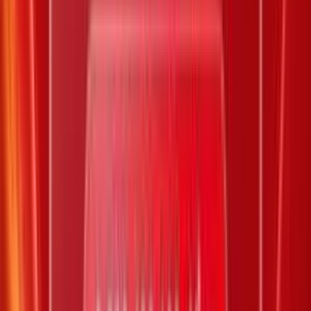
29
7
lần
2.26
%
25
7
lần
2.26
%
17
7
lần
2.26
%
13
7
lần
2.26
%
Số đặc biệt
Xuất hiện
Loto
Tỷ lệ
03
2
lần
3.23
%
01
2
lần
3.23
%
11
3
lần
4.84
%
02
3
lần
4.84
%