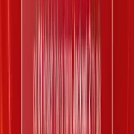
Xuất hiện
Loto
Tỷ lệ
34
15
lần
4.84
%
22
13
lần
4.19
%
33
13
lần
4.19
%
15
11
lần
3.55
%
18
11
lần
3.55
%
26
11
lần
3.55
%
28
11
lần
3.55
%
01
10
lần
3.23
%
02
10
lần
3.23
%
04
10
lần
3.23
%
Số đặc biệt