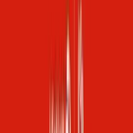
Trang chủ