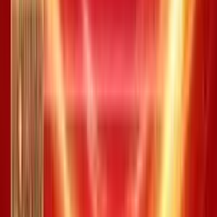
KQXS Lotto 5/35 ngày
07-06-2026
Lotto 5/35
/
Xổ số Lotto 535 ngày 07-06-2026
Kỳ quay thưởng:
#
00687
04
08
17
21
26
|
11
Giải
Trùng khớp
Số lượng giải
Giá trị giải (VND)
ĐB
o o o o o +
o
0
6.787.375.000
G1
o o o o o
1
10.000.000
G2
o o o o +
o
0
5.000.000
G3
o o o o
52
500.000
G4
o o o +
o
159
100.000
G5
o o o
1588
30.000