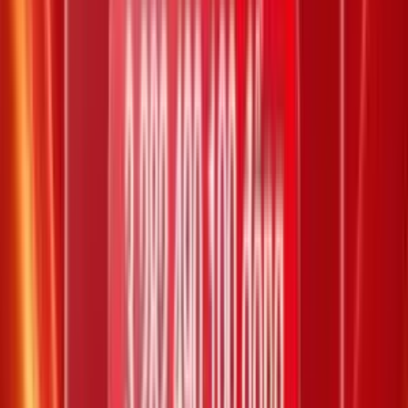
06
6
lần
9.68
%
03
6
lần
9.68
%
01
6
lần
9.68
%
07
7
lần
11.29
%
Xem thêm thống kê xổ số Lotto 535
Thống kê số gan Vietlott Lotto 5/35
tính đến
ngày 02-11-2025
Về gần
Từ ngày
Đến ngày
nhất
Gan
Lần
Số
cực
chưa về
gan
đại
03
20
lần
23/10/2025
22
10/10/2025
21/10/2025
25
13
lần
27/10/2025
17
29/08/2025
07/09/2025
16
12
lần
27/10/2025
35
23/08/2025
10/09/2025
33
11
lần
28/10/2025
30
22/08/2025
06/09/2025
10
10
lần
28/10/2025
14
07/09/2025
14/09/2025