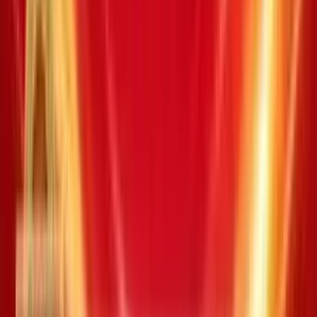
Kỳ quay thưởng:
#
00250
06
14
21
34
35
|
05
Giải
Trùng khớp
Số lượng giải
Giá trị giải (VND)
ĐB
o o o o o +
o
0
7.794.100.000
G1
o o o o o
0
10.000.000
G2
o o o o +
o
4
5.000.000
G3
o o o o
55
500.000
G4
o o o +
o
161
100.000
G5
o o o
2003
30.000
KK
o o +
o
o +
o
o
14614
10.000
KQXS Lotto 5/35 ngày
31-10-2025