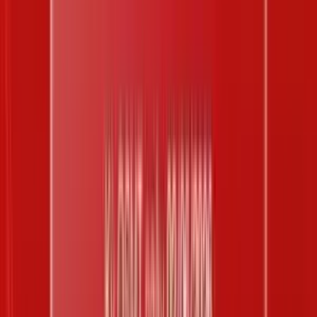
11
12
13
14
15
16
17
18
19
20
21
22
23
24
25
26
27
28
29
30
31
1
2
3