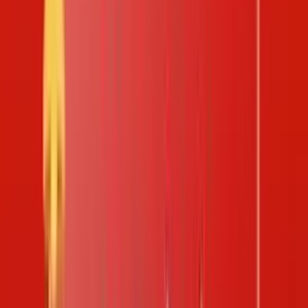
Sổ Mơ
API Cho nhà phát triển
Hôm nay:
Chủ nhật
ngày
09
/
08
/
2026