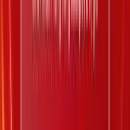
Xuất hiện
Loto
Tỷ lệ
04
9
lần
14.52
%
11
8
lần
12.9
%
07
7
lần
11.29
%
01
6
lần
9.68
%
03
6
lần
9.68
%
06
6
lần
9.68
%
05
5
lần
8.06
%
12
5
lần
8.06
%
10
4
lần
6.45
%
02
2
lần
3.23
%
10 số lotto về ít nhất trong 30 ngày qua