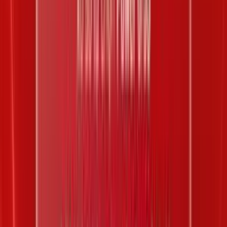
G1
o o o o o
0
10.000.000
G2
o o o o +
o
9
5.000.000
G3
o o o o
55
500.000
G4
o o o +
o
159
100.000
G5
o o o
1856
30.000
KK
o o +
o
o +
o
o
14872
10.000
>>>
Xem KQXS
Lotto 5/35
hôm nay mới nhất
<<<
Thống kê nhanh tần suất Vietlott Lotto
5/35 tính tới
ngày 02-11-2025
10 số lotto về nhiều nhất trong 30 ngày qua
Số chính