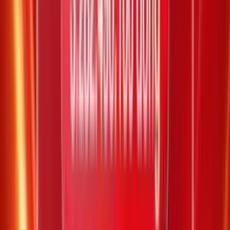
19
10
lần
28/10/2025
15
31/08/2025
08/09/2025
22
10
lần
28/10/2025
14
12/10/2025
19/10/2025
07
10
lần
28/10/2025
27
14/09/2025
28/09/2025
01
9
lần
29/10/2025
16
25/09/2025
03/10/2025
23
7
lần
30/10/2025
16
21/10/2025
30/10/2025
Xem thêm
Quảng cáo