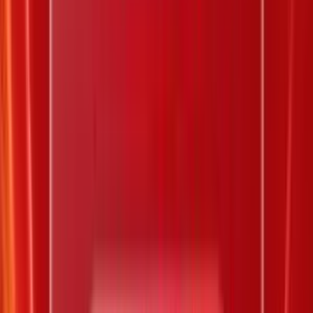
Số chính
Xuất hiện
Loto
Tỷ lệ
27
3
lần
0.97
%
05
3
lần
0.97
%
29
4
lần
1.29
%
09
5
lần
1.61
%
16
6
lần
1.94
%
03
6
lần
1.94
%
35
7
lần
2.26
%
19
7
lần
2.26
%