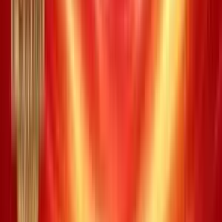
KQXS Lotto 5/35 ngày
30-10-2025
Lotto 5/35
/
Xổ số Lotto 535 ngày 30-10-2025
Kỳ quay thưởng:
#
00248
09
11
12
24
28
|
07
Giải
Trùng khớp
Số lượng giải
Giá trị giải (VND)
ĐB
o o o o o +
o
0
7.529.555.000
G1
o o o o o
1
10.000.000
G2
o o o o +
o
10
5.000.000
G3
o o o o
82
500.000
G4
o o o +
o
282
100.000
G5
o o o
2639
30.000