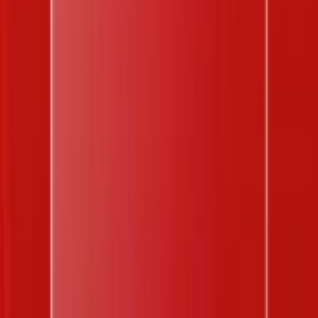
Trang chủ
/
Kết quả xổ số Vietlott
/
XS Lotto 5/35
/
Ngày 02-11-
2025
Tháng
8
/
2026
T2
T3
T4
T5
T6
T7
CN
27
28
29
30
31
1
2
3
4
5
6
7
8
9
10