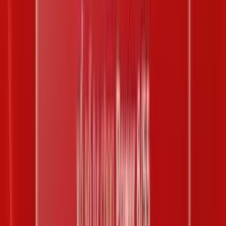
Jackpot Lotto 5/35 ước tính
8.307.100.000
VNĐ
Lotto 5/35 quay thưởng hàng ngày từ thứ 2 đến chủ nhật với
tần suất quay sổ mở thưởng 2 lần/ngày.
Thời gian quay thưởng: 13h00 và 21h00
KQXS Lotto 5/35 ngày 02-11-2025
Lotto 5/35
/
Xổ số Lotto 535 ngày 02-11-2025
Kỳ quay thưởng:
#
00254
13
29
30
32
35
|
04
Giải
Trùng khớp
Số lượng giải
Giá trị giải (VND)
ĐB
o o o o o +
o
0
8.307.100.000