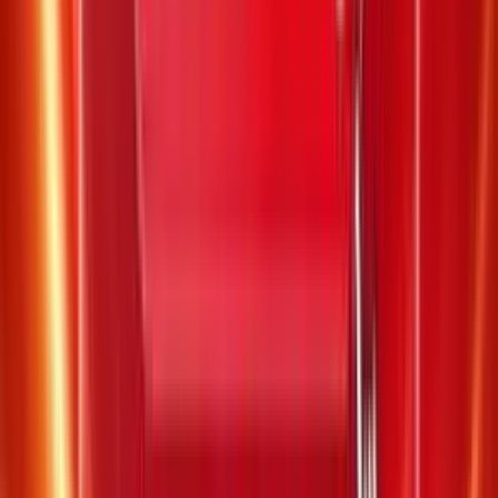
KQXS Lotto 5/35 ngày
08-02-2026
Lotto 5/35
/
Xổ số Lotto 535 ngày 08-02-2026
Kỳ quay thưởng:
#
00449
08
09
11
16
23