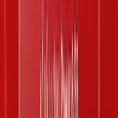
Jackpot Lotto 5/35 ước tính
7.874.495.000
VNĐ
Lotto 5/35 quay thưởng hàng ngày từ thứ 2 đến chủ nhật với
tần suất quay sổ mở thưởng 2 lần/ngày.
Thời gian quay thưởng: 13h00 và 21h00
KQXS Lotto 5/35 ngày 08-02-2026
Lotto 5/35
/
Xổ số Lotto 535 ngày 08-02-2026
Kỳ quay thưởng:
#
00450
07
16
17
28
30
|
10
Giải
Trùng khớp
Số lượng giải
Giá trị giải (VND)