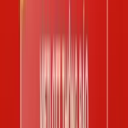
Đăng nhập