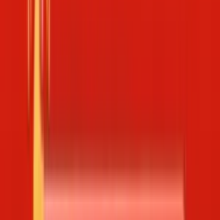
Phân tích
Phân tích XSMB
Phân tích XSMT
Phân tích XSMN
Phân tích
Vietlott
Thống kê
Thống kê giải đặc biệt
Thống kê xuất hiện giải đặc biệt
Thống
kê loto gan
Thống kê cặp lô tô cùng về
Thống kê lô kép
Thống
kê số lần xuất hiện 00-99
Thống kê đầu đuôi
Thống kê tần suất
lần xuất hiện
Thống kê tần suất xuất hiện lô tô
Thống kê tần
suất cặp lô tô
Thống kê tần suất Mega 645
Thống kê số gan