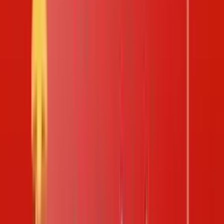
Sổ Mơ
API Cho nhà phát triển
Hôm nay:
Thứ bảy
ngày
08
/
08
/
2026