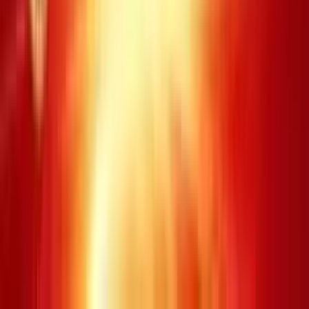
G3
o o o o
41
500.000
G4
o o o +
o
158
100.000
G5
o o o
1681
30.000
KK
o o +
o
o +
o
o
12606
10.000
KQXS Lotto 5/35 ngày
04-02-2026
Lotto 5/35
/
Xổ số Lotto 535 ngày 04-02-2026
Kỳ quay thưởng:
#
00442
17
18
21
30
34
|
04
Giải
Trùng khớp
Số lượng giải
Giá trị giải (VND)
ĐB
o o o o o +
o
0
6.760.467.500