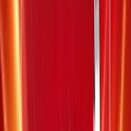
|
09
Giải
Trùng khớp
Số lượng giải
Giá trị giải (VND)
ĐB
o o o o o +
o
0
7.758.635.000
G1
o o o o o
1
10.000.000
G2
o o o o +
o
5
5.000.000
G3
o o o o
65
500.000
G4
o o o +
o
181
100.000
G5
o o o
2043
30.000
KK
o o +
o
o +
o
o
12823
10.000
KQXS Lotto 5/35 ngày
07-02-2026
Lotto 5/35
/
Xổ số Lotto 535 ngày 07-02-2026
Kỳ quay thưởng:
#
00448
03
14