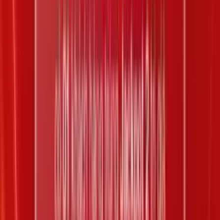
Xuất hiện
Loto
Tỷ lệ
14
14
lần
4.52
%
15
14
lần
4.52
%
19
13
lần
4.19
%
10
12
lần
3.87
%
29
12
lần
3.87
%
03
11
lần
3.55
%
26
11
lần
3.55
%
01
10
lần
3.23
%
04
10
lần
3.23
%
05
10
lần
3.23
%
Số đặc biệt