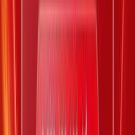
16
7
lần
2.26
%
25
8
lần
2.58
%
24
8
lần
2.58
%
Số đặc biệt
Xuất hiện
Loto
Tỷ lệ
08
2
lần
3.23
%
06
2
lần
3.23
%
07
3
lần
4.84
%
11
4
lần
6.45
%
05
5
lần
8.06
%