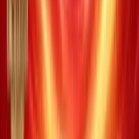
KQXS Lotto 5/35 ngày
05-02-2026
Lotto 5/35
/
Xổ số Lotto 535 ngày 05-02-2026
Kỳ quay thưởng:
#
00444
04
05
15
18
32
|
11
Giải
Trùng khớp
Số lượng giải
Giá trị giải (VND)
ĐB
o o o o o +
o
0
6.979.625.000
G1
o o o o o
0
10.000.000
G2
o o o o +
o
12
5.000.000
G3
o o o o
77
500.000
G4
o o o +
o
258
100.000