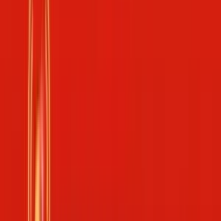
Vietlott
Power 6/55
Mega 6/45
Lotto 5/35
Max 3D / Max 3D+
Max 3D
Pro
Keno
Bingo 18
Trực tiếp
Trực tiếp xổ số Miền Bắc
Trực tiếp xổ số Miền Trung
Trực tiếp
xổ số Miền Nam
Trực tiếp xổ số Vietlott Mega 6/45
Trực tiếp
xổ số Vietlott Power 6/55