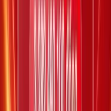
02
5
lần
8.06
%
10
6
lần
9.68
%
09
7
lần
11.29
%
06
7
lần
11.29
%
04
8
lần
12.9
%
Xem thêm thống kê xổ số Lotto 535
Thống kê số gan Vietlott Lotto 5/35
tính đến
ngày 08-07-2026
Về gần
Từ ngày
Đến ngày
nhất
Gan
Lần
Số
cực
chưa về
gan
đại
18
32
lần
22/06/2026
60
13/12/2025
13/01/2026
19
19
lần
29/06/2026
31
01/12/2025
17/12/2025
32
15
lần
01/07/2026
38
15/09/2025
05/10/2025
26
15
lần
01/07/2026
29
19/11/2025
04/12/2025