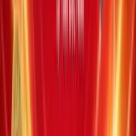
#
00747
11
12
14
29
31
|
07
Giải
Trùng khớp
Số lượng giải
Giá trị giải (VND)
ĐB
o o o o o +
o
0
6.840.997.500
G1
o o o o o
1
10.000.000
G2
o o o o +
o
10
5.000.000
G3
o o o o
53
500.000
G4
o o o +
o
187
100.000
G5
o o o
1588
30.000
KK
o o +
o
o +
o
o
13688
10.000
KQXS Lotto 5/35 ngày
06-07-2026
Lotto 5/35
/
Xổ số Lotto 535 ngày 06-07-2026