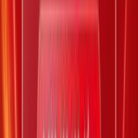
32
7
lần
2.26
%
21
7
lần
2.26
%
20
7
lần
2.26
%
Số đặc biệt
Xuất hiện
Loto
Tỷ lệ
01
3
lần
4.84
%
12
4
lần
6.45
%
07
4
lần
6.45
%
08
5
lần
8.06
%
05
5
lần
8.06
%