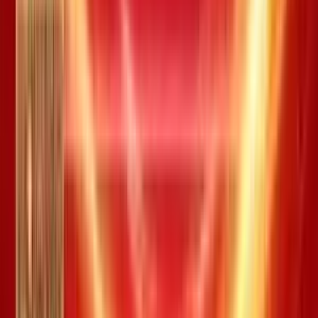
KQXS Lotto 5/35 ngày
06-07-2026
Lotto 5/35
/
Xổ số Lotto 535 ngày 06-07-2026
Kỳ quay thưởng:
#
00745
04
22
24
28
31
|
07
Giải
Trùng khớp
Số lượng giải
Giá trị giải (VND)
ĐB
o o o o o +
o
0
6.574.422.500
G1
o o o o o
1
10.000.000
G2
o o o o +
o
5
5.000.000
G3
o o o o
62
500.000
G4
o o o +
o
174
100.000
G5
o o o
1552
30.000
KK
o o +
o
o +
o
o
13076
10.000