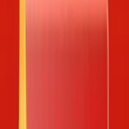
Mega 645
Thống kê tần suất Power 655
Thống kê số gan
Power 655
Thống kê tần suất Loto 535
Thống kê số gan Lotto
535
Thống kê tần suất Vietlott Keno
Thống kê gan Vietlott
Keno
Thống kê đầu đuôi Vietlott Keno
Thống kê chẵn lẻ
Vietlott Keno
Thống kê lớn nhỏ Vietlott Keno
Tin tức