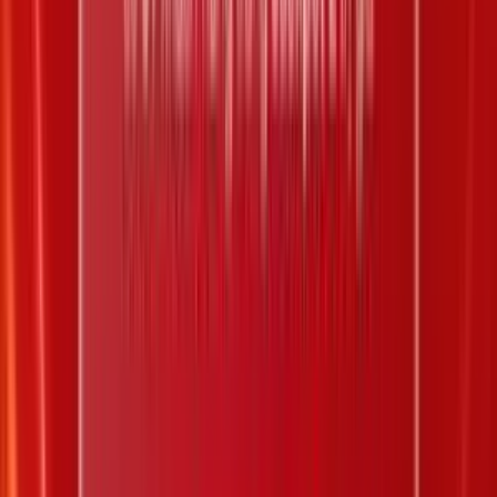
Xuất hiện
Loto
Tỷ lệ
03
8
lần
12.9
%
04
8
lần
12.9
%
06
7
lần
11.29
%
09
7
lần
11.29
%
10
6
lần
9.68
%
02
5
lần
8.06
%
05
5
lần
8.06
%
08
5
lần
8.06
%
07
4
lần
6.45
%
12
4
lần
6.45
%
10 số lotto về ít nhất trong 30 ngày qua