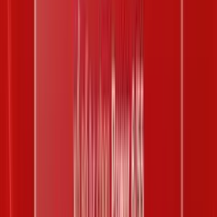
Jackpot Lotto 5/35 ước tính
7.269.262.500
VNĐ
Lotto 5/35 quay thưởng hàng ngày từ thứ 2 đến chủ nhật với
tần suất quay sổ mở thưởng 2 lần/ngày.
Thời gian quay thưởng: 13h00 và 21h00
KQXS Lotto 5/35 ngày 08-07-2026
Lotto 5/35
/
Xổ số Lotto 535 ngày 08-07-2026
Kỳ quay thưởng:
#
00750
06
07
15
27
35
|
05
Giải
Trùng khớp
Số lượng giải
Giá trị giải (VND)