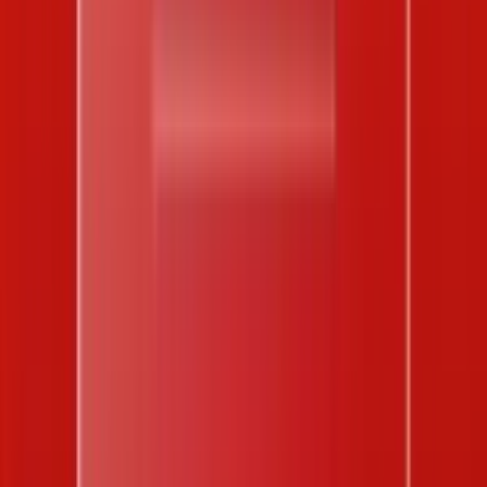
Vietlott Keno
Thống kê lớn nhỏ Vietlott Keno
Trực tiếp
Trực tiếp xổ số Miền Bắc
Trực tiếp xổ số Miền Trung
Trực tiếp
xổ số Miền Nam
Trực tiếp xổ số Vietlott Mega 6/45
Trực tiếp
xổ số Vietlott Power 6/55
Tin tức
Sổ Mơ
Nhà phát triển