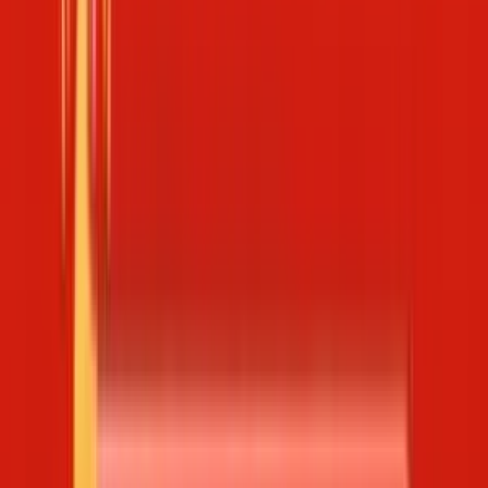
Phân tích
Phân tích XSMB
Phân tích XSMT
Phân tích XSMN
Phân tích
Vietlott
Thống kê
Thống kê giải đặc biệt
Thống kê xuất hiện giải đặc biệt
Thống
kê loto gan
Thống kê cặp lô tô cùng về
Thống kê lô kép
Thống
kê số lần xuất hiện 00-99
Thống kê đầu đuôi
Thống kê tần suất
lần xuất hiện
Thống kê tần suất xuất hiện lô tô
Thống kê tần
suất cặp lô tô
Thống kê tần suất Mega 645
Thống kê số gan