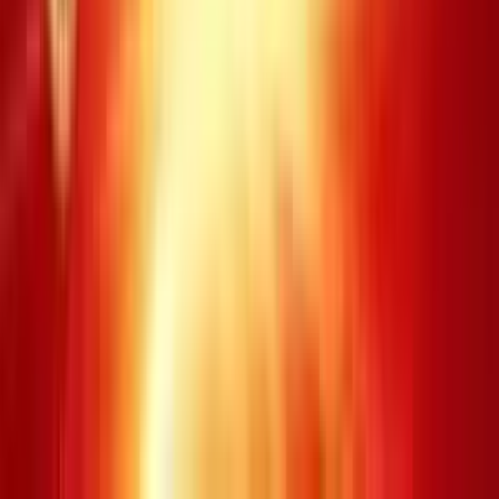
G2
o o o o +
o
5
5.000.000
G3
o o o o
62
500.000
G4
o o o +
o
174
100.000
G5
o o o
1552
30.000
KK
o o +
o
o +
o
o
13076
10.000
KQXS Lotto 5/35 ngày
05-07-2026
Lotto 5/35
/
Xổ số Lotto 535 ngày 05-07-2026
Kỳ quay thưởng:
#
00744
16
17
24
27
30
|
03
Giải
Trùng khớp
Số lượng giải
Giá trị giải (VND)