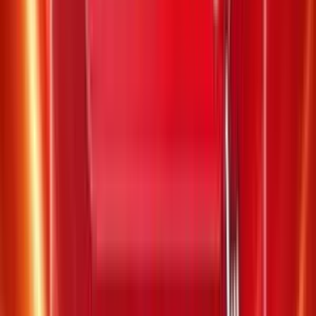
KQXS Lotto 5/35 ngày
09-07-2026
Lotto 5/35
/
Xổ số Lotto 535 ngày 09-07-2026
Kỳ quay thưởng:
#
00751
06
10
20
25