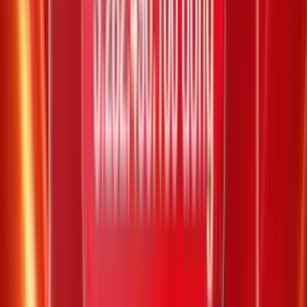
09
15
lần
02/07/2026
38
03/09/2025
22/09/2025
01
14
lần
02/07/2026
31
14/06/2026
30/06/2026
05
10
lần
04/07/2026
42
24/03/2026
14/04/2026
23
9
lần
05/07/2026
28
13/04/2026
27/04/2026
17
8
lần
05/07/2026
21
09/05/2026
20/05/2026
24
7
lần
06/07/2026
33
09/02/2026
26/02/2026
22
7
lần
06/07/2026
25
26/04/2026
09/05/2026
Xem thêm
Quảng cáo