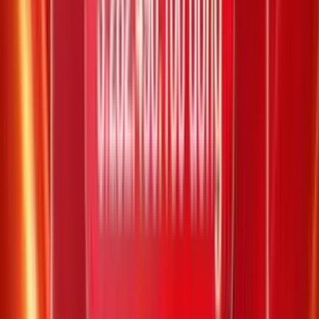
12
12
lần
30/06/2026
46
08/05/2026
31/05/2026
29
11
lần
01/07/2026
31
17/05/2026
02/06/2026
26
11
lần
01/07/2026
29
19/11/2025
04/12/2025
32
11
lần
01/07/2026
38
15/09/2025
05/10/2025
21
10
lần
01/07/2026
23
04/02/2026
16/02/2026
09
9
lần
02/07/2026
38
03/09/2025
22/09/2025
14
9
lần
02/07/2026
22
02/12/2025
14/12/2025
Xem thêm
Quảng cáo