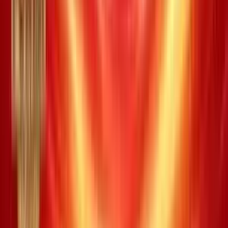
KK
o o +
o
o +
o
o
7781
10.000
KQXS Lotto 5/35 ngày
03-07-2026
Lotto 5/35
/
Xổ số Lotto 535 ngày 03-07-2026
Kỳ quay thưởng:
#
00740
05
11
20
30
34
|
05
Giải
Trùng khớp
Số lượng giải
Giá trị giải (VND)
ĐB
o o o o o +
o
1
6.656.812.500
G1
o o o o o
0
10.000.000
G2
o o o o +
o
3
5.000.000
G3
o o o o
80
500.000