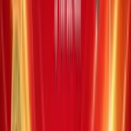
Kỳ quay thưởng:
#
00743
11
20
23
27
35
|
05
Giải
Trùng khớp
Số lượng giải
Giá trị giải (VND)
ĐB
o o o o o +
o
0
6.316.957.500
G1
o o o o o
2
10.000.000
G2
o o o o +
o
3
5.000.000
G3
o o o o
42
500.000
G4
o o o +
o
157
100.000
G5
o o o
1334
30.000
KK
o o +
o
o +
o
o
9810
10.000
KQXS Lotto 5/35 ngày
04-07-2026