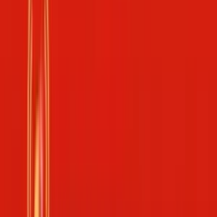
Vietlott
Power 6/55
Mega 6/45
Lotto 5/35
Max 3D / Max 3D+
Max 3D
Pro
Keno
Bingo 18
Trực tiếp
Trực tiếp xổ số Miền Bắc
Trực tiếp xổ số Miền Trung
Trực tiếp
xổ số Miền Nam
Trực tiếp xổ số Vietlott Mega 6/45
Trực tiếp
xổ số Vietlott Power 6/55