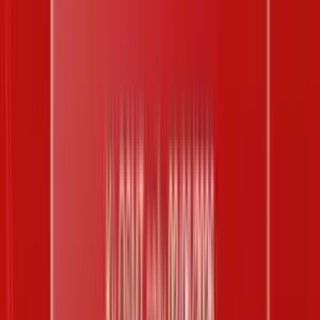
9
10
11
12
13
14
15
16
17
18
19
20
21
22
23
24
25
26
27
28
29
30
31
1