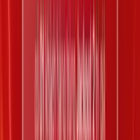
Xuất hiện
Loto
Tỷ lệ
15
14
lần
4.52
%
22
14
lần
4.52
%
29
13
lần
4.19
%
33
13
lần
4.19
%
08
12
lần
3.87
%
27
12
lần
3.87
%
10
11
lần
3.55
%
26
11
lần
3.55
%
06
10
lần
3.23
%
14
10
lần
3.23
%
Số đặc biệt