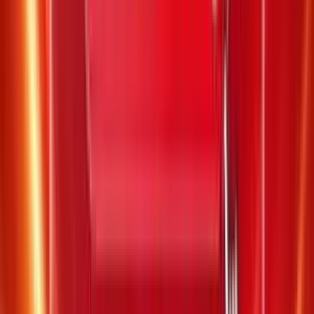
KQXS Lotto 5/35 ngày
06-07-2026
Lotto 5/35
/
Xổ số Lotto 535 ngày 06-07-2026
Kỳ quay thưởng:
#
00745
04
22
24
28