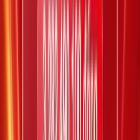
05
4
lần
6.45
%
10
6
lần
9.68
%
06
6
lần
9.68
%
02
6
lần
9.68
%
09
7
lần
11.29
%
08
7
lần
11.29
%
Xem thêm thống kê xổ số Lotto 535
Thống kê số gan Vietlott Lotto 5/35
tính đến
ngày 06-07-2026
Về gần
Từ ngày
Đến ngày
nhất
Gan
Lần
Số
cực
chưa về
gan
đại
18
28
lần
22/06/2026
60
13/12/2025
13/01/2026
07
26
lần
23/06/2026
28
09/06/2026
23/06/2026
19
15
lần
29/06/2026
31
01/12/2025
17/12/2025