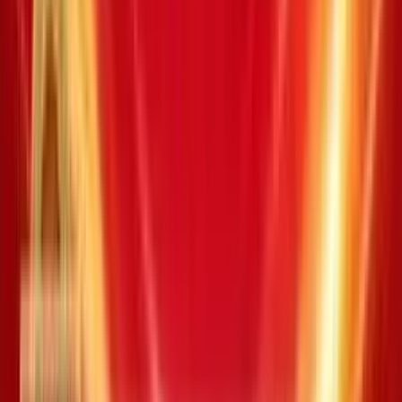
Lotto 5/35
/
Xổ số Lotto 535 ngày 04-07-2026
Kỳ quay thưởng:
#
00742
02
05
15
22
27
|
03
Giải
Trùng khớp
Số lượng giải
Giá trị giải (VND)
ĐB
o o o o o +
o
0
6.236.925.000
G1
o o o o o
1
10.000.000
G2
o o o o +
o
6
5.000.000
G3
o o o o
54
500.000
G4
o o o +
o
162
100.000
G5
o o o
1837
30.000
KK
o o +
o
o +
o
o
11720
10.000