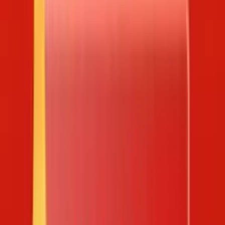
Mega 645
Thống kê tần suất Power 655
Thống kê số gan
Power 655
Thống kê tần suất Loto 535
Thống kê số gan Lotto
535
Thống kê tần suất Vietlott Keno
Thống kê gan Vietlott
Keno
Thống kê đầu đuôi Vietlott Keno
Thống kê chẵn lẻ
Vietlott Keno
Thống kê lớn nhỏ Vietlott Keno
Tin tức