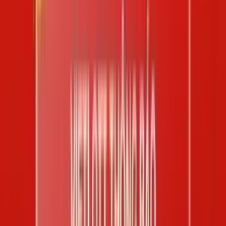
Đăng nhập