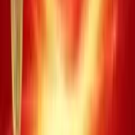
G4
o o o +
o
213
100.000
G5
o o o
2192
30.000
KK
o o +
o
o +
o
o
13967
10.000
KQXS Lotto 5/35 ngày
03-07-2026
Lotto 5/35
/
Xổ số Lotto 535 ngày 03-07-2026
Kỳ quay thưởng:
#
00739
03
06
15
20
34
|
10
Giải
Trùng khớp
Số lượng giải
Giá trị giải (VND)
ĐB
o o o o o +
o
0
6.497.805.000
G1
o o o o o
0
10.000.000