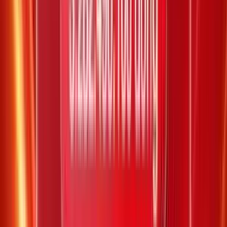
02
13
lần
02/06/2026
39
31/03/2026
20/04/2026
31
10
lần
03/06/2026
24
15/03/2026
27/03/2026
12
10
lần
03/06/2026
46
08/05/2026
31/05/2026
19
9
lần
04/06/2026
31
01/12/2025
17/12/2025
01
7
lần
05/06/2026
21
05/11/2025
16/11/2025
03
6
lần
05/06/2026
26
23/10/2025
06/11/2025
Xem thêm
Quảng cáo