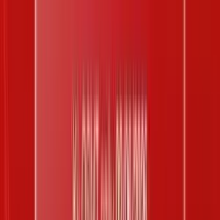
10
11
12
13
14
15
16
17
18
19
20
21
22
23
24
25
26
27
28
29
30
31
1
2