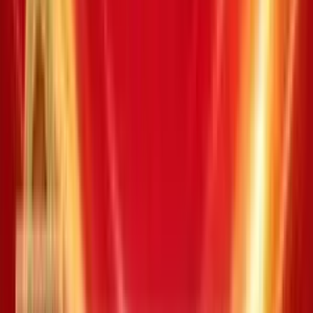
Kỳ quay thưởng:
#
00686
09
11
14
27
28
|
02
Giải
Trùng khớp
Số lượng giải
Giá trị giải (VND)
ĐB
o o o o o +
o
0
6.685.302.500
G1
o o o o o
0
10.000.000
G2
o o o o +
o
9
5.000.000
G3
o o o o
101
500.000
G4
o o o +
o
162
100.000
G5
o o o
2534
30.000
KK
o o +
o
o +
o
o
12281
10.000