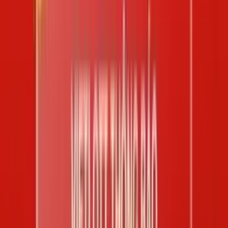
Đăng nhập