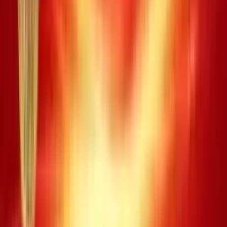
G5
o o o
2132
30.000
KK
o o +
o
o +
o
o
15943
10.000
KQXS Lotto 5/35 ngày
05-06-2026
Lotto 5/35
/
Xổ số Lotto 535 ngày 05-06-2026
Kỳ quay thưởng:
#
00683
01
18
23
26
33
|
04
Giải
Trùng khớp
Số lượng giải
Giá trị giải (VND)
ĐB
o o o o o +
o
0
6.450.625.000
G1
o o o o o
1
10.000.000
G2
o o o o +
o
5
5.000.000