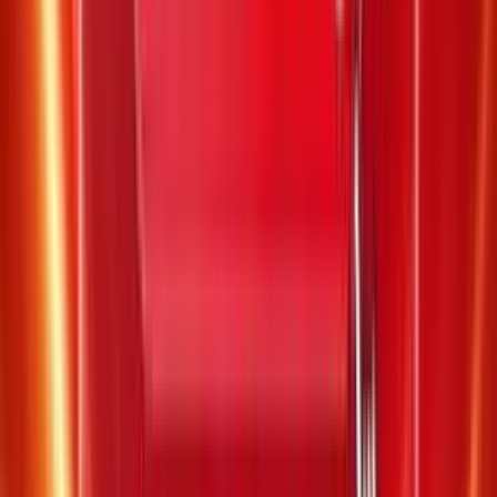
KQXS Lotto 5/35 ngày
08-06-2026
Lotto 5/35
/
Xổ số Lotto 535 ngày 08-06-2026
Kỳ quay thưởng:
#
00689
08
14
22
26
35