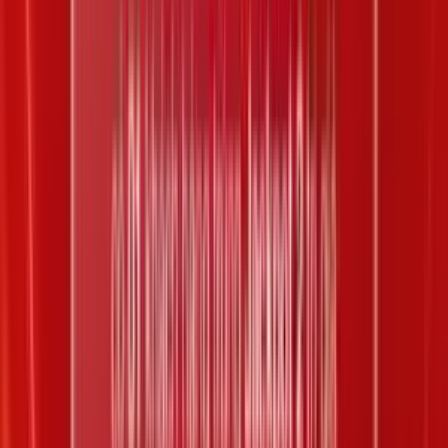
Xuất hiện
Loto
Tỷ lệ
34
15
lần
4.84
%
22
13
lần
4.19
%
33
13
lần
4.19
%
15
12
lần
3.87
%
26
12
lần
3.87
%
28
12
lần
3.87
%
18
11
lần
3.55
%
01
10
lần
3.23
%
02
10
lần
3.23
%
05
10
lần
3.23
%
Số đặc biệt