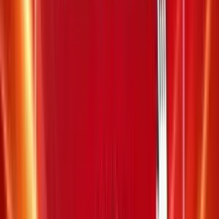
|
10
Giải
Trùng khớp
Số lượng giải
Giá trị giải (VND)
ĐB
o o o o o +
o
0
7.004.140.000
G1
o o o o o
0
10.000.000
G2
o o o o +
o
6
5.000.000
G3
o o o o
59
500.000
G4
o o o +
o
187
100.000
G5
o o o
1827
30.000
KK
o o +
o
o +
o
o
12034
10.000
KQXS Lotto 5/35 ngày
07-06-2026
Lotto 5/35
/
Xổ số Lotto 535 ngày 07-06-2026
Kỳ quay thưởng:
#
00688
15
18