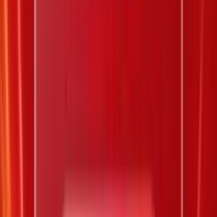
Số chính
Xuất hiện
Loto
Tỷ lệ
12
2
lần
0.65
%
03
4
lần
1.29
%
30
5
lần
1.61
%
29
6
lần
1.94
%
19
6
lần
1.94
%
16
6
lần
1.94
%
31
7
lần
2.26
%