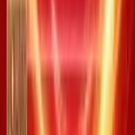
KQXS Lotto 5/35 ngày
06-06-2026
Lotto 5/35
/
Xổ số Lotto 535 ngày 06-06-2026
Kỳ quay thưởng:
#
00685
08
10
16
32
33
|
08
Giải
Trùng khớp
Số lượng giải
Giá trị giải (VND)
ĐB
o o o o o +
o
0
6.564.672.500
G1
o o o o o
0
10.000.000
G2
o o o o +
o
8
5.000.000
G3
o o o o
64
500.000
G4
o o o +
o
156
100.000
G5
o o o
1704
30.000
KK
o o +
o
o +
o
o
11842
10.000