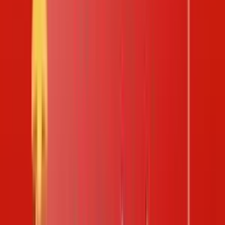
Sổ Mơ
API Cho nhà phát triển
Hôm nay:
Thứ sáu
ngày
07
/
08
/
2026