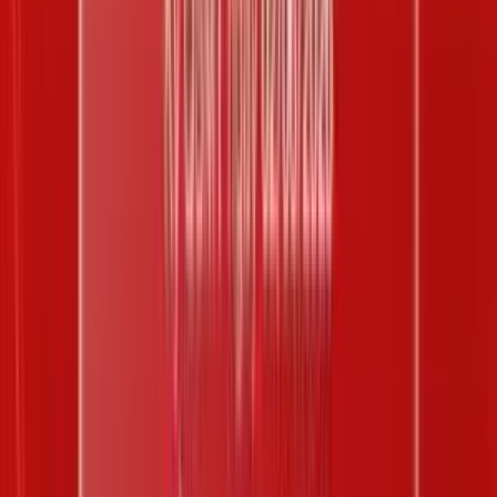
3
4
5
6
KQ Xổ Số Hôm Nay
Miền Bắc
Hải Phòng
ĐT 123
Thần tài 4
Miền Nam
Bình Dương
Vĩnh Long
Trà Vinh
Miền Trung
Ninh Thuận
Gia Lai
Vietlott
Mega645
Max3D
Loto535
Keno
Bingo
KQXS Lotto 535 ngày
08-06-
2026