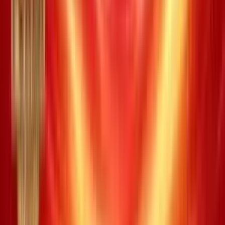
Lotto 5/35
/
Xổ số Lotto 535 ngày 06-12-2025
Kỳ quay thưởng:
#
00322
01
11
13
23
25
|
08
Giải
Trùng khớp
Số lượng giải
Giá trị giải (VND)
ĐB
o o o o o +
o
0
7.771.312.500
G1
o o o o o
0
10.000.000
G2
o o o o +
o
11
5.000.000
G3
o o o o
64
500.000
G4
o o o +
o
245
100.000
G5
o o o
1789
30.000
KK
o o +
o
o +
o
o
17756
10.000