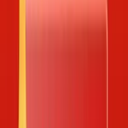
Mega 645
Thống kê tần suất Power 655
Thống kê số gan
Power 655
Thống kê tần suất Loto 535
Thống kê số gan Lotto
535
Thống kê tần suất Vietlott Keno
Thống kê gan Vietlott
Keno
Thống kê đầu đuôi Vietlott Keno
Thống kê chẵn lẻ
Vietlott Keno
Thống kê lớn nhỏ Vietlott Keno
Tin tức