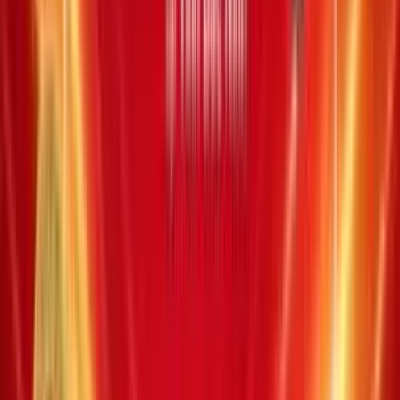
16
23
31
|
12
Giải
Trùng khớp
Số lượng giải
Giá trị giải (VND)
ĐB
o o o o o +
o
0
7.980.512.500
G1
o o o o o
1
10.000.000
G2
o o o o +
o
6
5.000.000
G3
o o o o
53
500.000
G4
o o o +
o
145
100.000
G5
o o o
1413
30.000
KK
o o +
o
o +
o
o
11294
10.000
KQXS Lotto 5/35 ngày
07-12-2025
Lotto 5/35
/
Xổ số Lotto 535 ngày 07-12-2025
Kỳ quay thưởng:
#
00324