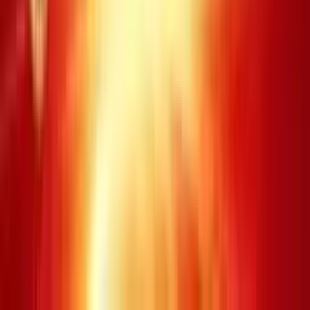
G5
o o o
1366
30.000
KK
o o +
o
o +
o
o
9676
10.000
KQXS Lotto 5/35 ngày
05-12-2025
Lotto 5/35
/
Xổ số Lotto 535 ngày 05-12-2025
Kỳ quay thưởng:
#
00320
03
10
11
21
30
|
10
Giải
Trùng khớp
Số lượng giải
Giá trị giải (VND)
ĐB
o o o o o +
o
0
7.628.557.500
G1
o o o o o
0
10.000.000
G2
o o o o +
o
9
5.000.000