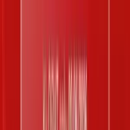
13
14
15
16
17
18
19
20
21
22
23
24
25
26
27
28
29
30
31
1
2
3
4
5