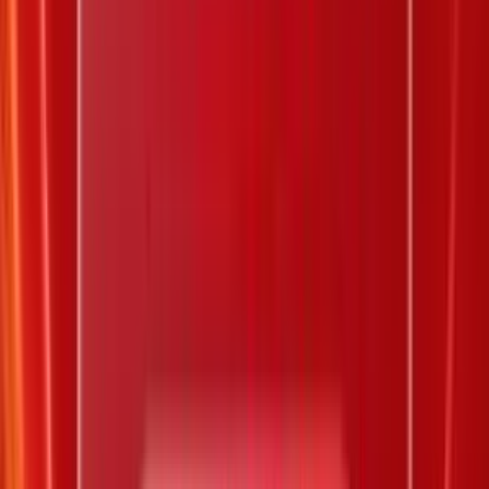
Xuất hiện
Loto
Tỷ lệ
06
2
lần
0.65
%
25
4
lần
1.29
%
16
4
lần
1.29
%
26
5
lần
1.61
%
15
5
lần
1.61
%
27
6
lần
1.94
%
19
6
lần
1.94
%
01
6
lần
1.94
%
29
7
lần
2.26
%
04
7
lần
2.26
%