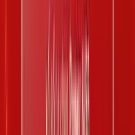
Lotto 5/35 quay thưởng hàng ngày từ thứ 2 đến chủ nhật với
tần suất quay sổ mở thưởng 2 lần/ngày.
Thời gian quay thưởng: 13h00 và 21h00
KQXS Lotto 5/35 ngày 09-12-2025
Lotto 5/35
/
Xổ số Lotto 535 ngày 09-12-2025
Kỳ quay thưởng:
#
00328
02
10
23
33
35
|
04
Giải
Trùng khớp
Số lượng giải
Giá trị giải (VND)
ĐB
o o o o o +
o
0
8.455.010.000
G1
o o o o o
0
10.000.000