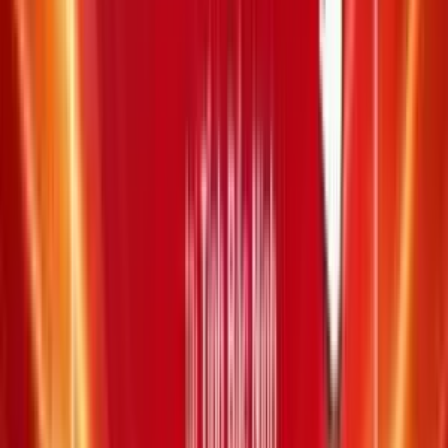
|
08
Giải
Trùng khớp
Số lượng giải
Giá trị giải (VND)
ĐB
o o o o o +
o
0
8.155.457.500
G1
o o o o o
1
10.000.000
G2
o o o o +
o
3
5.000.000
G3
o o o o
44
500.000
G4
o o o +
o
259
100.000
G5
o o o
2260
30.000
KK
o o +
o
o +
o
o
19642
10.000
KQXS Lotto 5/35 ngày
08-12-2025
Lotto 5/35
/
Xổ số Lotto 535 ngày 08-12-2025
Kỳ quay thưởng:
#
00325
02
03