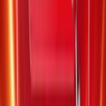
KQXS Lotto 5/35 ngày
09-12-2025
Lotto 5/35
/
Xổ số Lotto 535 ngày 09-12-2025
Kỳ quay thưởng:
#
00327
01
08
10
13
32
|
03
Giải
Trùng khớp
Số lượng giải
Giá trị giải (VND)