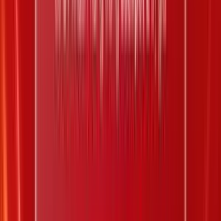
Xuất hiện
Loto
Tỷ lệ
12
10
lần
16.13
%
02
7
lần
11.29
%
08
6
lần
9.68
%
10
6
lần
9.68
%
03
5
lần
8.06
%
04
5
lần
8.06
%
07
5
lần
8.06
%
09
5
lần
8.06
%
01
4
lần
6.45
%
11
4
lần
6.45
%
10 số lotto về ít nhất trong 30 ngày qua
Số chính