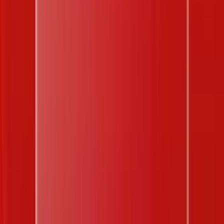
Trang chủ
/
Kết quả xổ số Vietlott
/
XS Lotto 5/35
/
Ngày 18-06-
2026
Tháng
8
/
2026
T2
T3
T4
T5
T6
T7
CN
27
28
29
30
31
1
2
3
4
5
6
7
8
9