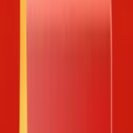
Mega 645
Thống kê tần suất Power 655
Thống kê số gan
Power 655
Thống kê tần suất Loto 535
Thống kê số gan Lotto
535
Thống kê tần suất Vietlott Keno
Thống kê gan Vietlott
Keno
Thống kê đầu đuôi Vietlott Keno
Thống kê chẵn lẻ
Vietlott Keno
Thống kê lớn nhỏ Vietlott Keno
Tin tức