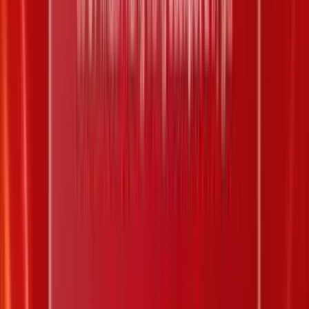
Xuất hiện
Loto
Tỷ lệ
09
9
lần
14.52
%
10
8
lần
12.9
%
12
8
lần
12.9
%
04
7
lần
11.29
%
08
6
lần
9.68
%
06
5
lần
8.06
%
02
4
lần
6.45
%
07
4
lần
6.45
%
01
3
lần
4.84
%
03
3
lần
4.84
%
10 số lotto về ít nhất trong 30 ngày qua