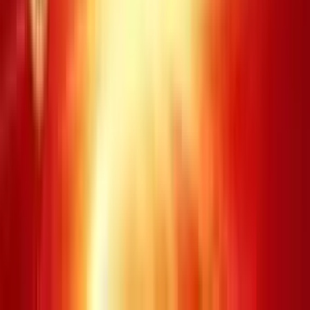
G3
o o o o
68
500.000
G4
o o o +
o
207
100.000
G5
o o o
1969
30.000
KK
o o +
o
o +
o
o
16955
10.000
KQXS Lotto 5/35 ngày
14-06-2026
Lotto 5/35
/
Xổ số Lotto 535 ngày 14-06-2026
Kỳ quay thưởng:
#
00702
01
13
23
33
34
|
12
Giải
Trùng khớp
Số lượng giải
Giá trị giải (VND)
ĐB
o o o o o +
o
0
9.079.490.000