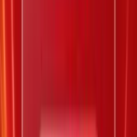
Số chính
Xuất hiện
Loto
Tỷ lệ
30
4
lần
1.29
%
29
5
lần
1.61
%
12
5
lần
1.61
%
03
5
lần
1.61
%
32
6
lần
1.94
%
20
6
lần
1.94
%
02
6
lần
1.94
%