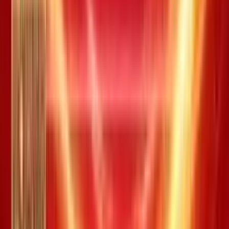
KQXS Lotto 5/35 ngày
16-06-2026
Lotto 5/35
/
Xổ số Lotto 535 ngày 16-06-2026
Kỳ quay thưởng:
#
00705
13
15
24
25
32
|
01
Giải
Trùng khớp
Số lượng giải
Giá trị giải (VND)
ĐB
o o o o o +
o
0
9.729.332.500
G1
o o o o o
0
10.000.000
G2
o o o o +
o
2
5.000.000
G3
o o o o
69
500.000
G4
o o o +
o
117
100.000
G5
o o o
2107
30.000
KK
o o +
o
o +
o
o
10933
10.000