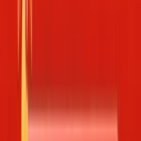
Phân tích
Phân tích XSMB
Phân tích XSMT
Phân tích XSMN
Phân tích
Vietlott
Thống kê
Thống kê giải đặc biệt
Thống kê xuất hiện giải đặc biệt
Thống
kê loto gan
Thống kê cặp lô tô cùng về
Thống kê lô kép
Thống
kê số lần xuất hiện 00-99
Thống kê đầu đuôi
Thống kê tần suất
lần xuất hiện
Thống kê tần suất xuất hiện lô tô
Thống kê tần
suất cặp lô tô
Thống kê tần suất Mega 645
Thống kê số gan