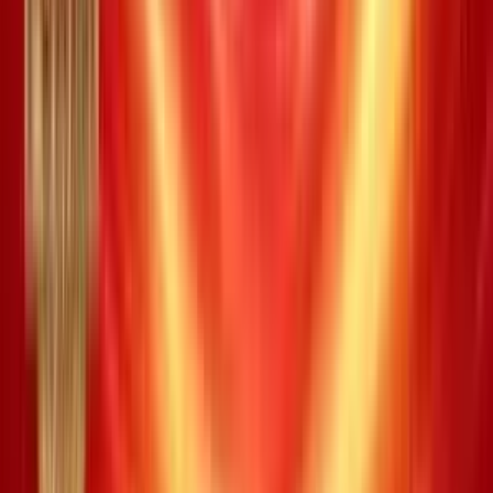
KQXS Lotto 5/35 ngày
15-06-2026
Lotto 5/35
/
Xổ số Lotto 535 ngày 15-06-2026
Kỳ quay thưởng:
#
00704
06
13
16
33
35
|
01
Giải
Trùng khớp
Số lượng giải
Giá trị giải (VND)
ĐB
o o o o o +
o
0
9.523.925.000
G1
o o o o o
1
10.000.000
G2
o o o o +
o
5
5.000.000
G3
o o o o
113
500.000
G4
o o o +
o
226
100.000