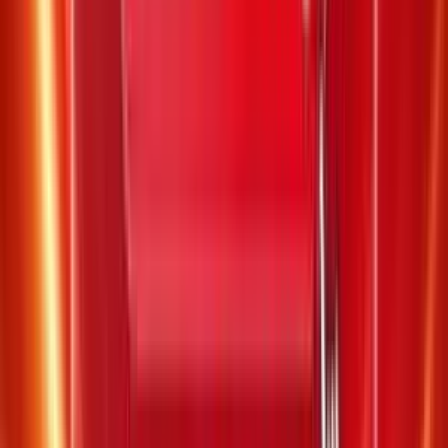
KQXS Lotto 5/35 ngày
18-06-2026
Lotto 5/35
/
Xổ số Lotto 535 ngày 18-06-2026
Kỳ quay thưởng:
#
00709
10
15
17
18
22