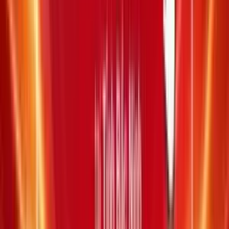
20
29
|
03
Giải
Trùng khớp
Số lượng giải
Giá trị giải (VND)
ĐB
o o o o o +
o
0
6.296.880.000
G1
o o o o o
1
10.000.000
G2
o o o o +
o
4
5.000.000
G3
o o o o
55
500.000
G4
o o o +
o
176
100.000
G5
o o o
2051
30.000
KK
o o +
o
o +
o
o
12024
10.000
KQXS Lotto 5/35 ngày
18-06-2026
Lotto 5/35
/
Xổ số Lotto 535 ngày 18-06-2026
Kỳ quay thưởng:
#
00709