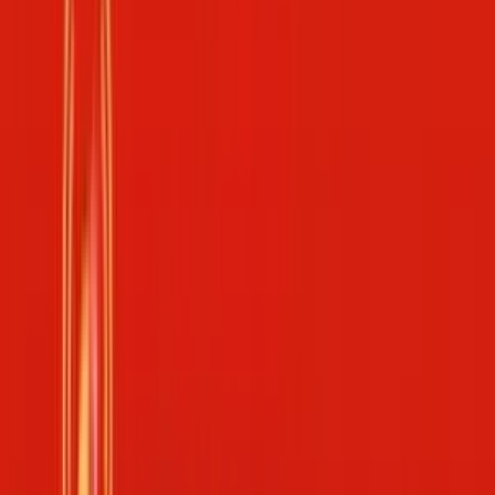
Vietlott
Power 6/55
Mega 6/45
Lotto 5/35
Max 3D / Max 3D+
Max 3D
Pro
Keno
Bingo 18
Trực tiếp
Trực tiếp xổ số Miền Bắc
Trực tiếp xổ số Miền Trung
Trực tiếp
xổ số Miền Nam
Trực tiếp xổ số Vietlott Mega 6/45
Trực tiếp
xổ số Vietlott Power 6/55