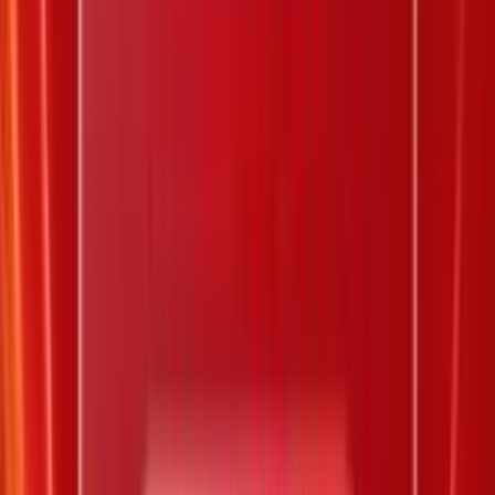
Số chính
Xuất hiện
Loto
Tỷ lệ
30
4
lần
1.29
%
12
5
lần
1.61
%
03
5
lần
1.61
%
32
6
lần
1.94
%
31
6
lần
1.94
%
29
6
lần
1.94
%
20
6
lần
1.94
%
07
6
lần
1.94
%