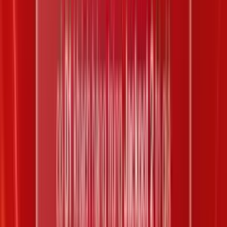
Xuất hiện
Loto
Tỷ lệ
33
16
lần
5.16
%
15
14
lần
4.52
%
18
13
lần
4.19
%
26
13
lần
4.19
%
22
12
lần
3.87
%
23
12
lần
3.87
%
34
12
lần
3.87
%
04
10
lần
3.23
%
06
10
lần
3.23
%
13
10
lần
3.23
%
Số đặc biệt