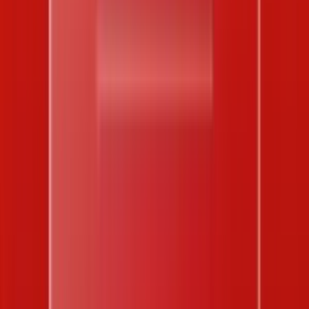
Vietlott Keno
Thống kê lớn nhỏ Vietlott Keno
Trực tiếp
Trực tiếp xổ số Miền Bắc
Trực tiếp xổ số Miền Trung
Trực tiếp
xổ số Miền Nam
Trực tiếp xổ số Vietlott Mega 6/45
Trực tiếp
xổ số Vietlott Power 6/55
Tin tức
Sổ Mơ
Nhà phát triển