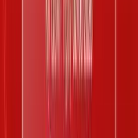
4
5
6
KQ Xổ Số Hôm Nay
Miền Bắc
Thái Bình
ĐT 123
Thần tài 4
Miền Nam
Đà Lạt
Tiền Giang
Kiên Giang
Miền Trung
Khánh Hòa
Kon Tum
Vietlott
Mega645
Loto535
Keno
Bingo
KQXS Lotto 535 ngày
19-06-
2026