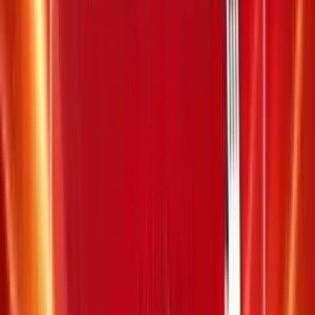
08
Giải
Trùng khớp
Số lượng giải
Giá trị giải (VND)
ĐB
o o o o o +
o
0
6.370.667.500
G1
o o o o o
0
10.000.000
G2
o o o o +
o
3
5.000.000
G3
o o o o
44
500.000
G4
o o o +
o
153
100.000
G5
o o o
1390
30.000
KK
o o +
o
o +
o
o
12383
10.000
KQXS Lotto 5/35 ngày
18-06-2026
Lotto 5/35
/
Xổ số Lotto 535 ngày 18-06-2026
Kỳ quay thưởng:
#
00710
11
18
19