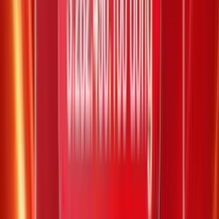
03
11
lần
14/06/2026
26
23/10/2025
06/11/2025
26
11
lần
14/06/2026
29
19/11/2025
04/12/2025
01
10
lần
14/06/2026
21
05/11/2025
16/11/2025
34
9
lần
15/06/2026
31
02/03/2026
18/03/2026
35
8
lần
15/06/2026
29
05/09/2025
20/09/2025
Xem thêm
Quảng cáo