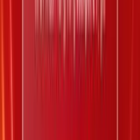
Xuất hiện
Loto
Tỷ lệ
09
9
lần
14.52
%
08
8
lần
12.9
%
12
8
lần
12.9
%
04
7
lần
11.29
%
10
7
lần
11.29
%
06
5
lần
8.06
%
02
4
lần
6.45
%
01
3
lần
4.84
%
03
3
lần
4.84
%
05
3
lần
4.84
%
10 số lotto về ít nhất trong 30 ngày qua