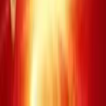
G4
o o o +
o
117
100.000
G5
o o o
2107
30.000
KK
o o +
o
o +
o
o
10933
10.000
KQXS Lotto 5/35 ngày
15-06-2026
Lotto 5/35
/
Xổ số Lotto 535 ngày 15-06-2026
Kỳ quay thưởng:
#
00704
06
13
16
33
35
|
01
Giải
Trùng khớp
Số lượng giải
Giá trị giải (VND)
ĐB
o o o o o +
o
0
9.523.925.000
G1
o o o o o
1
10.000.000