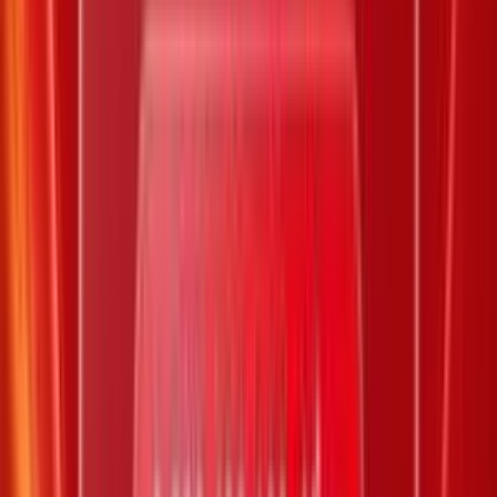
02
6
lần
1.94
%
25
7
lần
2.26
%
Số đặc biệt
Xuất hiện
Loto
Tỷ lệ
11
2
lần
3.23
%
07
3
lần
4.84
%
05
3
lần
4.84
%
03
3
lần
4.84
%
01
3
lần
4.84
%
02
4
lần
6.45
%