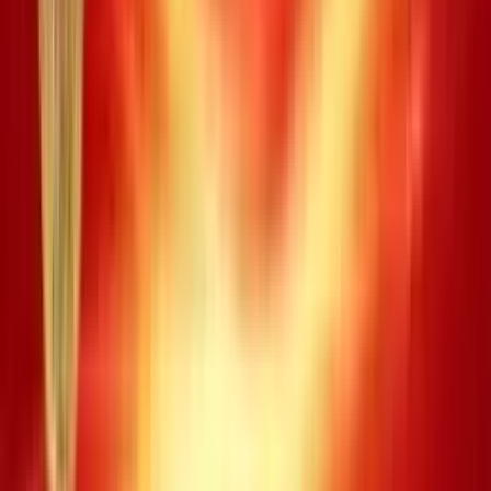
KK
o o +
o
o +
o
o
20422
10.000
KQXS Lotto 5/35 ngày
16-06-2026
Lotto 5/35
/
Xổ số Lotto 535 ngày 16-06-2026
Kỳ quay thưởng:
#
00705
13
15
24
25
32
|
01
Giải
Trùng khớp
Số lượng giải
Giá trị giải (VND)
ĐB
o o o o o +
o
0
9.729.332.500
G1
o o o o o
0
10.000.000
G2
o o o o +
o
2
5.000.000
G3
o o o o
69
500.000