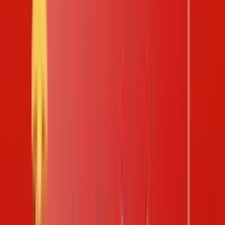
Sổ Mơ
API Cho nhà phát triển
Hôm nay:
Chủ nhật
ngày
09
/
08
/
2026