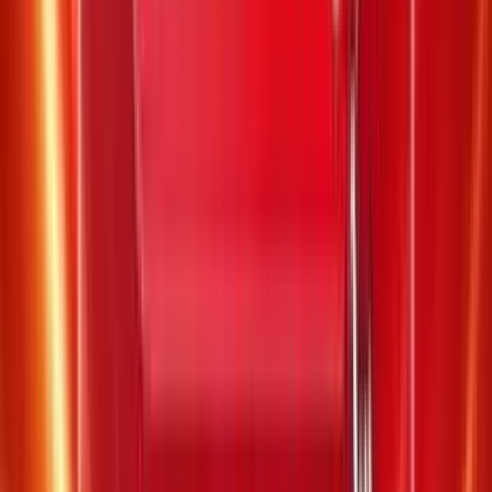
KQXS Lotto 5/35 ngày
19-06-2026
Lotto 5/35
/
Xổ số Lotto 535 ngày 19-06-2026
Kỳ quay thưởng:
#
00711
04
19
22
23
33
|