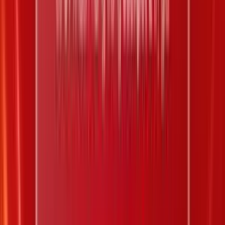
Xuất hiện
Loto
Tỷ lệ
08
9
lần
14.52
%
09
9
lần
14.52
%
04
7
lần
11.29
%
10
7
lần
11.29
%
06
6
lần
9.68
%
12
6
lần
9.68
%
02
4
lần
6.45
%
01
3
lần
4.84
%
03
3
lần
4.84
%
05
3
lần
4.84
%
10 số lotto về ít nhất trong 30 ngày qua
Số chính