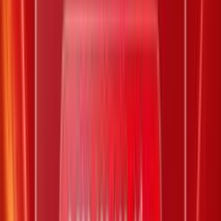
29
7
lần
2.26
%
Số đặc biệt
Xuất hiện
Loto
Tỷ lệ
11
2
lần
3.23
%
07
3
lần
4.84
%
05
3
lần
4.84
%
03
3
lần
4.84
%
01
3
lần
4.84
%
02
4
lần
6.45
%
12
6
lần
9.68
%