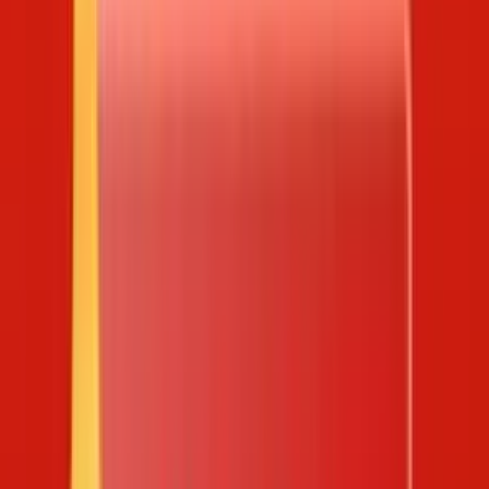
Mega 645
Thống kê tần suất Power 655
Thống kê số gan
Power 655
Thống kê tần suất Loto 535
Thống kê số gan Lotto
535
Thống kê tần suất Vietlott Keno
Thống kê gan Vietlott
Keno
Thống kê đầu đuôi Vietlott Keno
Thống kê chẵn lẻ
Vietlott Keno
Thống kê lớn nhỏ Vietlott Keno
Tin tức