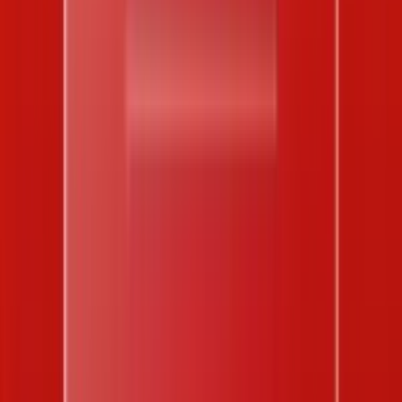
Vietlott Keno
Thống kê lớn nhỏ Vietlott Keno
Trực tiếp
Trực tiếp xổ số Miền Bắc
Trực tiếp xổ số Miền Trung
Trực tiếp
xổ số Miền Nam
Trực tiếp xổ số Vietlott Mega 6/45
Trực tiếp
xổ số Vietlott Power 6/55
Tin tức
Sổ Mơ
Nhà phát triển