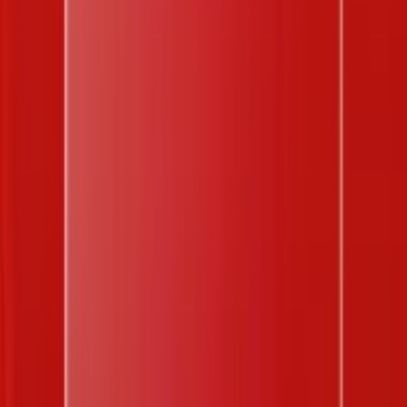
Trang chủ
/
Kết quả xổ số Vietlott
/
XS Lotto 5/35
/
Ngày 20-06-
2026
Tháng
8
/
2026
T2
T3
T4
T5
T6
T7
CN
27
28
29
30
31
1
2
3
4
5
6
7
8
9
10
11