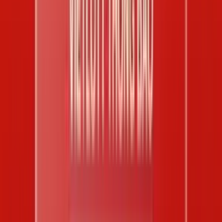
Miền Bắc
XS Miền Bắc
XS Điện toán 123
XS Điện toán 6x36
XS Điện toán
thần tài
Miền Trung
Miền Nam
Vietlott
Power 6/55
Mega 6/45
Lotto 5/35
Max 3D / Max 3D+
Max 3D
Pro
Keno
Bingo 18
Phân tích
Phân tích XSMB
Phân tích XSMT
Phân tích XSMN
Phân tích
Vietlott
Thống kê
Thống kê giải đặc biệt
Thống kê xuất hiện giải đặc biệt
Thống
kê loto gan
Thống kê cặp lô tô cùng về
Thống kê lô kép
Thống
kê số lần xuất hiện 00-99
Thống kê đầu đuôi
Thống kê tần suất
lần xuất hiện
Thống kê tần suất xuất hiện lô tô
Thống kê tần
suất cặp lô tô
Thống kê tần suất Mega 645
Thống kê số gan
Mega 645
Thống kê tần suất Power 655
Thống kê số gan
Power 655
Thống kê tần suất Loto 535
Thống kê số gan Lotto
535
Thống kê tần suất Vietlott Keno
Thống kê gan Vietlott
Keno
Thống kê đầu đuôi Vietlott Keno
Thống kê chẵn lẻ