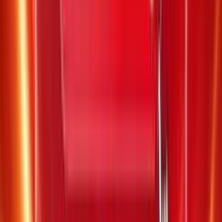
KQXS Lotto 5/35 ngày
20-06-2026
Lotto 5/35
/
Xổ số Lotto 535 ngày 20-06-2026
Kỳ quay thưởng:
#
00713
05
15
17
26
33
|
08