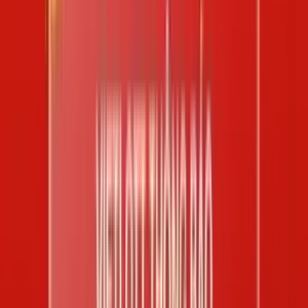
Đăng nhập