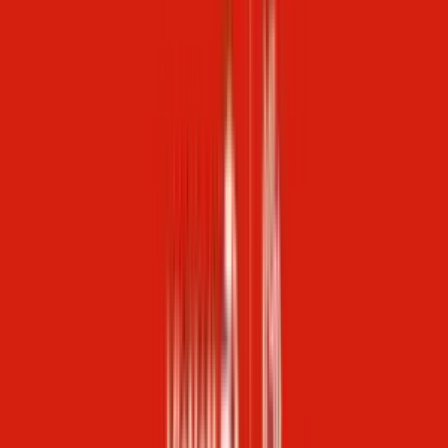
Trang chủ