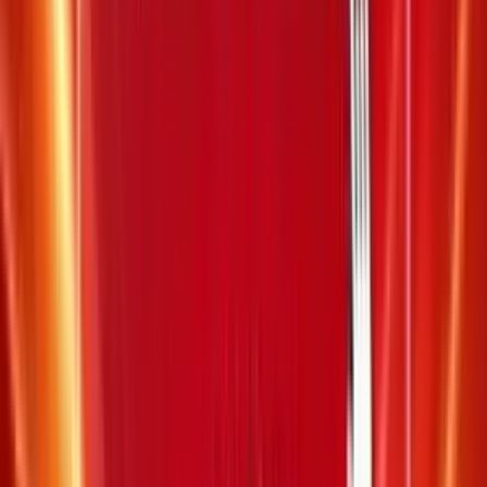
Bảng lô tô
Long An
ngày
16-05-2026
Lô MN
/
Lô MN Thứ bảy
/
Lô 16-05-2026
Đầu
Đuôi
Đầu
Đuôi
0
9
,
0
1
5
,
2
,
5
,
1
2
6
,
5
,
5
,
1
,
2
3
4
,
5
,
4
,
3
4
3
,
3
,
6
,
4
5
2
,
1
,
1
,
2
,
3
,
5
6
8
,
7
,
8
,
8
,
4
,
2
,
9
,
6
7
6
,
7
8
8
,
6
,
6
,
8
,
6
,
9
,
8
9
6
,
8
,
0
,
9
XS, Kết quả xổ số Long An ngày 09-05-
2026