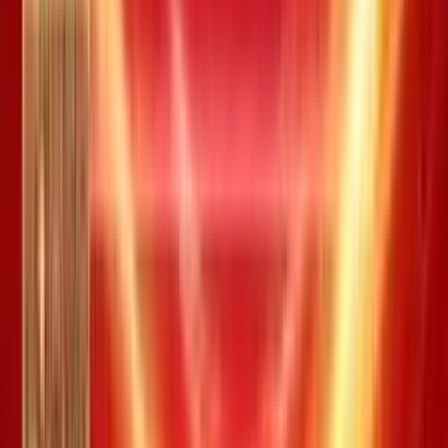
8
08
Đầy đủ
2 số
3 số
0
1
2
3
4
5
6
7
8
9
Bảng lô tô
Long An
ngày
02-05-2026
Lô MN
/
Lô MN Thứ bảy
/
Lô 02-05-2026
Đầu
Đuôi
Đầu
Đuôi
0
6
,
8
,
3
,
6
,
0
1
4
,
7
,
1
2
7
,
6
,
7
,
4
,
2
3
0
,
5
,
3
4
4
,
7
,
2
,
1
,
4
,
9
,
4
5
3
,
5
6
7
,
0
,
9
,
2
,
0
,
6
7
8
,
1
,
6
,
2
,
4
,
2
,
7
8
9
,
7
,
0
,
8
9
6
,
4
,
8
,
9