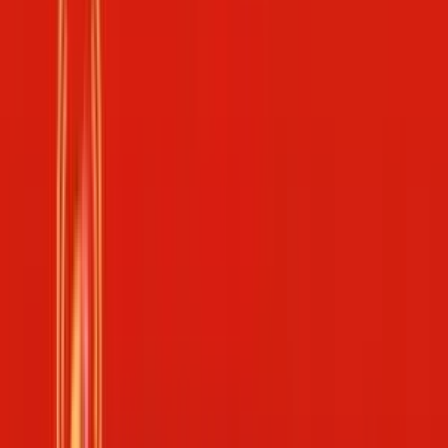
Vietlott
Power 6/55
Mega 6/45
Lotto 5/35
Max 3D / Max 3D+
Max 3D
Pro
Keno
Bingo 18
Trực tiếp
Trực tiếp xổ số Miền Bắc
Trực tiếp xổ số Miền Trung
Trực tiếp
xổ số Miền Nam
Trực tiếp xổ số Vietlott Mega 6/45
Trực tiếp
xổ số Vietlott Power 6/55