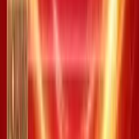
2
05151
69099
08360
29181
66580
84361
3
25711
87347
71887
25501
51950
66227
88743
49245
96872
79773
63469
44426
4
98999
03331
47678
67768
89321
07933
68144
50239
73468
77928
05512
73907
5
9162
4507
4732
3696
9668
6467
6
4371
5074
5005
0199
8928
9810
7
860
556
682
8
92
95
85
Đầy đủ
2 số
3 số
0
1
2
3
4
5
6
7
8
9
Bảng kết quả lô
MN
/
Lô XS
MN
Thứ ba
Đầu
Vũng Tàu
Bạc Liêu
Bến Tre