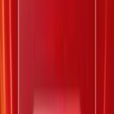
-
79: Về 2 lần
-
89: Về 2 lần
-
94: Về 2 lần
Quảng cáo