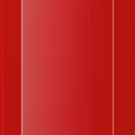
Trang chủ
/
Kết quả XSMN
/
XSMN Ngày 02-05-2026
Tháng
8
/
2026
T2
T3
T4
T5
T6
T7
CN
27
28
29
30
31
1
2
3
4
5
6
7
8
9
10