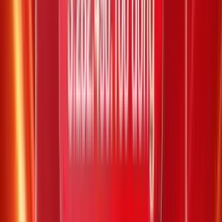
2
74276
21613
76121
09130
29868
32553
3
13467
70237
33534
15956
17002
28659
52825
35798
95047
89498
08118
34659
4
82925
22073
18091
55875
37816
34163
18832
88632
39642
65143
57757
49280
5
8311
4915
7884
8983
2399
6595
6
1706
6086
5413
9743
1754
1124
7
447
818
798
8
35
70
23
Đầy đủ
2 số
3 số
0
1
2
3
4
5
6
7
8
9
Bảng kết quả lô
MN
/
Lô XS
MN
Thứ sáu
Đầu
Bình Dương
Trà Vinh
Vĩnh Long