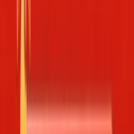
Phân tích
Phân tích XSMB
Phân tích XSMT
Phân tích XSMN
Phân tích
Vietlott
Thống kê
Thống kê giải đặc biệt
Thống kê xuất hiện giải đặc biệt
Thống
kê loto gan
Thống kê cặp lô tô cùng về
Thống kê lô kép
Thống
kê số lần xuất hiện 00-99
Thống kê đầu đuôi
Thống kê tần suất
lần xuất hiện
Thống kê tần suất xuất hiện lô tô
Thống kê tần
suất cặp lô tô
Thống kê tần suất Mega 645
Thống kê số gan