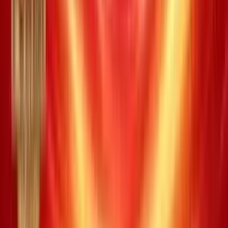
0
1
,
7
,
7
,
5
,
1
1
,
2
,
0
,
2
8
,
1
,
8
,
7
,
6
,
3
1
,
9
,
3
,
2
,
4
3
,
3
,
4
,
7
,
5
,
5
1
,
0
,
6
,
6
8
,
2
,
0
,
9
,
8
,
0
,
1
,
8
,
7
,
7
3
,
1
,
4
,
2
,
8
,
8
1
,
1
,
0
,
1
,
7
,
2
,
5
,
9
4
,
9
,
6
,
9
,
2
,
2
,
9
,
5
,
5
,
KQ Xổ số
Miền Nam
ngày
27/04/2026
XSMN Thứ hai
/
XSMN 27-04-2026
G
Đồng Tháp
Cà Mau
TP. HCM
ĐB
809522
867614
688903
1
49884
84531
98027