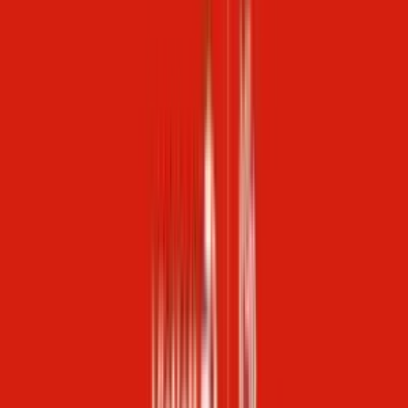
Trang chủ