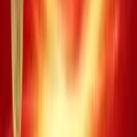
2
42933
06657
50342
06127
32161
90296
3
15687
80927
67805
43782
13683
53813
67449
27267
90730
91667
05869
66480
4
78198
76756
16603
97930
88845
55852
71500
08821
66501
39190
33486
38544
5
3644
7154
4666
6989
7308
9558
6
2808
9747
5988
1903
6604
9171
7
760
519
284
8
91
79
69
Đầy đủ
2 số
3 số
0
1
2
3
4
5
6
7
8
9
Bảng kết quả lô
MN
/
Lô XS
MN
Thứ hai
Đầu
Đồng Tháp
Cà Mau
TP. HCM