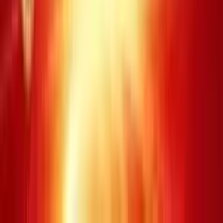
0
0
,
8
,
3
,
8
,
4
,
3
,
5
,
3
,
1
,
1
4
,
9
,
3
,
2
2
,
7
,
7
,
1
,
7
,
3
3
,
0
,
1
,
0
,
4
9
,
4
,
5
,
7
,
2
,
4
,
5
7
,
6
,
4
,
2
,
8
,
6
7
,
0
,
1
,
7
,
9
,
6
,
9
,
7
9
,
1
,
8
4
,
7
,
2
,
9
,
3
,
6
,
0
,
8
,
4
,
9
8
,
0
,
1
,
6
,
KQ Xổ số
Miền Nam
ngày
26/04/2026
XSMN Chủ nhật
/
XSMN 26-04-2026
G
Kiên Giang
Đà Lạt
Tiền Giang
ĐB
360679
212947
624586
1
73462
00205
12104