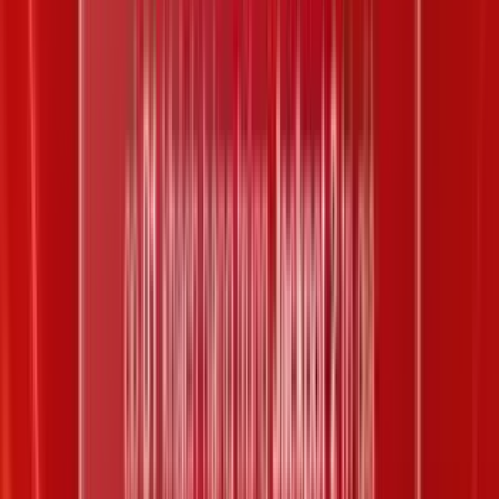
9
7
,
9
,
4
,
6
,
4
,
Bình luận nhanh về kết quả
Miền Nam
ngày
02/05/2026
-
02: Về liên tiếp 4 ngày
-
06: Về liên tiếp 4 ngày
-
59: Về liên tiếp 4 ngày
-
83: Về liên tiếp 4 ngày
-
18: Về liên tiếp 3 ngày
-
23: Về liên tiếp 3 ngày
-
67: Về liên tiếp 3 ngày
-
11: Về liên tiếp 2 ngày
-
15: Về liên tiếp 2 ngày
-
25: Về liên tiếp 2 ngày
-
27: Về liên tiếp 2 ngày
-
30: Về liên tiếp 2 ngày
-
32: Về liên tiếp 2 ngày
-
42: Về liên tiếp 2 ngày
-
47: Về liên tiếp 2 ngày
-
53: Về liên tiếp 2 ngày