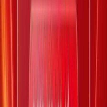
Với mỗi
10.000đ
khi mua vé số
XS
MN
, bạn đã đóng góp
khoảng
3.000đ
đến
3.500đ
vào Ngân sách phát triển
khu vực
Miền Nam
.
>>>
Xem kết quả xổ số
Miền Nam
hôm nay
<<<
Quảng cáo