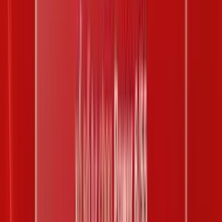
2026
XSMB
/
XSMB Thứ tư
/
XSMB 03-06-2026
ĐB
02636
1
72066
91030
2
93579
33370
45058
83813
3
75138
08835
64869
2423
4622
4
1251
5398
0976
4695
2571
5