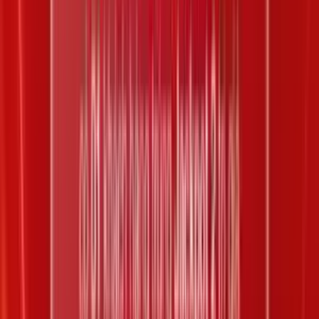
4
8
,
7
,
3
,
4
5
8
,
1
,
5
,
2
,
3
,
9
,
5
,
5
6
6
,
9
,
3
,
6
,
7
,
6
7
9
,
0
,
6
,
1
,
4
,
7
,
7
,
7
8
5
,
3
,
9
,
9
,
4
,
1
,
8
9
8
,
5
,
8
,
0
,
7
,
6
,
9
Bình luận nhanh về kết quả
Miền Bắc
ngày
03/06/2026
-
34: Về liên tiếp 3 ngày
-
55: Về liên tiếp 3 ngày
-
23: Về liên tiếp 2 ngày
-
30: Về liên tiếp 2 ngày
-
38: Về liên tiếp 2 ngày
-
79: Về liên tiếp 2 ngày
-
69: Gan 16 ngày đã về
-
22: Gan 15 ngày đã về
-
48: Gan 11 ngày đã về
-
58: Gan 9 ngày đã về