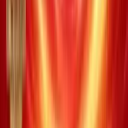
XSMB Thứ bảy
/
XSMB 30-05-2026
ĐB
17743
1
28426
92872
2
48102
61544
92103
81473
3
89000
52547
50259
7359
6209
4
6660
6208
6485
5114
9246
5
9191