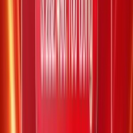
KQ Xổ số
Miền Bắc
ngày
02/06/2026
XSMB Thứ ba
/
XSMB 02-06-2026
ĐB
73823
1
98492
10865
2
00843
34079
78655
33221
3
16531
68167
40341
3192
1237
4
1654
8326
6239
4438
3321
5