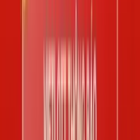
Đăng nhập