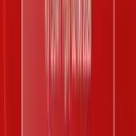
5
6
KQ Xổ Số Hôm Nay
Miền Bắc
Nam Định
ĐT 123
Thần tài 4
ĐT 636
Miền Nam
Long An
Bình Phước
TP. HCM
Hậu Giang
Miền Trung
Đà Nẵng
Quảng Ngãi
Đắk Nông
Vietlott
Power655
Max3D Pro
Loto535
Keno
Bingo
Miền Bắc
MB
Thứ 2
T2
Thứ 3
T3
Thứ 4
T4
Thứ 5
T5
Thứ 6
T6
Thứ
7
T7
Chủ nhật
CN
KQXS Miền Bắc ngày 03-06-