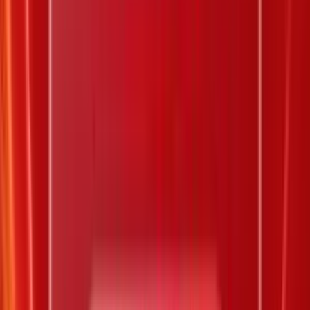
Với mỗi
10.000đ
khi mua vé số
XS
MB
, bạn đã đóng góp
khoảng
3.000đ
đến
3.500đ
vào Ngân sách phát triển
khu vực
Miền Bắc
.
>>>
Xem kết quả xổ số
Miền Bắc
hôm nay
<<<
Kết quả xổ số điện toán miền Bắc ngày
03-06-2026
Xổ số điện toán 123
Mở thưởng ngày -
Thứ tư, 03/06/2026
9