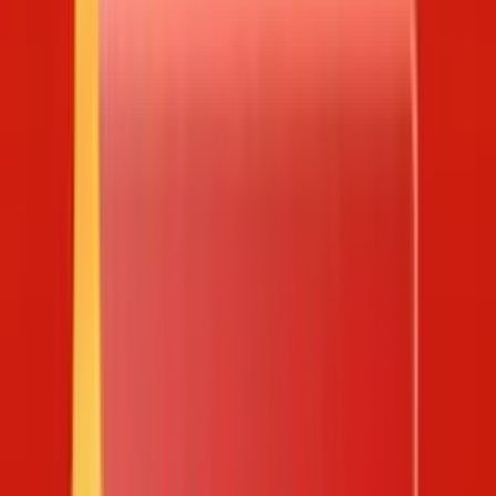
Mega 645
Thống kê tần suất Power 655
Thống kê số gan
Power 655
Thống kê tần suất Loto 535
Thống kê số gan Lotto
535
Thống kê tần suất Vietlott Keno
Thống kê gan Vietlott
Keno
Thống kê đầu đuôi Vietlott Keno
Thống kê chẵn lẻ
Vietlott Keno
Thống kê lớn nhỏ Vietlott Keno
Tin tức