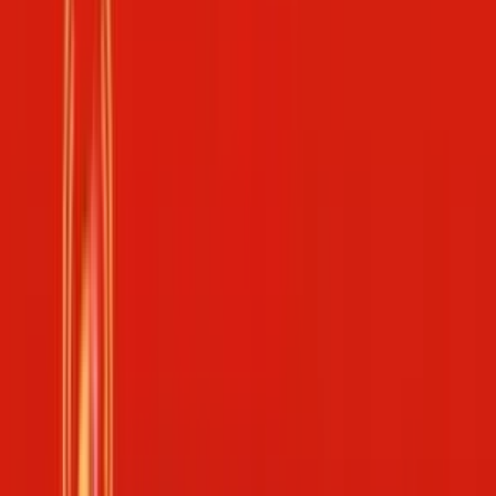
Vietlott
Power 6/55
Mega 6/45
Lotto 5/35
Max 3D / Max 3D+
Max 3D
Pro
Keno
Bingo 18
Trực tiếp
Trực tiếp xổ số Miền Bắc
Trực tiếp xổ số Miền Trung
Trực tiếp
xổ số Miền Nam
Trực tiếp xổ số Vietlott Mega 6/45
Trực tiếp
xổ số Vietlott Power 6/55