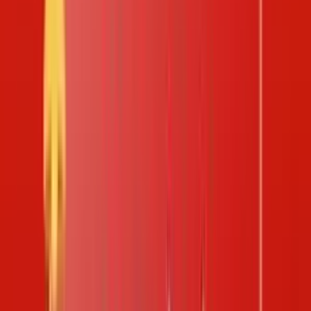
Sổ Mơ
API Cho nhà phát triển
Hôm nay:
Thứ bảy
ngày
08
/
08
/
2026