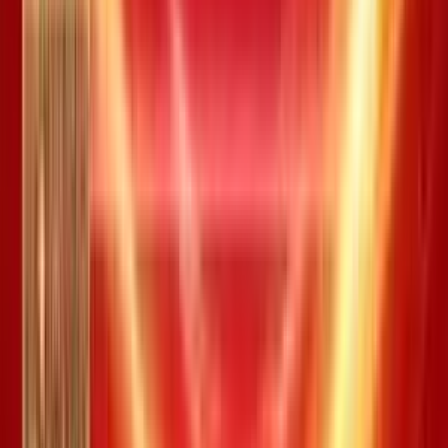
Kỳ quay thưởng:
#
00397
10
15
16
18
26
|
09
Giải
Trùng khớp
Số lượng giải
Giá trị giải (VND)
ĐB
o o o o o +
o
0
6.392.632.500
G1
o o o o o
0
10.000.000
G2
o o o o +
o
4
5.000.000
G3
o o o o
45
500.000
G4
o o o +
o
127
100.000
G5
o o o
1398
30.000
KK
o o +
o
o +
o
o
9383
10.000
KQXS Lotto 5/35 ngày
12-01-2026