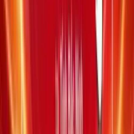
|
09
Giải
Trùng khớp
Số lượng giải
Giá trị giải (VND)
ĐB
o o o o o +
o
1
6.678.602.500
G1
o o o o o
0
10.000.000
G2
o o o o +
o
10
5.000.000
G3
o o o o
60
500.000
G4
o o o +
o
185
100.000
G5
o o o
1805
30.000
KK
o o +
o
o +
o
o
12529
10.000
KQXS Lotto 5/35 ngày
14-01-2026
Lotto 5/35
/
Xổ số Lotto 535 ngày 14-01-2026
Kỳ quay thưởng:
#
00399
03
04