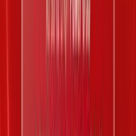
G2
o o o o +
o
8
5.000.000
G3
o o o o
43
500.000
G4
o o o +
o
146
100.000
G5
o o o
1502
30.000
KK
o o +
o
o +
o
o
9773
10.000
>>>
Xem KQXS
Lotto 5/35
hôm nay mới nhất
<<<
Thống kê nhanh tần suất Vietlott Lotto
5/35 tính tới
ngày 15-01-2026
10 số lotto về nhiều nhất trong 30 ngày qua
Số chính