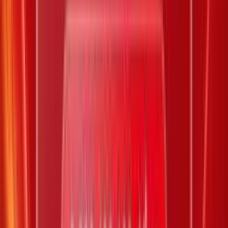
Số đặc biệt
Xuất hiện
Loto
Tỷ lệ
04
2
lần
3.23
%
12
4
lần
6.45
%
06
4
lần
6.45
%
02
4
lần
6.45
%
07
5
lần
8.06
%
05
5
lần
8.06
%
11
6
lần
9.68
%
10
6
lần
9.68
%