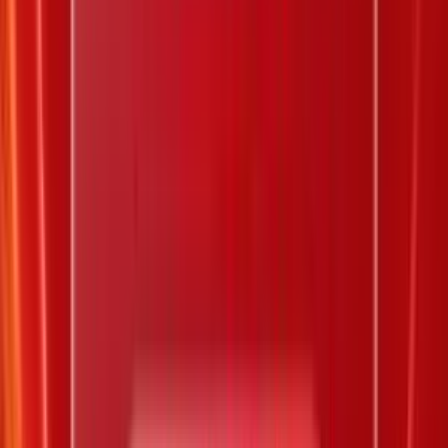
Xuất hiện
Loto
Tỷ lệ
18
1
lần
0.32
%
32
4
lần
1.29
%
20
4
lần
1.29
%
09
4
lần
1.29
%
15
5
lần
1.61
%
08
5
lần
1.61
%
21
6
lần
1.94
%
12
6
lần
1.94
%
31
7
lần
2.26
%
05
7
lần
2.26
%