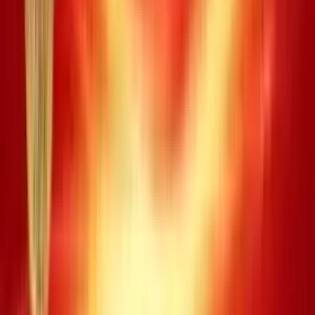
KQXS Lotto 5/35 ngày
12-01-2026
Lotto 5/35
/
Xổ số Lotto 535 ngày 12-01-2026
Kỳ quay thưởng:
#
00395
04
14
19
22
26
|
07
Giải
Trùng khớp
Số lượng giải
Giá trị giải (VND)
ĐB
o o o o o +
o
0
6.216.830.000
G1
o o o o o
0
10.000.000
G2
o o o o +
o
3
5.000.000
G3
o o o o
36
500.000
G4
o o o +
o
116
100.000