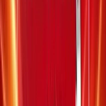
|
10
Giải
Trùng khớp
Số lượng giải
Giá trị giải (VND)
ĐB
o o o o o +
o
0
7.188.260.000
G1
o o o o o
0
10.000.000
G2
o o o o +
o
2
5.000.000
G3
o o o o
34
500.000
G4
o o o +
o
102
100.000
G5
o o o
1044
30.000
KK
o o +
o
o +
o
o
8536
10.000
KQXS Lotto 5/35 ngày
26-12-2025
Lotto 5/35
/
Xổ số Lotto 535 ngày 26-12-2025
Kỳ quay thưởng:
#
00362
11
17