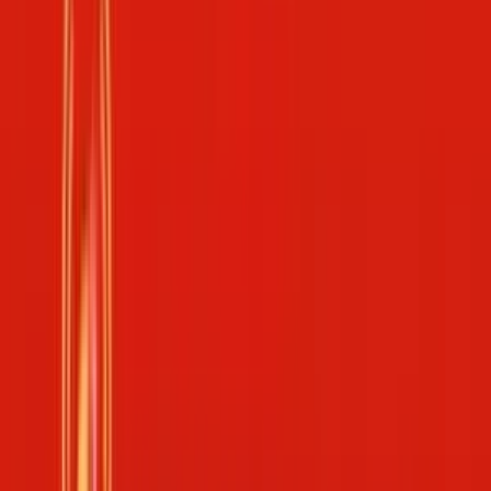
Vietlott
Power 6/55
Mega 6/45
Lotto 5/35
Max 3D / Max 3D+
Max 3D
Pro
Keno
Bingo 18
Trực tiếp
Trực tiếp xổ số Miền Bắc
Trực tiếp xổ số Miền Trung
Trực tiếp
xổ số Miền Nam
Trực tiếp xổ số Vietlott Mega 6/45
Trực tiếp
xổ số Vietlott Power 6/55