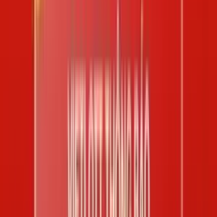
Đăng nhập