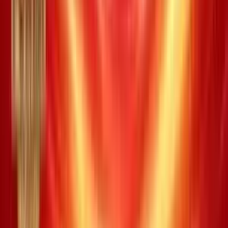
KQXS Lotto 5/35 ngày
24-12-2025
Lotto 5/35
/
Xổ số Lotto 535 ngày 24-12-2025
Kỳ quay thưởng:
#
00358
19
20
27
31
34
|
05
Giải
Trùng khớp
Số lượng giải
Giá trị giải (VND)
ĐB
o o o o o +
o
0
6.731.325.000
G1
o o o o o
1
10.000.000
G2
o o o o +
o
6
5.000.000
G3
o o o o
46
500.000
G4
o o o +
o
229
100.000