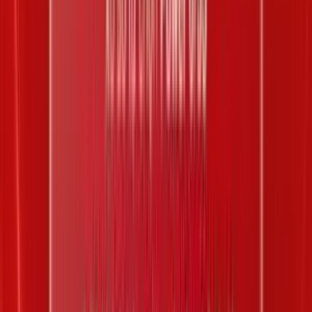
ĐB
o o o o o +
o
0
7.328.665.000
G1
o o o o o
0
10.000.000
G2
o o o o +
o
5
5.000.000
G3
o o o o
63
500.000
G4
o o o +
o
163
100.000
G5
o o o
1620
30.000
KK
o o +
o
o +
o
o
13403
10.000
>>>
Xem KQXS
Lotto 5/35
hôm nay mới nhất
<<<
Thống kê nhanh tần suất Vietlott Lotto
5/35 tính tới
ngày 27-12-2025
10 số lotto về nhiều nhất trong 30 ngày qua
Số chính