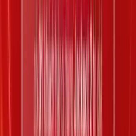
Xuất hiện
Loto
Tỷ lệ
35
15
lần
4.84
%
02
14
lần
4.52
%
01
13
lần
4.19
%
07
12
lần
3.87
%
10
12
lần
3.87
%
11
12
lần
3.87
%
30
12
lần
3.87
%
33
12
lần
3.87
%
34
12
lần
3.87
%
08
11
lần
3.55
%
Số đặc biệt