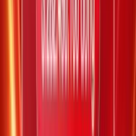
07
15
lần
20/12/2025
27
14/09/2025
28/09/2025
09
15
lần
20/12/2025
38
03/09/2025
22/09/2025
16
13
lần
21/12/2025
51
27/10/2025
22/11/2025
06
12
lần
21/12/2025
53
20/11/2025
17/12/2025
13
10
lần
22/12/2025
30
18/10/2025
02/11/2025
32
9
lần
23/12/2025
38
15/09/2025
05/10/2025
Xem thêm
Quảng cáo