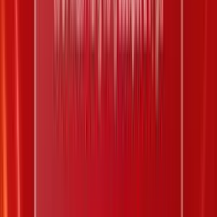
Xuất hiện
Loto
Tỷ lệ
09
9
lần
14.52
%
10
9
lần
14.52
%
11
7
lần
11.29
%
03
6
lần
9.68
%
08
6
lần
9.68
%
07
5
lần
8.06
%
02
4
lần
6.45
%
04
4
lần
6.45
%
12
4
lần
6.45
%
01
3
lần
4.84
%
10 số lotto về ít nhất trong 30 ngày qua