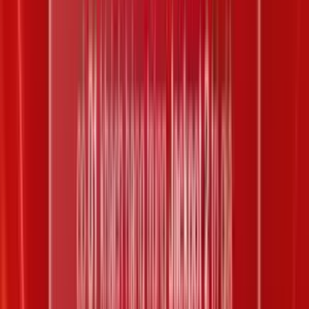
Đầu
Đuôi
Đầu
Đuôi
0
5
,
0
,
2
,
2
,
0
,
0
1
5
,
4
,
9
,
1
2
0
,
3
,
3
,
8
,
6
,
0
,
3
,
2
3
8
,
2
,
2
,
2
,
6
,
3
4
8
,
4
,
4
,
7
,
5
,
4
,
4
,
1
,
4
5
4
,
0
,
1
,
5
6
7
,
3
,
9
,
9
,
9
,
7
,
2
,
6
7
6
,
6
,
8
,
4
,
7
8
9
,
7
,
9
,
4
,
3
,
2
,
8
9
1
,
6
,
6
,
8
,
6
,
8
,
9
Kết quả xổ số Miền Nam - KQXS MN
XSMN
/
XSMN Thứ sáu
/
XSMN 12-06-2026
G
ĐB
805696
363193
235477