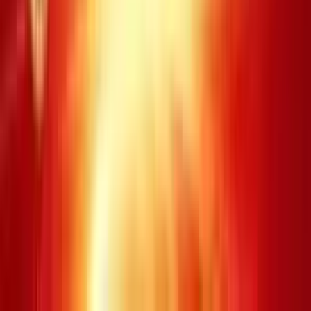
Chọn 1 số
Chẵn / Lẻ
Lớn / Nhỏ
Xác định kết quả
Giá trị trúng thưởng
Số lượng
Trùng 10 trong 20 số
2.000.000.000 đ
0
Trùng 09 trong 20 số
150.000.000 đ
0
Trùng 08 trong 20 số
8.000.000 đ
0
Trùng 07 trong 20 số
710.000 đ
0
Trùng 06 trong 20 số
80.000 đ
3
Trùng 05 trong 20 số
20.000 đ
22
Trùng 00 trong 20 số
10.000 đ
18
Xác định kết quả
Giá trị trúng thưởng
Số lượng
Trùng 09 trong 20 số
800.000.000 đ
0
Trùng 08 trong 20 số
12.000.000 đ
0
Trùng 07 trong 20 số
1.500.000 đ
0
Trùng 06 trong 20 số
150.000 đ
3
Trùng 05 trong 20 số
30.000 đ
9
Trùng 04 trong 20 số
10.000 đ
42
Trùng 00 trong 20 số
10.000 đ
38