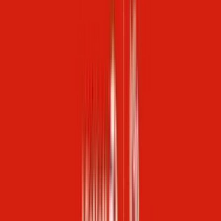
Trang chủ