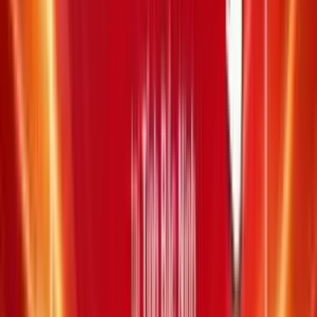
723
064
593
MAX 3D
Giải
SL giải
Giá trị
ĐB
48
1.000.000
G1
56
350.000
G2
103
210.000
G3
143
100.000
MAX 3D+
Giải
Yêu cầu
SL Giải
Giá trị
ĐB
Trùng 2 số Giải đặc biệt
0
1.000.000.000
G1
Trùng 2 số Giải nhất
0
40.000.000
G2
Trùng 2 số Giải nhì
1
10.000.000
G3
Trùng 2 số Giải ba
4
5.000.000
G4
Trùng 2 số Giải đặc biệt, 1, 2, 3
23
1.000.000
G5
Trùng 1 số Giải đặc biệt
567
150.000
G6
Trùng 1 số Giải đặc biệt, 1, 2, 3
3079
40.000
Chi tiết