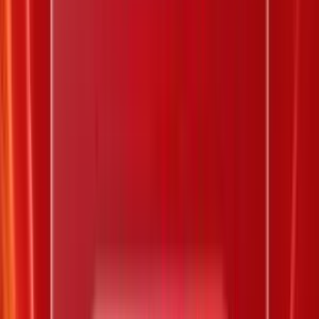
Bảng kết quả lô tô
Miền Nam
/
Lô XS
MN
Thứ sáu
Đầu
Vĩnh Long
Bình Dương
Trà Vinh
0
7
,
9
,
8
,
4
,
1
8
,
4
,
7
,
7
,
2
2
,
1
,
2
,
8
,
5
,
3
,
6
,
3
7
,
8
,
6
,
0
,
9
,
0
,
6
,
4
3
,
6
,
9
,
2
,
6
,
5
5
,
0
,
9
,
7
,
4
,
6
9
,
6
,
1
,
0
,
7
3
,
6
,
8
,
7
,
8
6
,
0
,
6
,
1
,
4
,
3
,
6
,
9
6
,
0
,
3
,
7
,
8
,
9
,
1
,
Kết quả xổ số Miền Trung - KQXS MT
XSMT
/
XSMT Thứ sáu
/
XSMT 12-06-2026