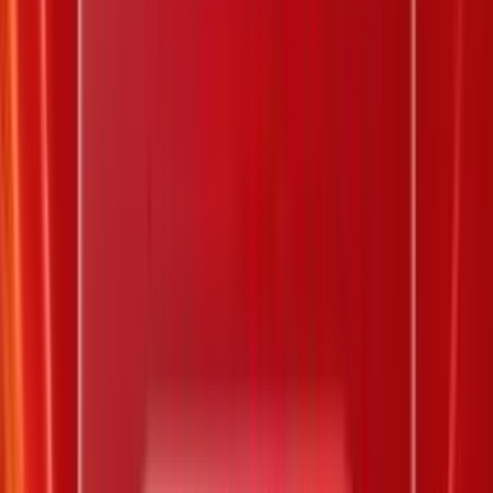
Bảng kết quả lô tô
Miền Nam
/
Lô XS
MN
Thứ hai
Đầu
TP. HCM
Cà Mau
Đồng Tháp
0
3
,
6
,
8
,
9
,
5
,
1
,
1
0
,
9
,
8
,
9
,
5
,
2
9
,
0
,
5
,
8
,
3
4
,
3
,
9
,
4
,
0
,
4
,
0
,
4
4
,
2
,
4
,
9
,
0
,
0
,
4
,
8
,
5
1
,
2
,
3
,
7
,
8
,
6
9
,
4
,
1
,
1
,
7
,
7
3
,
2
,
6
,
0
,
4
,
8
7
,
4
,
0
,
5
,
9
4
,
9
,
7
,
6
,
1
,
Kết quả xổ số Miền Trung - KQXS MT
XSMT
/
XSMT Thứ hai
/
XSMT 01-06-2026