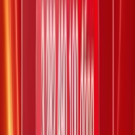
Nhận KQXS
Miền Trung
soạn
XS
MT
gửi
8136
(1.500đ/SMS)
Bảng kết quả lô tô
Miền Trung
/
Lô XS
MT
Thứ hai
Đầu
Phú Yên
Huế
0
2
,
1
,
1
8
,
9
,
7
,
2
3
,
7
,
3
,
8
,
2
,
8
,
3
8
,
8
,
4
3
,
2
,
6
,
5
9
,
8
,
6
9
,
7
,
3
,
4
,
3
,
7
1
,
5
,
6
,
5
,
8
3
,
4
,
2
,
9
9
,
3
,
5
,
3
,
5
,
7
,
2. Xổ số điện toán Vietlott