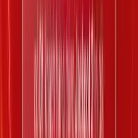
Đầu
Đuôi
Đầu
Đuôi
0
6
,
0
,
8
,
7
,
0
,
4
,
8
,
6
,
5
,
2
,
1
,
0
1
4
,
7
,
4
,
2
,
0
,
9
,
1
2
0
,
4
,
1
,
6
,
4
,
2
3
4
,
9
,
5
,
8
,
6
,
3
4
2
,
0
,
2
,
1
,
3
,
1
,
5
,
4
5
3
,
4
,
5
,
0
,
5
,
5
6
3
,
0
,
2
,
7
,
0
,
6
7
1
,
0
,
6
,
7
8
3
,
0
,
0
,
9
,
8
9
8
,
1
,
3
,
9
Kết quả xổ số Miền Nam - KQXS MN
XSMN
/
XSMN Thứ hai
/
XSMN 01-06-2026
G
ĐB
725887
748958
732919