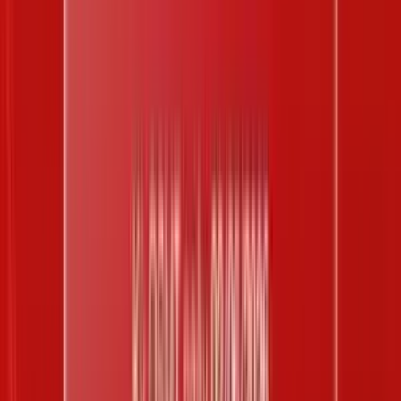
12
13
14
15
16
17
18
19
20
21
22
23
24
25
26
27
28
29
30
31
1
2
3
4