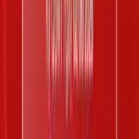
5
6
KQ Xổ Số Hôm Nay
Miền Bắc
Nam Định
ĐT 123
Thần tài 4
ĐT 636
Miền Nam
Long An
Bình Phước
TP. HCM
Hậu Giang
Miền Trung
Đà Nẵng
Quảng Ngãi
Đắk Nông
Vietlott
Power655
Max3D Pro
Loto535
Keno
Bingo
Tổng hợp kết quả xổ số ngày
01-06-2026 đầy đủ và chính
xác