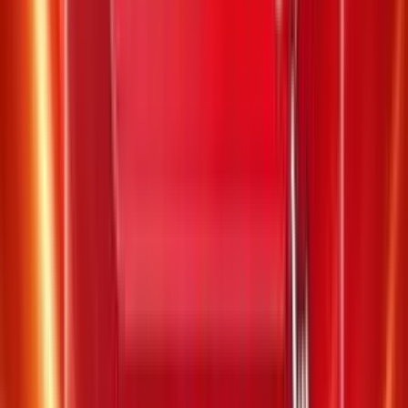
Vietlott Power
/
Power 06-08-2026
/
Kỳ #01381
Kỳ quay thưởng:
#
01381
14
18
23
35
51
55
|
01
Giải thưởng
Trùng khớp
Số lượng giải
Giá trị giải (VND)
Jackpot 1
o o o o o o
0
61.866.186.600
Jackpot 2
o o o o o |
o
1
3.386.451.950
Giải nhất
o o o o o
16
40.000.000
Giải nhì
o o o o
858
500.000
Giải ba
o o o
19579
50.000