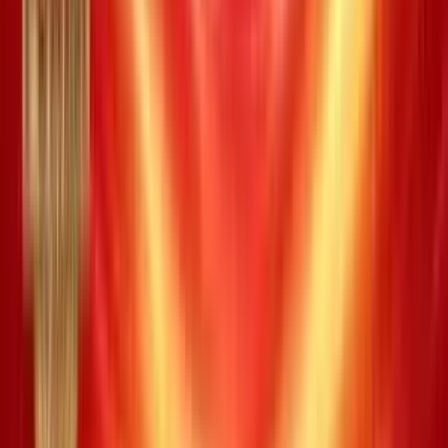
ĐB
o o o o o +
o
0
6.524.662.500
G1
o o o o o
0
10.000.000
G2
o o o o +
o
11
5.000.000
G3
o o o o
71
500.000
G4
o o o +
o
241
100.000
G5
o o o
2383
30.000
KK
o o +
o
o +
o
o
17208
10.000
Kết quả Keno
Thứ bảy, 08/08/2026
Kỳ quay thưởng:
#
0291254
C
Chẵn
6
>
Lớn
9
L
Lẻ
14
<
Nhỏ
11
15
16
19
27
29