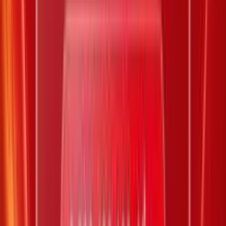
G
ĐB
724069
013428
1
37418
75893
2
37771
35617
89023
13446
3
62999
26463
00838
38095
30383
11793
45227
24476
4
67123
42859
90719
17764
28584
07963
57238
17302
5
5428
7995
8467
8875
6
9122
4982
3843
8158
7
975
097
8
42
01
Đầy đủ
2 số
3 số
0
1
2
3
4
5
6
7
8
9