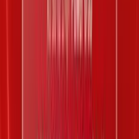
0740
4
2780
6463
8154
5355
5712
5
2460
5262
6198
650
6
691
407
42
67
7
20
10
Đầy đủ
2 số
3 số
0
1
2
3
4
5
6
7
8
9
Nhận KQXS
Miền Bắc
soạn
XS
MB
gửi
8136
(1.500đ/SMS)
Bảng kết quả lô tô
Miền Bắc
/
Lô XS
MB
Thứ hai