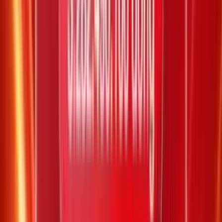
XS Mega -
Thứ sáu, 07/08/2026
Vietlott Mega
/
Mega 07-08-2026
/
Kỳ #01546
Kỳ quay thưởng:
#
01546
02
08
19
30
36
43
Giải thưởng
Trùng khớp
Số lượng giải
Giá trị giải (VND)
Jackpot
o o o o o o
0
14.788.722.000
Giải nhất
o o o o o
28
10.000.000
Giải nhì
o o o o
1098
300.000
Giải ba
o o o
17746
30.000
XS Power -
Thứ năm, 06/08/2026