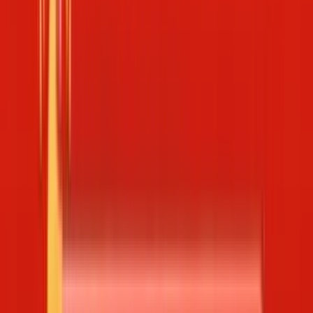
Phân tích
Phân tích XSMB
Phân tích XSMT
Phân tích XSMN
Phân tích
Vietlott
Thống kê
Thống kê giải đặc biệt
Thống kê xuất hiện giải đặc biệt
Thống
kê loto gan
Thống kê cặp lô tô cùng về
Thống kê lô kép
Thống
kê số lần xuất hiện 00-99
Thống kê đầu đuôi
Thống kê tần suất
lần xuất hiện
Thống kê tần suất xuất hiện lô tô
Thống kê tần
suất cặp lô tô
Thống kê tần suất Mega 645
Thống kê số gan