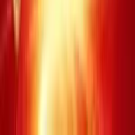
Chọn 2 số
Chọn 1 số
Chẵn / Lẻ
Lớn / Nhỏ
Xác định kết quả
Giá trị trúng thưởng
Số lượng
Trùng 10 trong 20 số
2.000.000.000 đ
0
Trùng 09 trong 20 số
150.000.000 đ
0
Trùng 08 trong 20 số
8.000.000 đ
1
Trùng 07 trong 20 số
710.000 đ
0
Trùng 06 trong 20 số
80.000 đ
12
Trùng 05 trong 20 số
20.000 đ
18
Trùng 00 trong 20 số
10.000 đ
68
Xác định kết quả
Giá trị trúng thưởng
Số lượng
Trùng 09 trong 20 số
800.000.000 đ
0
Trùng 08 trong 20 số
12.000.000 đ
0
Trùng 07 trong 20 số
1.500.000 đ
0
Trùng 06 trong 20 số
150.000 đ
3
Trùng 05 trong 20 số
30.000 đ
26
Trùng 04 trong 20 số
10.000 đ
39