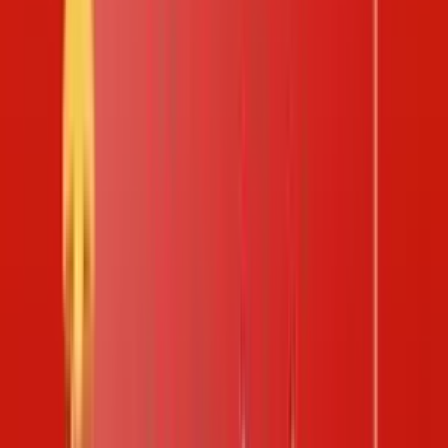
Sổ Mơ
API Cho nhà phát triển
Hôm nay:
Thứ bảy
ngày
08
/
08
/
2026