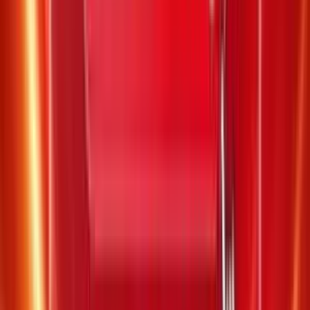
6
116
522
49
52
7
99
46
Đầy đủ
2 số
3 số
0
1
2
3
4
5
6
7
8
9
Bảng kết quả lô
MB
/
Lô XS
MB
Thứ sáu
Đầu
Đuôi
Đầu
Đuôi
0
0
,
9
,
0
,
0
1
7
,
7
,
3
,
6
,
5
,
1
2
2
,
2
,
5
,
2
3
7
,
7
,
8
,
1
,
3
4
7
,
5
,
9
,
6
,
6
,
4
5
7
,
1
,
2
,
7
,
8
,
8
,
4
,
5
6
4
,
7
,
8
,
7
,
1
,
4
,
6
7
8
,
5
,
3
,
3
,
6
,
7
,
6
,
1
,
5
,
7
,
4
,
1
,
7
8
5
,
6
,
3
,
5
,
7
,
8