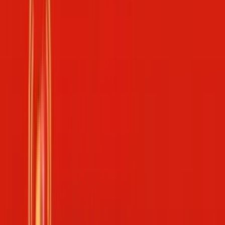
Vietlott
Power 6/55
Mega 6/45
Lotto 5/35
Max 3D / Max 3D+
Max 3D
Pro
Keno
Bingo 18
Trực tiếp
Trực tiếp xổ số Miền Bắc
Trực tiếp xổ số Miền Trung
Trực tiếp
xổ số Miền Nam
Trực tiếp xổ số Vietlott Mega 6/45
Trực tiếp
xổ số Vietlott Power 6/55