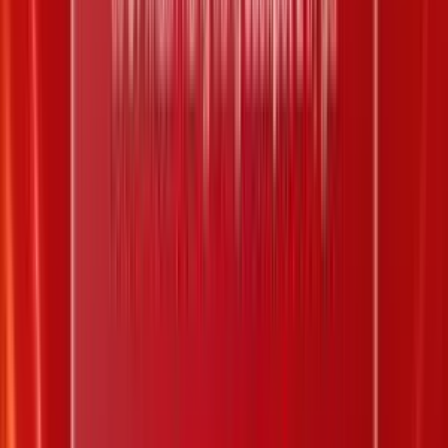
-
38: Về 2 lần
-
66: Về 2 lần
Quảng cáo