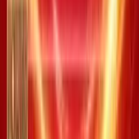
/
Lô XS
MB
Thứ tư
Đầu
Đuôi
Đầu
Đuôi
0
3
,
7
,
9
,
0
1
3
,
8
,
3
,
5
,
7
,
1
2
3
,
2
,
2
,
5
,
2
3
6
,
0
,
8
,
5
,
4
,
1
,
2
,
1
,
3
4
8
,
7
,
3
,
4
5
8
,
1
,
5
,
2
,
3
,
9
,
5
,
5
6
6
,
9
,
3
,
6
,
7
,
6
7
9
,
0
,
6
,
1
,
4
,
7
,
7
,
7
8
5
,
3
,
9
,
9
,
4
,
1
,
8
9
8
,
5
,
8
,
0
,
7
,
6
,
9
KQ Xổ số
Miền Bắc
ngày
02/06/2026
XSMB Thứ ba
/
XSMB 02-06-2026