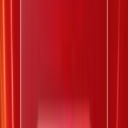
Với mỗi
10.000đ
khi mua vé số
XS
MB
, bạn đã đóng góp
khoảng
3.000đ
đến
3.500đ
vào Ngân sách phát triển
khu vực
Miền Bắc
.
>>>
Xem kết quả xổ số
Miền Bắc
hôm nay
<<<
Kết quả xổ số điện toán miền Bắc ngày
06-06-2026
Xổ số điện toán 123
Mở thưởng ngày -
Thứ bảy, 06/06/2026
9
33
305
Xổ số điện toán 636