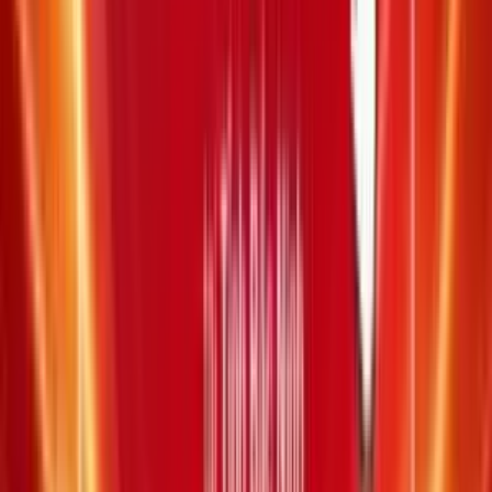
6019
4774
6896
5
8024
0572
8373
446
6
045
490
33
52
7
80
16
Đầy đủ
2 số
3 số
0
1
2
3
4
5
6
7
8
9
Bảng kết quả lô
MB
/
Lô XS
MB
Thứ năm
Đầu
Đuôi
Đầu
Đuôi
0
1
,
6
,
7
,
3
,
9
,
8
,
0
1
8
,
6
,
9
,
6
,
0
,
1
2
4
,
7
,
9
,
7
,
5
,
2