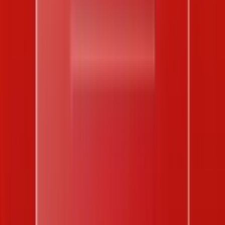
Vietlott Keno
Thống kê lớn nhỏ Vietlott Keno
Trực tiếp
Trực tiếp xổ số Miền Bắc
Trực tiếp xổ số Miền Trung
Trực tiếp
xổ số Miền Nam
Trực tiếp xổ số Vietlott Mega 6/45
Trực tiếp
xổ số Vietlott Power 6/55
Tin tức
Sổ Mơ
Nhà phát triển