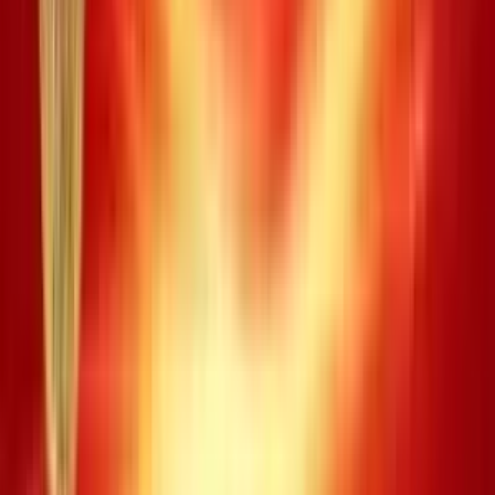
630
32
59
7
83
87
Đầy đủ
2 số
3 số
0
1
2
3
4
5
6
7
8
9
Bảng kết quả lô
MB
/
Lô XS
MB
Thứ ba
Đầu
Đuôi
Đầu
Đuôi
0
3
,
0
1
2
,
3
,
4
,
2
,
1
2
3
,
1
,
6
,
1
,
5
,
9
,
9
,
3
,
2
3
1
,
7
,
9
,
8
,
4
,
0
,
2
,
2
,
4
,
8
,
3
4
3
,
1
,
4
,
5
,
4
,
3
,
4
5
5
,
4
,
5
,
9
,
6
,
5
,
5
,
2
,
5
6
5
,
7
,
7
,
2
,
6
7
9
,
6
,
3
,
6
,
8
,
7
8
3
,
7
,
3
,
8
9
2
,
2
,
7
,
3
,
5
,
9