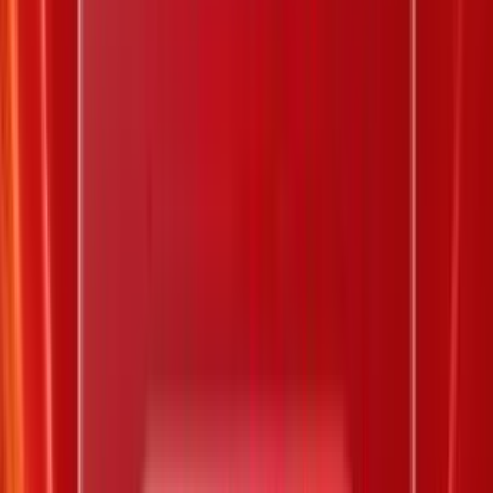
Nhận KQXS
Miền Nam
soạn
XS
MN
gửi
8136
(1.500đ/SMS)
Bảng kết quả lô tô
Miền Nam
/
Lô XS
MN
Thứ bảy
Đầu
TP. HCM
Long An
Bình Phước
0
3
,
8
,
7
,
1
9
,
7
,
5
,
4
,
4
,
2
0
,
6
,
2
,
9
,
3
9
,
3
,
7
,
1
,
9
,
6
,
1
,
6
,
4
1
,
9
,
1
,
5
7
,
3
,
6
4
,
5
,
3
,
8
,
6
,
8
,
1
,
1
,
8
,
8
,
2
,
7
8
,
4
,
4
,
5
,
5
,
3
,
2
,
8
7
,
5
,
1
,
2
,
3
,
4
,
9
6
,
3
,
2
,
1
,
2
,
Kết quả xổ số Miền Trung - KQXS MT