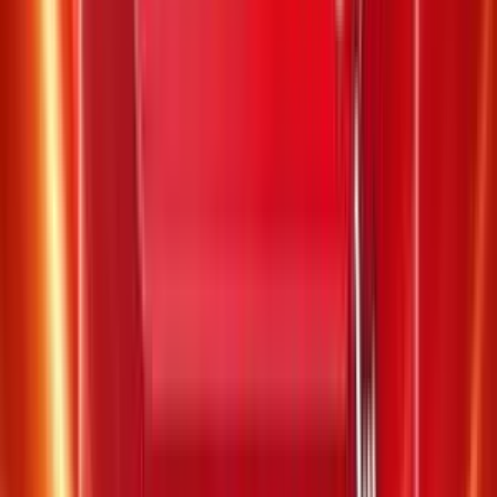
XS Power -
Thứ năm, 06/08/2026
Vietlott Power
/
Power 06-08-2026
/
Kỳ #01381
Kỳ quay thưởng:
#
01381
14
18
23
35
51
55
|
01
Giải thưởng
Trùng khớp
Số lượng giải
Giá trị giải (VND)
Jackpot 1
o o o o o o
0
61.866.186.600
Jackpot 2
o o o o o |
o
1
3.386.451.950
Giải nhất
o o o o o
16
40.000.000
Giải nhì
o o o o
858
500.000
Giải ba
o o o
19579
50.000