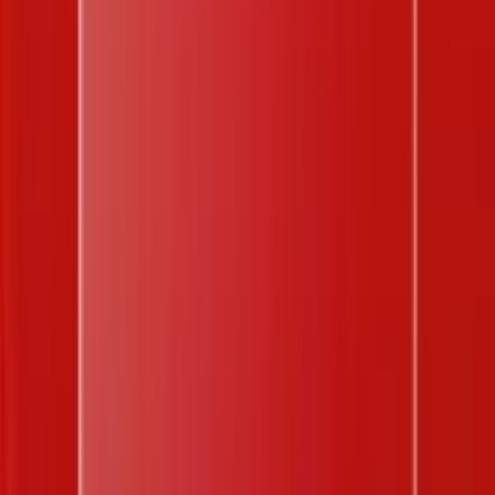
Trang chủ
/
Tổng hợp KQXS
/
Ngày 13-06-2026
Tháng
8
/
2026
T2
T3
T4
T5
T6
T7
CN
27
28
29
30
31
1
2
3
4
5
6
7
8
9