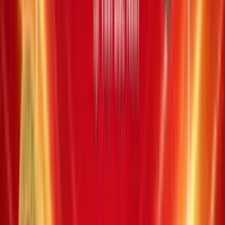
Chi tiết
KQXS Max 3D PRO ngày
06-08-2026
Vietlott
/
Max 3D Pro
/
3D Pro 06-08-2026
Kỳ quay thưởng:
#
00762
058
ĐB
032
087
294
G1
562
191
619
295
611
G2
032
835
166
547
484