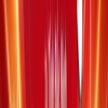
502
G3
052
124
635
850
MAX 3D
Giải
SL giải
Giá trị
ĐB
82
1.000.000
G1
123
350.000
G2
89
210.000
G3
274
100.000
MAX 3D+
Giải
Yêu cầu
SL Giải
Giá trị
ĐB
Trùng 2 số Giải đặc biệt
3
1.000.000.000
G1
Trùng 2 số Giải nhất
0
40.000.000
G2
Trùng 2 số Giải nhì
5
10.000.000
G3
Trùng 2 số Giải ba
5
5.000.000
G4
Trùng 2 số Giải đặc biệt, 1, 2, 3
41
1.000.000
G5
Trùng 1 số Giải đặc biệt
809
150.000
G6
Trùng 1 số Giải đặc biệt, 1, 2, 3
4839
40.000