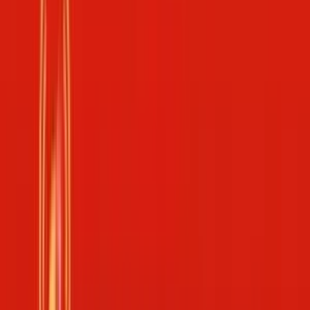
Vietlott
Power 6/55
Mega 6/45
Lotto 5/35
Max 3D / Max 3D+
Max 3D
Pro
Keno
Bingo 18
Trực tiếp
Trực tiếp xổ số Miền Bắc
Trực tiếp xổ số Miền Trung
Trực tiếp
xổ số Miền Nam
Trực tiếp xổ số Vietlott Mega 6/45
Trực tiếp
xổ số Vietlott Power 6/55