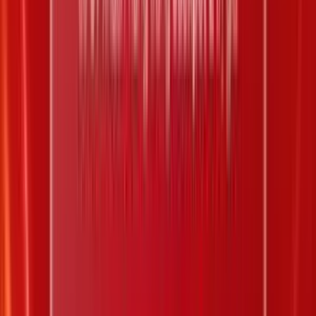
G
ĐB
122619
185837
906914
1
64203
52463
21526
2
87108
36381
12591
94357
49615
09192
3
13753
09014
71061
36839
71749
03468
53264
20968
48168
34587
33931
83383
4
55978
23039
21462
41396
86707
53075
20441
93882
47584
62133
65736
23622
5
3617
9174
1275
5693
5020
1329
6
1685
9566
9573
8492
2168
9041
7
065
161
836
8
74
31
72
Đầy đủ
2 số
3 số
0
1
2
3
4
5
6
7
8
9