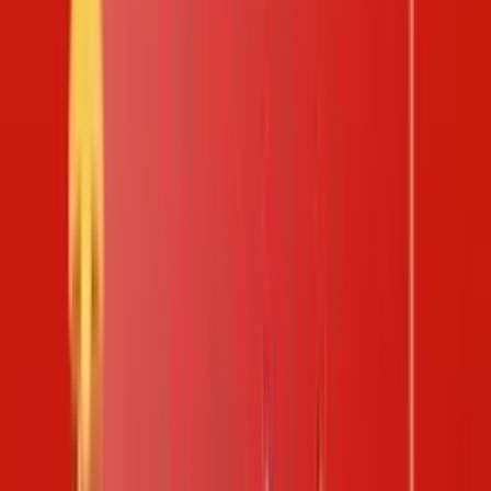
Sổ Mơ
API Cho nhà phát triển
Hôm nay:
Thứ năm
ngày
06
/
08
/
2026