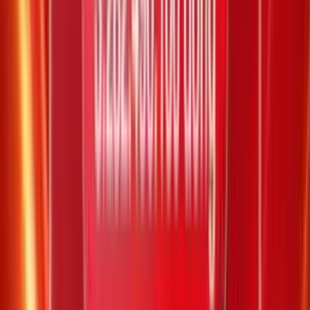
XS Mega -
Thứ tư, 05/08/2026
Vietlott Mega
/
Mega 05-08-2026
/
Kỳ #01545
Kỳ quay thưởng:
#
01545
02
06
11
16
28
39
Giải thưởng
Trùng khớp
Số lượng giải
Giá trị giải (VND)
Jackpot
o o o o o o
0
13.270.449.500
Giải nhất
o o o o o
27
10.000.000
Giải nhì
o o o o
1186
300.000
Giải ba
o o o
17555
30.000