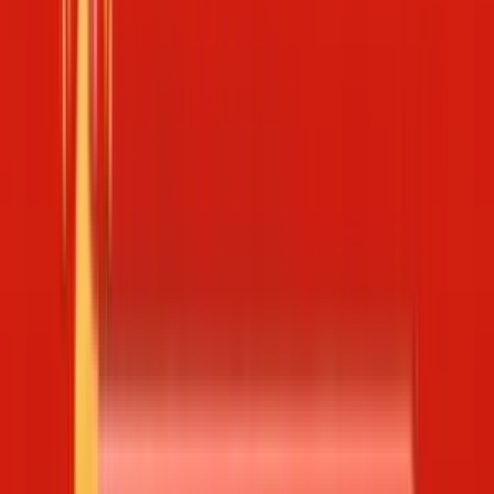
Phân tích
Phân tích XSMB
Phân tích XSMT
Phân tích XSMN
Phân tích
Vietlott
Thống kê
Thống kê giải đặc biệt
Thống kê xuất hiện giải đặc biệt
Thống
kê loto gan
Thống kê cặp lô tô cùng về
Thống kê lô kép
Thống
kê số lần xuất hiện 00-99
Thống kê đầu đuôi
Thống kê tần suất
lần xuất hiện
Thống kê tần suất xuất hiện lô tô
Thống kê tần
suất cặp lô tô
Thống kê tần suất Mega 645
Thống kê số gan