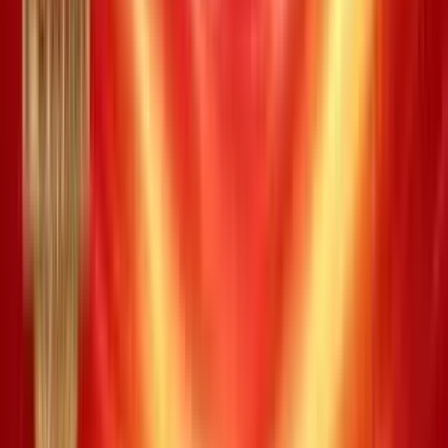
G1
o o o o o
0
10.000.000
G2
o o o o +
o
14
5.000.000
G3
o o o o
95
500.000
G4
o o o +
o
289
100.000
G5
o o o
2917
30.000
KK
o o +
o
o +
o
o
20235
10.000
Kết quả Keno
Thứ năm, 06/08/2026
Kỳ quay thưởng:
#
0291095
C
Chẵn
11
>
Lớn
13
L
Lẻ
9
<
Nhỏ
7
10
12
22
23
29
31